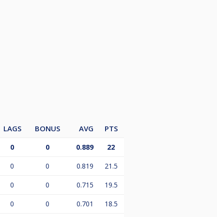
de andere week is het op dinsdag
LAGS
BONUS
AVG
PTS
0
0
0.889
22
0
0
0.819
21.5
0
0
0.715
19.5
0
0
0.701
18.5
reder en leuker te maken, want