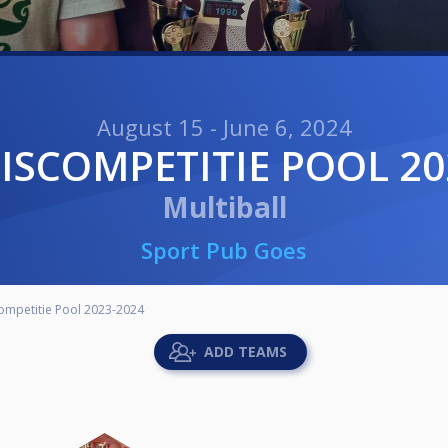
August 15 - June 6, 2024
UISCOMPETITIE POOL 20
Multiball
Sport Pub Goes
ompetitie Pool 2023-2024
ADD TEAMS