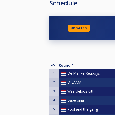
Schedule
UPDATED
Round 1
1
De Manke Keuboys
2
D-LAMA
3
Waardeloos dit!
4
Babelonia
5
Pool and the gang