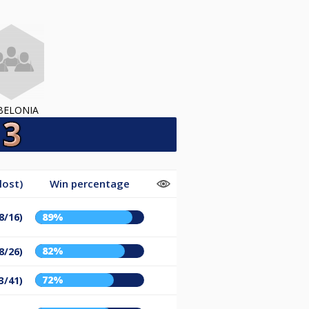
BELONIA
lost)
Win percentage
8/16)
89%
82%
8/26)
72%
3/41)