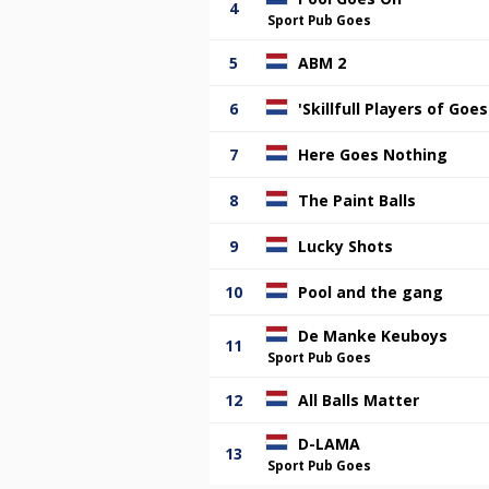
4
Sport Pub Goes
5
ABM 2
6
'Skillfull Players of Goes
7
Here Goes Nothing
8
The Paint Balls
9
Lucky Shots
10
Pool and the gang
De Manke Keuboys
11
Sport Pub Goes
12
All Balls Matter
D-LAMA
13
Sport Pub Goes