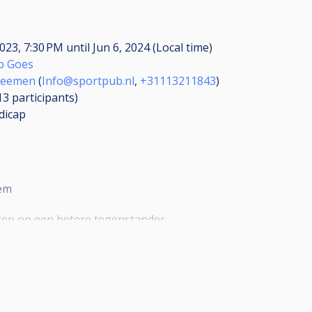
2023, 7:30 PM
until
Jun 6, 2024 (Local time)
b Goes
Peemen
(
Info@sportpub.nl
,
+31113211843
)
13
participants
)
dicap
eem
jgen op een betere tegenstander.
leuk en wordt het lastiger voor de betere speler om te winne
ts, bekers, hapjes en eindbuffet.