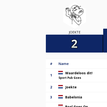
JOEKTE
#
Name
Waardeloos dit!
1
Sport Pub Goes
2
Joekte
3
Babelonia
Pool Goes On