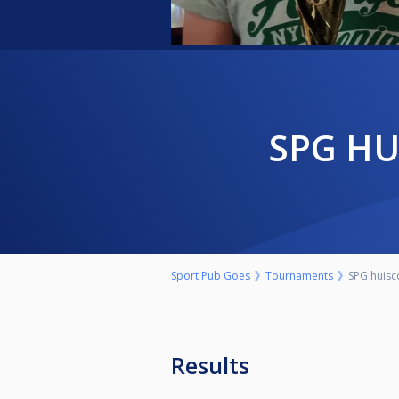
SPG H
Sport Pub Goes
Tournaments
SPG huisc
Results