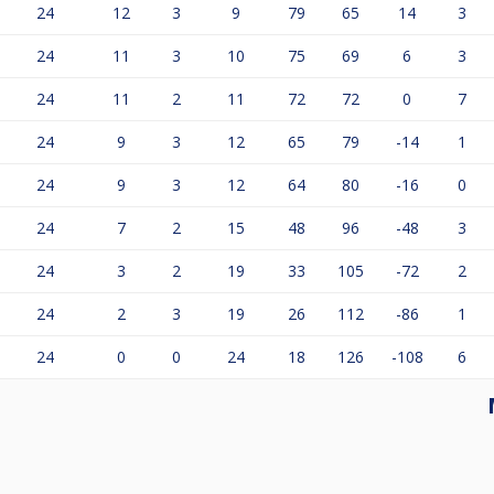
elligheid en om beter te kunnen Poolen.
24
12
3
9
79
65
14
3
24
11
3
10
75
69
6
3
ains zelf bepalen, maar de voorkeur gaat uit naar dinsdag 
 doen, dus weet je iemand laat hem of haar meedoen, desnoo
24
11
2
11
72
72
0
7
 maar houdt rekening met een situatie wanneer je zoiets doe
24
9
3
12
65
79
-14
1
ag in overleg met je tegenstander en met mij of Amar, zodat
uden, Livestream op 1 tafel en tablets voor de score op elke t
24
9
3
12
64
80
-16
0
24
7
2
15
48
96
-48
3
24
3
2
19
33
105
-72
2
24
2
3
19
26
112
-86
1
24
0
0
24
18
126
-108
6