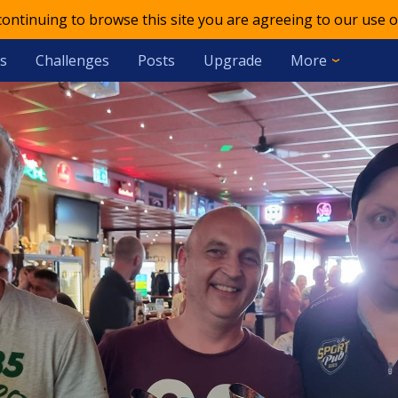
 continuing to browse this site you are agreeing to our use o
s
Challenges
Posts
Upgrade
More