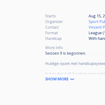
Starts
Aug 15, 
Organizer
Sport Pu
Contact
Vincent 
Format
League (
Handicap
With han
More info
Seizoen 9 is begonnen.
Huidige opzet met handicapsyst
Je kan dus 1 of 2 rackjes voor kri
Hierdoor blijft het voor iedereen 
SHOW MORE
Inleg van € 10,00 per team.
€ 2,00 naar het huis voor de biljar
2 x 8 Ball race tot 5
2 x 9 Ball race tot 6