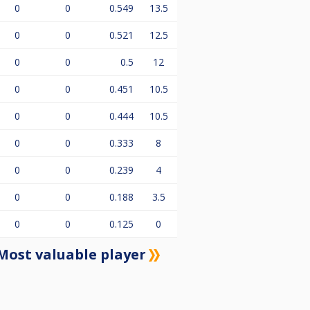
0
0
0.549
13.5
0
0
0.521
12.5
19:30.
ds voor 1 keer.
0
0
0.5
12
t.
0
0
0.451
10.5
 wij op de hoogte zijn.
afel, dus alles is lekker te
0
0
0.444
10.5
0
0
0.333
8
0
0
0.239
4
0
0
0.188
3.5
0
0
0.125
0
Most valuable player