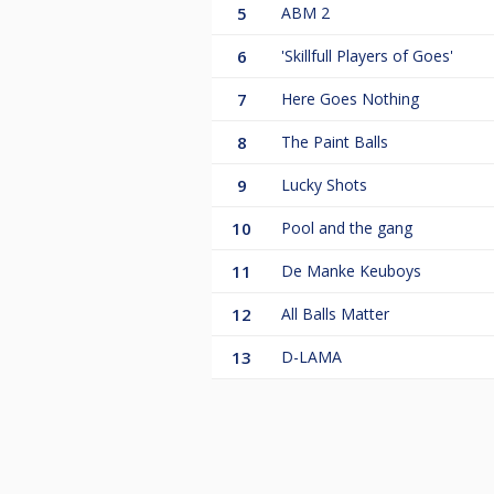
we doen het tenslotte voor de gez
5
ABM 2
6
'Skillfull Players of Goes'
De thuisspeeldagen mogen de capt
Iedereen is vrij om mee te mogen
7
Here Goes Nothing
Een aanwijzing is nooit verkeerd,
8
The Paint Balls
Ruilen van speeldagen of week gra
Alles zullen we op de website bijho
9
Lucky Shots
volgen thuis of op je werk.
10
Pool and the gang
11
De Manke Keuboys
12
All Balls Matter
13
D-LAMA