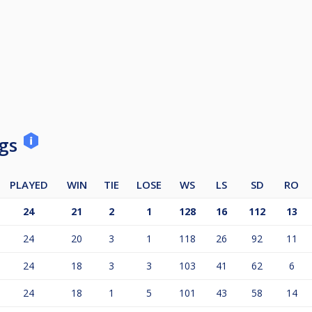
ie gespeeld en zorg dat je met minimaal 3 personen bent, 
 de captains.
ngs
PLAYED
WIN
TIE
LOSE
WS
LS
SD
RO
24
21
2
1
128
16
112
13
24
20
3
1
118
26
92
11
24
18
3
3
103
41
62
6
om de handicap na de 1e competitieronde te veranderen.
24
18
1
5
101
43
58
14
ek naar nieuwe aanwas voor onze competitie om deze nog b