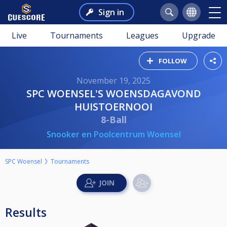
Sign in
Live
Tournaments
Leagues
Upgrade
FOLLOW
November 19, 2025
SPC WOENSEL'S WOENSDAGAVOND
HUISTOERNOOI
8-Ball
Snooker en Poolcentrum Woensel
SPC Woensel
Tournaments
Results