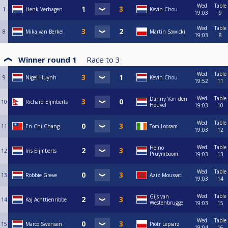
Wed
Table
1
Henk Verhagen
Kevin Chou
19:03
9
Wed
Table
8
Mika van Berkel
Martin Sawicki
19:03
8
Winner round 1
Race to
3
Wed
Table
9
Nigel Huynh
Kevin Chou
19:52
11
Wed
Table
Danny Van den
10
Richard Eijmberts
Heuvel
19:03
10
Wed
Table
11
En-Chi Chang
Tom Looram
19:03
12
Wed
Table
Heino
12
Iris Eijmberts
Pruymboom
19:03
13
Wed
Table
13
Robbie Greve
Aziz Moussati
19:03
14
Wed
Table
Gijs van
14
Kaj Achttienribbe
Westenbrugge
19:03
15
Wed
Table
15
Marco Swensen
Piotr Lepiarz
19:04
16