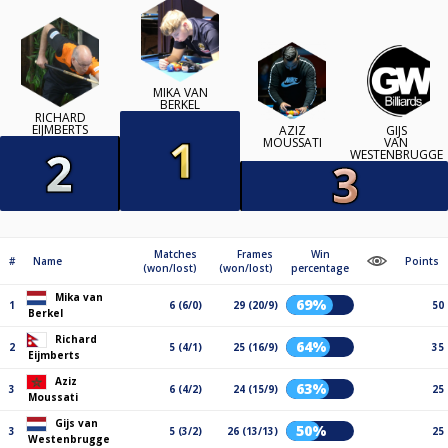
MIKA VAN
BERKEL
RICHARD
EIJMBERTS
AZIZ
GIJS
MOUSSATI
VAN
WESTENBRUGGE
Matches
Frames
Win
#
Name
Points
(won/lost)
(won/lost)
percentage
Mika van
69%
1
6 (6/0)
29 (20/9)
50
Berkel
Richard
64%
2
5 (4/1)
25 (16/9)
35
Eijmberts
Aziz
63%
3
6 (4/2)
24 (15/9)
25
Moussati
Gijs van
50%
3
5 (3/2)
26 (13/13)
25
Westenbrugge