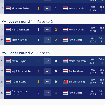
Wed
Table
16
Mika van Berkel
Kevin Huynh
19:45
9
Loser round 1
Race to
2
Wed
Table
17
Henk Verhagen
Kevin Huynh
20:08
9
Wed
Table
24
Martin Sawicki
Kevin Chou
20:22
8
Loser round 2
Race to
3
Wed
Table
25
Kevin Huynh
Marco Swensen
20:37
13
Wed
Table
26
Kaj Achttienribbe
Robbie Greve
19:42
10
Wed
Table
27
Iris Eijmberts
En-Chi Chang
19:57
13
Wed
Table
Danny Van den
28
Kevin Chou
Heuvel
20:54
9