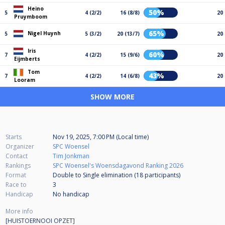
Heino
50%
5
4 (2/2)
16 (8/8)
20
Pruymboom
65%
Nigel Huynh
5
5 (3/2)
20 (13/7)
20
Iris
60%
7
4 (2/2)
15 (9/6)
20
Eijmberts
Tom
43%
7
4 (2/2)
14 (6/8)
20
Looram
SHOW MORE
Starts
Nov 19, 2025, 7:00 PM (Local time)
Organizer
SPC Woensel
Contact
Tim Jonkman
Rankings
SPC Woensel's Woensdagavond Ranking 2026
Format
Double to Single elimination (18
participants
)
Race to
3
Handicap
No handicap
More info
[HUISTOERNOOI OPZET]