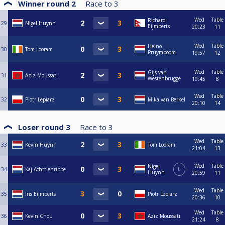
Winner round 2
Race to
3
Wed
Table
Richard
29
Nigel Huynh
Eijmberts
20:23
11
Wed
Table
Heino
30
Tom Looram
Pruymboom
19:57
12
Wed
Table
Gijs van
31
Aziz Moussati
Westenbrugge
19:45
8
Wed
Table
32
Piotr Lepiarz
Mika van Berkel
20:10
14
Loser round 3
Race to
3
Wed
Table
33
Kevin Huynh
Tom Looram
21:04
13
Wed
Table
Nigel
34
Kaj Achttienribbe
L
Huynh
20:59
11
Wed
Table
35
Iris Eijmberts
Piotr Lepiarz
20:36
10
Wed
Table
36
Kevin Chou
Aziz Moussati
21:24
8