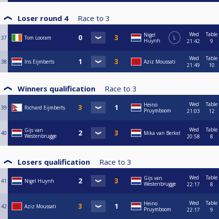
Loser round 4
Race to
3
Wed
Table
Nigel
37
Tom Looram
L
Huynh
21:42
9
Wed
Table
38
Iris Eijmberts
Aziz Moussati
21:49
10
Winners qualification
Race to
3
Wed
Table
Heino
39
Richard Eijmberts
Pruymboom
21:03
12
Wed
Table
Gijs van
40
Mika van Berkel
Westenbrugge
20:58
8
Losers qualification
Race to
3
Wed
Table
Gijs van
41
Nigel Huynh
Westenbrugge
22:17
8
Wed
Table
Heino
42
Aziz Moussati
Pruymboom
22:17
9