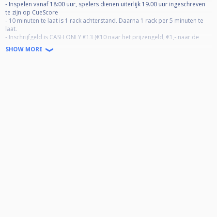
- Inspelen vanaf 18:00 uur, spelers dienen uiterlijk 19.00 uur ingeschreven
te zijn op CueScore
- 10 minuten te laat is 1 rack achterstand. Daarna 1 rack per 5 minuten te
laat.
- Inschrijfgeld is CASH ONLY €13 (€10 naar het prijzengeld, €1,- naar de
jackpot en €2,- naar de Masters pot). Leden mogen voor €8 meedoen,
SHOW MORE
voor kans op 50% prijzengeld.
- Alternate break.
- Tot en met 12 deelnemers is poulesysteem; 13 t/m 18 deelnemers is DKO
tot laatste 4; Vanaf 19 spelers is DKO tot laatste 8. Random loting via
CueScore.
- Racelengtes bij 9-ball & 10-ball zijn race to 4; bij 8-ball race to 3 (Loser
round 1 één rack korter)
- 9-ball op de spot met breakbox en magic-rack, Matchroom format
- 8-ball handrack rack your own. Magic rack is toegestaan als beide spelers
daar voor kiezen.
- Jackpot deelname kost €1. Er gaat er voor iedere jackpot deelname een
lotje in de pot. Als je vaker mee doet heb je dus meer kans om geloot te
worden. Per 16 deelnemers wordt er 1 lot getrokken. Jackpot schieten is 9-
ball op de spot met breakbox en magic-rack, Matchroom format. Jackpot
winnaar krijgt 50% van de Jackpot uitgekeerd.
[RANKING OPZET]
- Huistoernooi elke woensdagavond om 19:00 uur.
- Ranking loopt tot en met 8 Juli 2026 en de Masters vindt plaats op 11 Juli