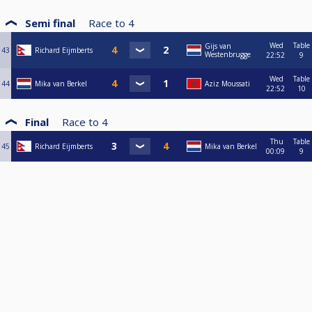
Semi final
Race to
4
Wed
Table
Gijs van
43
Richard Eijmberts
Westenbrugge
22:52
9
Wed
Table
44
Mika van Berkel
Aziz Moussati
22:52
10
Final
Race to
4
Thu
Table
45
Richard Eijmberts
Mika van Berkel
00:09
9