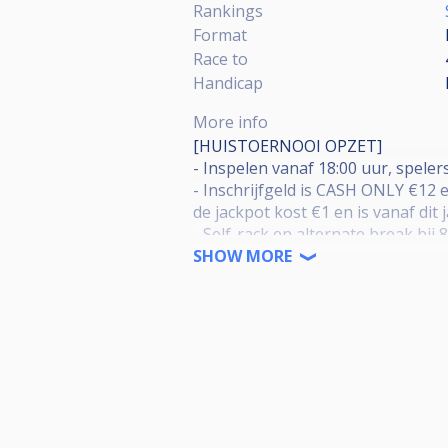
Rankings
Format
Race to
Handicap
More info
[HUISTOERNOOI OPZET]
- Inspelen vanaf 18:00 uur, spelers
- Inschrijfgeld is CASH ONLY €12 
de jackpot kost €1 en is vanaf dit 
- Self-rack en alternate break bij 
een voorkeur aan hebben.
SHOW MORE
- Tot 16 deelnemers is poulesystee
- Random loting via CueScore beha
wedstrijdleiding.
- Racelengtes bij 9-ball en 10-ball 
- Het jackpot format is iets vera
een lotje in de pot. Als je vaker
getrokken. Jackpot schieten is va