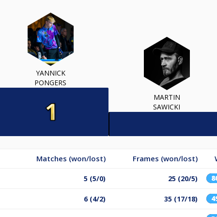
YANNICK
PONGERS
MARTIN
SAWICKI
Matches (won/lost)
Frames (won/lost)
8
5 (5/0)
25 (20/5)
4
6 (4/2)
35 (17/18)