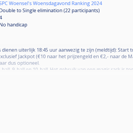
SPC Woensel's Woensdagavond Ranking 2024
Double to Single elimination (22
participants
)
4
No handicap
 dienen uiterlijk 18:45 uur aanwezig te zijn (meldtijd): Start 
exclusief Jackpot (€10 naar het prijzengeld en €2,- naar de 
jaar dus optioneel.
8-ball, 9-ball en 10-ball. Het gebruik van een magic rack is t
m; 16 t/m 23 deelnemers is DKO tot laatste 4; Vanaf 24 spele
lve bij poulesysteem. Loting format bij poulesysteem staat
zijn race naar de 4; bij 8-ball race naar de 3
nderd. Jackpot deelname is optioneel en kost €1. Voortaan ga
 mee doet maak je dus meer kans om geloot te worden. Per 16 
naf dit jaar 9-ball op de spot met breakbox en magic-rack, 