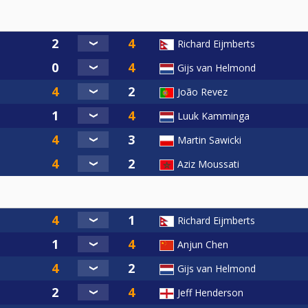
of 3 sets. 1 set 8-ball (race to 3) en 1 set 9-ball (race to 4) e
tste set bepalen shootouts de winnaar.
Richard Eijmberts
als van de Predator Pro Billiard Series.
Gijs van Helmond
João Revez
Luuk Kamminga
Martin Sawicki
Aziz Moussati
Richard Eijmberts
Anjun Chen
Gijs van Helmond
Jeff Henderson