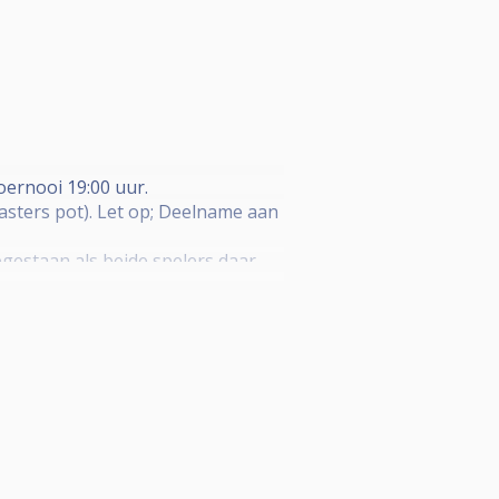
toernooi 19:00 uur.
Masters pot). Let op; Deelname aan
oegestaan als beide spelers daar
rs is DKO tot laatste 8
 op de laptop van de
at er voor iedere jackpot deelname
deelnemers wordt er 1 lot
Matchroom format. Jackpot winnaar