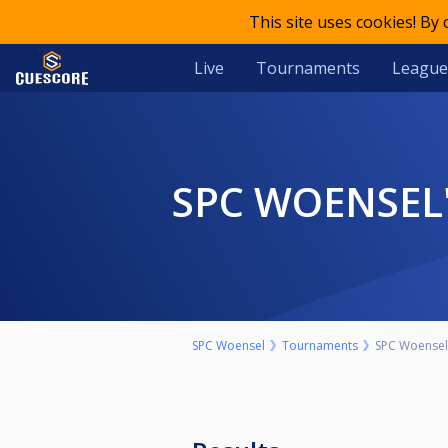
This site uses cookies! By
Live
Tournaments
League
SPC WOENSE
SPC Woensel
Tournaments
SPC Woensel