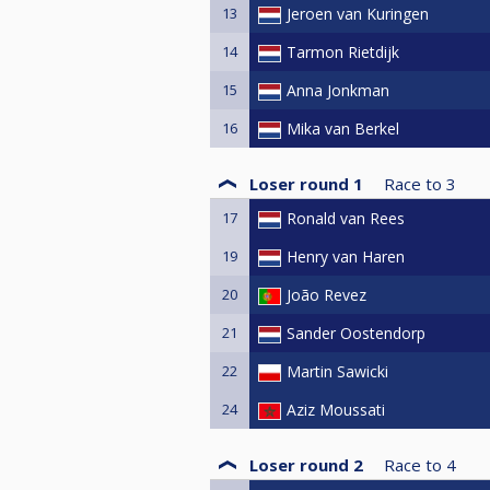
13
Jeroen van Kuringen
14
Tarmon Rietdijk
15
Anna Jonkman
16
Mika van Berkel
Loser round 1
Race to
3
17
Ronald van Rees
19
Henry van Haren
20
João Revez
21
Sander Oostendorp
22
Martin Sawicki
24
Aziz Moussati
Loser round 2
Race to
4