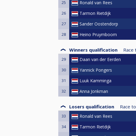
25
Ronald van Rees
26
Tarmon Rietdijk
27
Sander Oostendorp
28
Heino Pruymboom
Winners qualification
Race 
29
Daan van der Eerden
30
Yannick Pongers
31
Luuk Kamminga
32
Anna Jonkman
Losers qualification
Race to
33
Ronald van Rees
34
Tarmon Rietdijk