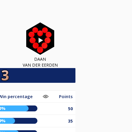
DAAN
VAN DER EERDEN
Win percentage
Points
0%
50
9%
35