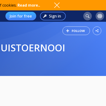
f cookies.
Read more..
Join for free
Sign in
FOLLOW
HUISTOERNOOI