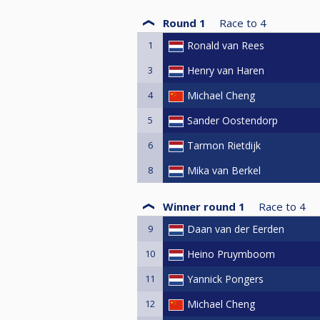
- Double KO tot de laatste 8
Round 1
Race to
4
- Iedere wedstrijd bestaat uit best 
to 3). Bij een 2-2 stand in de laa
1
Ronald van Rees
- De shootout is hetzelfde format 
3
Henry van Haren
4
Michael Cheng
5
Sander Oostendorp
6
Tarmon Rietdijk
8
Mika van Berkel
Winner round 1
Race to
4
9
Daan van der Eerden
10
Heino Pruymboom
11
Yannick Pongers
12
Michael Cheng