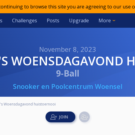
 continuing to browse this site you are agreeing to our use o
s
Challenges
Posts
Upgrade
More
November 8, 2023
L'S WOENSDAGAVOND 
9-Ball
Snooker en Poolcentrum Woensel
's Woensdagavond huistoernooi