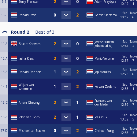
9-E
Berry Franssen
Adam Przybysz
10:12
1
Sat
Table
10-E
Ronald Rave
Gerrie Siersema
10:12
6
Round 2
Best of
3
Sat
Table
Joseph suresh
11-A
Stuart Knowles
Jebamalai raj
12:41
4
Sat
Table
12-A
Jasha Kiers
Mario Veltman
12:57
7
Sat
Table
13-B
Ronald Rennen
Jop Mourits
12:23
6
Sat
Table
Wiljan van
14-B
Ko van Zeeland
sommeren
12:58
1
Sat
Table
Francois van
15-C
Aman Cheung
der Made
12:59
7
Sat
Table
16-C
John van Gorp
Jos Odijk
13:02
5
Sat
Table
17-D
Michael ter Braake
Chi wai Fung
12:58
3