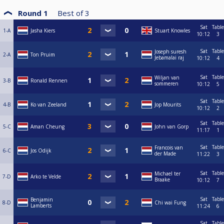
Round 1
Best of
3
Sat
Table
1-A
Jasha Kiers
Stuart Knowles
10:12
3
Sat
Table
Joseph suresh
2-A
Ton Pruim
Jebamalai raj
10:12
4
Sat
Table
Wiljan van
3-B
Ronald Rennen
sommeren
10:12
5
Sat
Table
4-B
Ko van Zeeland
Jop Mourits
10:12
2
Sat
Table
5-C
Aman Cheung
John van Gorp
11:17
1
Sat
Table
Francois van
6-C
Jos Odijk
der Made
11:22
3
Sat
Table
Michael ter
7-D
Arko te Velde
Braake
10:12
7
Sat
Table
Benjamin
8-D
Chi wai Fung
Lamberts
11:24
6
Sat
Table