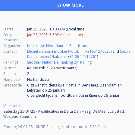
SHOW MORE
Starts
Jan 25, 2025, 10:00 AM (Local time)
Entry
Jan 23, 2025, 5:59 PM (Local time)
deadline
Organizer
Koninklijke Nederlandse Biljartbond
Contact
Michel de Sain
(
Snooker@knbb.nl
,
+31651276625
) and
Sebas
Kan
(
snooker@knbb.nl
,
+31 06-14212761
)
Rankings
Snooker Nationale Ranking 2yr Rolling
Format
Round robin (23
participants
)
Race to
2
Handicap
No handicap
Dresscode
C gewenst tijdens kwalificatie in Den Haag, Zaandam en
Lelystad op 25 januari
C verplicht tijdens hoofdtoernooi in Rijen op 26 januari
More info
Zaterdag 25-01-25 - Kwalificaties in Delta Den Haag, De Meent Lelystad,
Westend Zaandam
Zondag 26-01-25 - KNBB Ranking Hoofdtoernooi - DSA RIjen