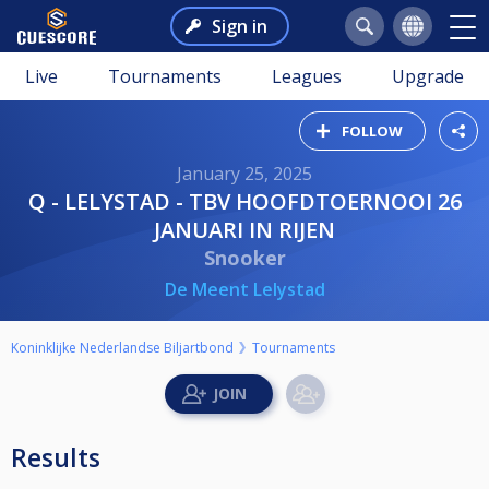
Sign in
Live
Tournaments
Leagues
Upgrade
FOLLOW
January 25, 2025
Q - LELYSTAD - TBV HOOFDTOERNOOI 26
JANUARI IN RIJEN
Snooker
De Meent Lelystad
Koninklijke Nederlandse Biljartbond
Tournaments
Results