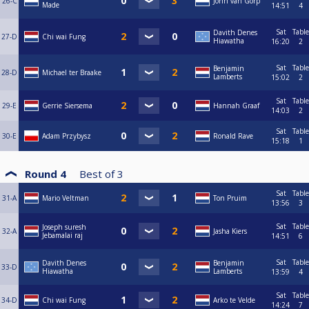
26-C
John van Gorp
Made
14:51
4
Sat
Table
Davith Denes
27-D
Chi wai Fung
Hiawatha
16:20
2
Sat
Table
Benjamin
28-D
Michael ter Braake
Lamberts
15:02
2
Sat
Table
29-E
Gerrie Siersema
Hannah Graaf
14:03
2
Sat
Table
30-E
Adam Przybysz
Ronald Rave
15:18
1
Round 4
Best of
3
Sat
Table
31-A
Mario Veltman
Ton Pruim
13:56
3
Sat
Table
Joseph suresh
32-A
Jasha Kiers
Jebamalai raj
14:51
6
Sat
Table
Davith Denes
Benjamin
33-D
Hiawatha
Lamberts
13:59
4
Sat
Table
34-D
Chi wai Fung
Arko te Velde
14:24
7