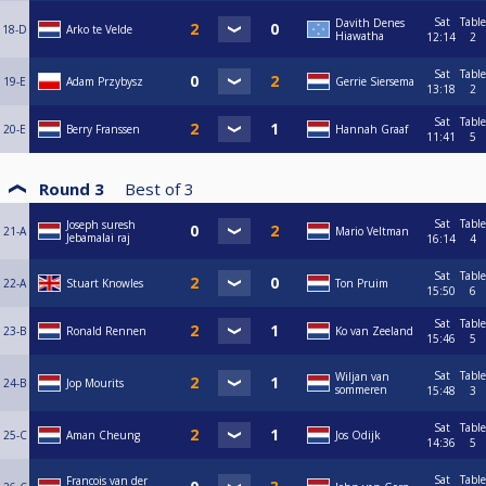
Sat
Table
Davith Denes
18-D
Arko te Velde
Hiawatha
12:14
2
Sat
Table
19-E
Adam Przybysz
Gerrie Siersema
13:18
2
Sat
Table
20-E
Berry Franssen
Hannah Graaf
11:41
5
Round 3
Best of
3
Sat
Table
Joseph suresh
21-A
Mario Veltman
Jebamalai raj
16:14
4
Sat
Table
22-A
Stuart Knowles
Ton Pruim
15:50
6
Sat
Table
23-B
Ronald Rennen
Ko van Zeeland
15:46
5
Sat
Table
Wiljan van
24-B
Jop Mourits
sommeren
15:48
3
Sat
Table
25-C
Aman Cheung
Jos Odijk
14:36
5
Sat
Table
Francois van der