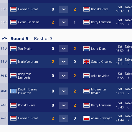
Sat
Table
35-E
Hannah Graaf
Ronald Rave
16:37
1
Sat
Table
36-E
Gerrie Siersema
Berry Franssen
15:15
7
Round 5
Best of
3
Sat
Table
37-A
Ton Pruim
Jasha Kiers
16:59
6
Sat
Table
38-A
Mario Veltman
Stuart Knowles
17:11
4
Sat
Table
Benjamin
39-D
Arko te Velde
Lamberts
16:55
7
Sat
Table
Davith Denes
Michael ter
40-D
Hiawatha
Braake
17:10
2
Sat
Table
41-E
Ronald Rave
Berry Franssen
13:40
6
Sat
Table
42-E
Hannah Graaf
Adam Przybysz
21:44
7