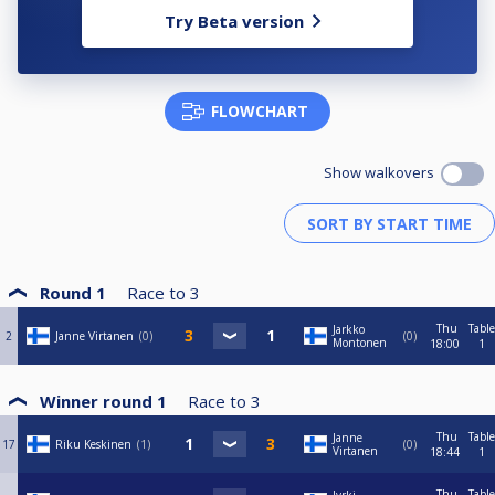
Try Beta version
FLOWCHART
Show walkovers
Round 1
Race to
3
Thu
Table
Jarkko
2
Janne Virtanen
0
0
Montonen
18:00
1
Winner round 1
Race to
3
Thu
Table
Janne
17
Riku Keskinen
1
0
Virtanen
18:44
1
Thu
Table