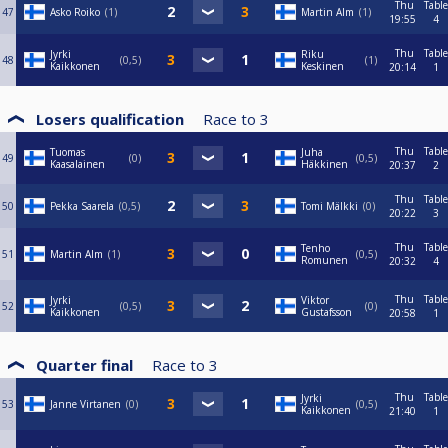
Thu
Table
47
Asko Roiko
1
Martin Alm
1
19:55
4
Thu
Table
Jyrki
Riku
48
0,5
1
Kaikkonen
Keskinen
20:14
1
Losers qualification
Race to
3
Thu
Table
Tuomas
Juha
49
0
0,5
Kaasalainen
Häkkinen
20:37
2
Thu
Table
50
Pekka Saarela
0,5
Tomi Mälkki
0
20:22
3
Thu
Table
Tenho
51
Martin Alm
1
0,5
Romunen
20:32
4
Thu
Table
Jyrki
Viktor
52
0,5
0
Kaikkonen
Gustafsson
20:58
1
Quarter final
Race to
3
Thu
Table
Jyrki
53
Janne Virtanen
0
0,5
Kaikkonen
21:40
1