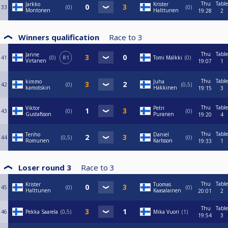
Thu
Table
Jarkko
Krister
33
0
0
Montonen
Halttunen
19:28
2
Winners qualification
Race to
3
Thu
Table
Janne
41
0
R1
Tomi Mälkki
0
Virtanen
19:07
1
Thu
Table
kimmo
Juha
42
0
0,5
kamotskin
Häkkinen
19:15
3
Thu
Table
Viktor
Petri
43
0
0
Gustafsson
Puranen
19:20
4
Thu
Table
Tenho
Daniel
44
0,5
0
Romunen
Karlsson
19:33
1
Loser round 3
Race to
3
Thu
Table
Krister
Tuomas
45
0
0
Halttunen
Kaasalainen
20:01
2
Thu
Table
46
Pekka Saarela
0,5
Mika Vuori
1
19:54
3