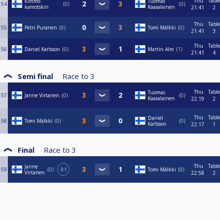
Thu
Table
kimmo
Tuomas
54
0
0
kamotskin
Kaasalainen
21:41
2
Thu
Table
55
Petri Puranen
0
Tomi Mälkki
0
21:41
3
Thu
Table
56
Daniel Karlsson
0
Martin Alm
1
21:41
4
Semi final
Race to
3
Thu
Table
Tuomas
57
Janne Virtanen
0
0
Kaasalainen
22:19
2
Thu
Table
Daniel
58
Tomi Mälkki
0
0
Karlsson
22:17
1
Final
Race to
3
Thu
Table
Janne
59
0
R1
Tomi Mälkki
0
Virtanen
22:58
2