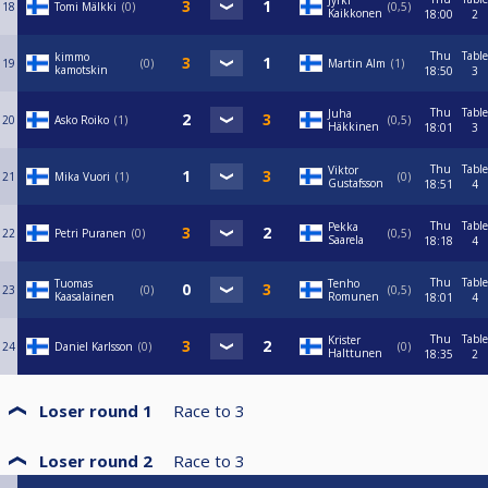
Jyrki
18
Tomi Mälkki
0
0,5
Kaikkonen
18:00
2
Thu
Table
kimmo
19
0
Martin Alm
1
kamotskin
18:50
3
Thu
Table
Juha
20
Asko Roiko
1
0,5
Häkkinen
18:01
3
Thu
Table
Viktor
21
Mika Vuori
1
0
Gustafsson
18:51
4
Thu
Table
Pekka
22
Petri Puranen
0
0,5
Saarela
18:18
4
Thu
Table
Tuomas
Tenho
23
0
0,5
Kaasalainen
Romunen
18:01
4
Thu
Table
Krister
24
Daniel Karlsson
0
0
Halttunen
18:35
2
Loser round 1
Race to
3
Loser round 2
Race to
3