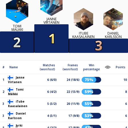
JANNE
VIRTANEN
TOMI
MÄLKKI
ITUBE
DANIEL
KAASALAINEN
KARLSSON
Matches
Frames
Win
#
Name
Points
(won/lost)
(won/lost)
percentage
Janne
75%
1
6 (6/0)
24 (18/6)
10
Virtanen
Tomi
59%
2
6 (4/2)
22 (13/9)
8
Mälkki
iTube
55%
3
5 (3/2)
20 (11/9)
6
Kaasalainen
Daniel
53%
3
4 (3/1)
17 (9/8)
6
Karlsson
Jyrki
47%
5
4 (2/2)
17 (8/9)
4