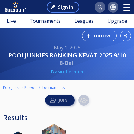
Sign in
Live
Tournaments
Leagues
Upgrade
FOLLOW
May 1, 2025
POOLJUNKIES RANKING KEVÄT 2025 9/10
8-Ball
Näsin Terapia
Pool Junkies Porvoo
Tournaments
Results