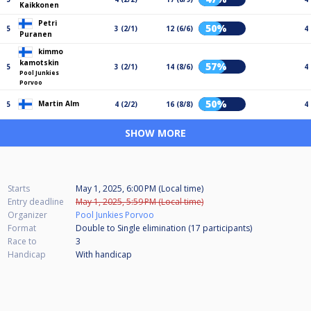
Kaikkonen
Petri
50%
5
3 (2/1)
12 (6/6)
4
Puranen
kimmo
kamotskin
57%
5
3 (2/1)
14 (8/6)
4
Pool Junkies
Porvoo
50%
Martin Alm
5
4 (2/2)
16 (8/8)
4
SHOW MORE
Starts
May 1, 2025, 6:00 PM (Local time)
Entry deadline
May 1, 2025, 5:59 PM (Local time)
Organizer
Pool Junkies Porvoo
Format
Double to Single elimination (17
participants
)
Race to
3
Handicap
With handicap