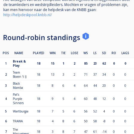
de teamleiders en wedstrijdleiders. Mochten er vragen of problemen zijn,
kan men hiervoor naar de helpdesk van de KNBB gaan:
http://helpdeskpool.knbb.nl/
Round-robin standings
POS
NAME
PLAYED
WIN
TIE
LOSE
WS
LS
SD
RO
LAGS
Break &
1
18
15
1
2
85
23
62
0
0
Play
Team
2
18
13
3
2
71
37
34
0
0
Boven 't IJ
Black
3
18
8
6
4
64
44
20
0
0
Mamba
Pat’s
4
Purple
18
9
5
4
60
48
12
0
0
Sinners
5
Wartburgia
18
7
5
6
56
52
4
0
0
6
TRAWA
18
4
8
6
50
58
-8
0
0
The
7
18
3
8
7
47
61
-14
0
0
Miscueteers