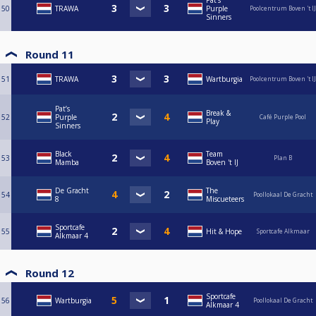
Pat’s
50
TRAWA
Purple
Poolcentrum Boven 't IJ
Sinners
Round 11
51
TRAWA
Wartburgia
Poolcentrum Boven 't IJ
Pat’s
Break &
52
Purple
Café Purple Pool
Play
Sinners
Black
Team
53
Plan B
Mamba
Boven 't IJ
De Gracht
The
54
Poollokaal De Gracht
8
Miscueteers
Sportcafe
55
Hit & Hope
Sportcafe Alkmaar
Alkmaar 4
Round 12
Sportcafe
56
Wartburgia
Poollokaal De Gracht
Alkmaar 4