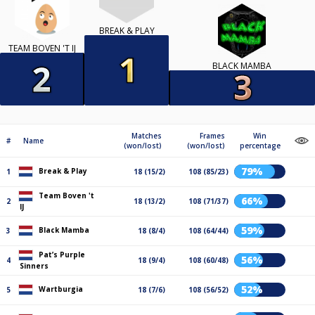
BREAK & PLAY
TEAM BOVEN 'T IJ
BLACK MAMBA
Matches
Frames
Win
#
Name
(won/lost)
(won/lost)
percentage
79%
Break & Play
1
18 (15/2)
108 (85/23)
Team Boven 't
66%
2
18 (13/2)
108 (71/37)
IJ
59%
Black Mamba
3
18 (8/4)
108 (64/44)
Pat’s Purple
56%
4
18 (9/4)
108 (60/48)
Sinners
52%
Wartburgia
5
18 (7/6)
108 (56/52)