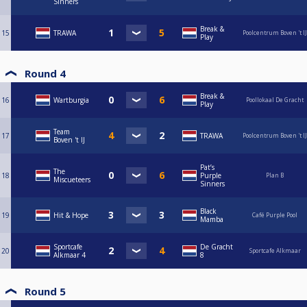
Sinners
Break &
15
TRAWA
Poolcentrum Boven 't IJ
Play
Round 4
Break &
16
Wartburgia
Poollokaal De Gracht
Play
Team
17
TRAWA
Poolcentrum Boven 't IJ
Boven 't IJ
Pat’s
The
18
Purple
Plan B
Miscueteers
Sinners
Black
19
Hit & Hope
Café Purple Pool
Mamba
Sportcafe
De Gracht
20
Sportcafe Alkmaar
Alkmaar 4
8
Round 5