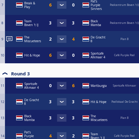
Pat’s
Break &
7
Purple
Poolcentrum Boven 't IJ
Play
Sinners
Team
Black
8
Poolcentrum Boven 't IJ
Boven 't IJ
Mamba
The
De Gracht
9
Plan B
Miscueteers
8
Sportcafe
10
Hit & Hope
Café Purple Pool
Alkmaar 4
Round 3
Sportcafe
11
Wartburgia
Sportcafe Alkmaar
Alkmaar 4
De Gracht
12
Hit & Hope
Poollokaal De Gracht
8
Black
The
13
Plan B
Mamba
Miscueteers
Pat’s
Team
14
Purple
Café Purple Pool
Boven 't IJ