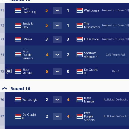
Team
71
Wartburgia
Poolcentrum Boven 't IJ
Boven 't IJ
Break &
The
72
Poolcentrum Boven 't IJ
Play
Miscueteers
73
TRAWA
Hit & Hope
Poolcentrum Boven 't IJ
Pat’s
Sportcafe
74
Purple
Café Purple Pool
Alkmaar 4
Sinners
Black
De Gracht
75
Plan B
Mamba
8
Round 16
Black
76
Wartburgia
Poollokaal De Gracht
Mamba
Pat’s
De Gracht
77
Purple
Poollokaal De Gracht
8
Sinners