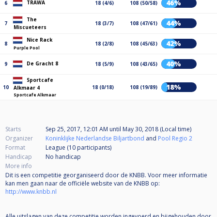
46%
TRAWA
6
18 (4/6)
108 (50/58)
The
44%
7
18 (3/7)
108 (47/61)
Miscueteers
Nice Rack
42%
8
18 (2/8)
108 (45/63)
Purple Pool
40%
De Gracht 8
9
18 (5/9)
108 (43/65)
Sportcafe
18%
10
18 (0/18)
108 (19/89)
Alkmaar 4
Sportcafe Alkmaar
Starts
Sep 25, 2017, 12:01 AM
until
May 30, 2018 (Local time)
Organizer
Koninklijke Nederlandse Biljartbond
and
Pool Regio 2
Format
League (10
participants
)
Handicap
No handicap
More info
Dit is een competitie georganiseerd door de KNBB. Voor meer informatie
kan men gaan naar de officiële website van de KNBB op:
http://www.knbb.nl
Alle uitslagen van deze competitie worden ingevoerd en bijgehouden door