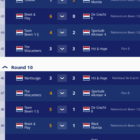
42
TRAWA
Mamba
Break &
De Gracht
43
Poolcentrum Boven 't IJ
Play
8
Team
Sportcafe
44
Poolcentrum Boven 't IJ
Boven 't IJ
Alkmaar 4
The
45
Hit & Hope
Plan B
Miscueteers
Round 10
46
Wartburgia
Hit & Hope
Poollokaal De Gracht
The
Sportcafe
47
Plan B
Miscueteers
Alkmaar 4
Team
De Gracht
48
Poolcentrum Boven 't IJ
Boven 't IJ
8
Break &
Black
49
Poolcentrum Boven 't IJ
Play
Mamba