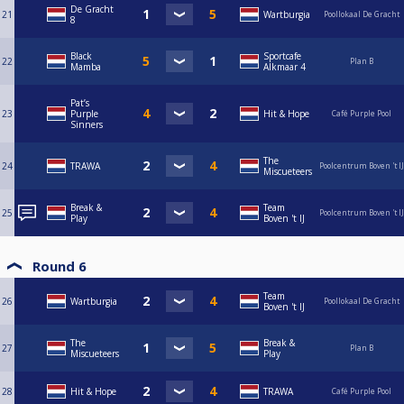
De Gracht
21
Wartburgia
Poollokaal De Gracht
8
Black
Sportcafe
22
Plan B
Mamba
Alkmaar 4
Pat’s
23
Purple
Hit & Hope
Café Purple Pool
Sinners
The
24
TRAWA
Poolcentrum Boven 't IJ
Miscueteers
Break &
Team
25
Poolcentrum Boven 't IJ
Play
Boven 't IJ
Round 6
Team
26
Wartburgia
Poollokaal De Gracht
Boven 't IJ
The
Break &
27
Plan B
Miscueteers
Play
28
Hit & Hope
TRAWA
Café Purple Pool