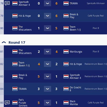
Sportcafe
78
TRAWA
Sportcafe Alkmaar
Alkmaar 4
Break &
79
Hit & Hope
Café Purple Pool
Play
The
Team
80
Plan B
Miscueteers
Boven 't IJ
Round 17
The
81
Wartburgia
Plan B
Miscueteers
Team
82
Hit & Hope
Poolcentrum Boven 't IJ
Boven 't IJ
Break &
Sportcafe
83
Poolcentrum Boven 't IJ
Play
Alkmaar 4
De Gracht
84
TRAWA
Poolcentrum Boven 't IJ
8
Pat’s
Black
85
Purple
Café Purple Pool
Mamba
Sinners