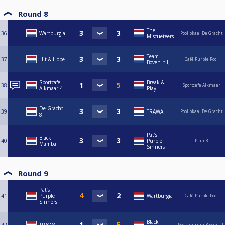
Round 8
The
36
Wartburgia
Poollokaal De Gracht
Miscueteers
Team
37
Hit & Hope
Café Purple Pool
Boven 't IJ
Sportcafe
Break &
38
Sportcafe Alkmaar
Alkmaar 4
Play
De Gracht
39
TRAWA
Poollokaal De Gracht
8
Pat’s
Black
40
Purple
Plan B
Mamba
Sinners
Round 9
Pat’s
41
Purple
Wartburgia
Café Purple Pool
Sinners
Black
Poolcentrum Boven 't IJ