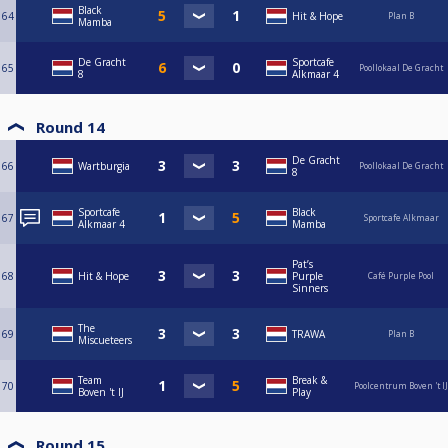
Black
64
Hit & Hope
Plan B
Mamba
De Gracht
Sportcafe
65
Poollokaal De Gracht
8
Alkmaar 4
Round 14
De Gracht
66
Wartburgia
Poollokaal De Gracht
8
Sportcafe
Black
67
Sportcafe Alkmaar
Alkmaar 4
Mamba
Pat’s
68
Hit & Hope
Purple
Café Purple Pool
Sinners
The
69
TRAWA
Plan B
Miscueteers
Team
Break &
70
Poolcentrum Boven 't IJ
Boven 't IJ
Play
Round 15