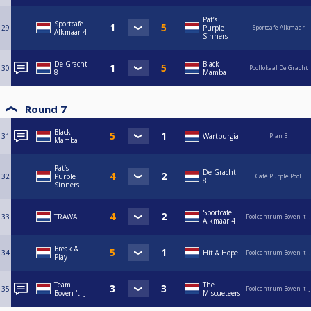
Pat’s
Sportcafe
29
Purple
Sportcafe Alkmaar
Alkmaar 4
Sinners
De Gracht
Black
30
Poollokaal De Gracht
8
Mamba
Round 7
Black
31
Wartburgia
Plan B
Mamba
Pat’s
De Gracht
32
Purple
Café Purple Pool
8
Sinners
Sportcafe
33
TRAWA
Poolcentrum Boven 't IJ
Alkmaar 4
Break &
34
Hit & Hope
Poolcentrum Boven 't IJ
Play
Team
The
35
Poolcentrum Boven 't IJ
Boven 't IJ
Miscueteers