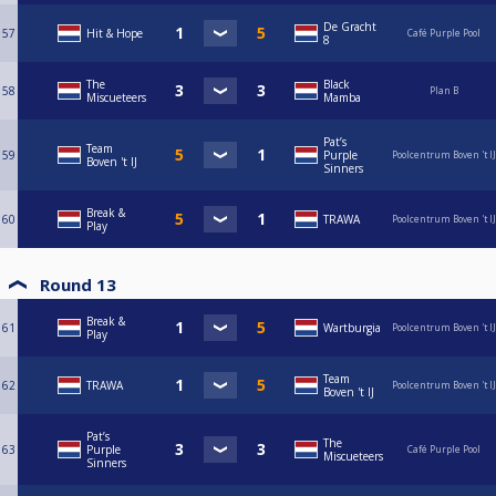
De Gracht
57
Hit & Hope
Café Purple Pool
8
The
Black
58
Plan B
Miscueteers
Mamba
Pat’s
Team
59
Purple
Poolcentrum Boven 't IJ
Boven 't IJ
Sinners
Break &
60
TRAWA
Poolcentrum Boven 't IJ
Play
Round 13
Break &
61
Wartburgia
Poolcentrum Boven 't IJ
Play
Team
62
TRAWA
Poolcentrum Boven 't IJ
Boven 't IJ
Pat’s
The
63
Purple
Café Purple Pool
Miscueteers
Sinners