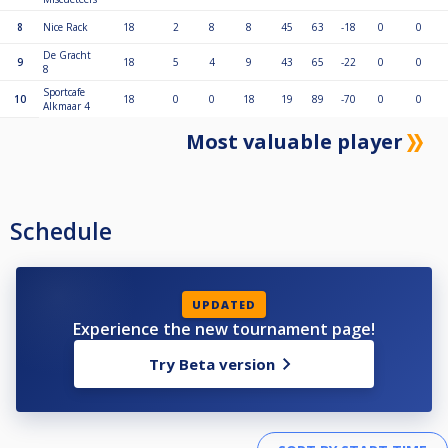
8
Nice Rack
18
2
8
8
45
63
-18
0
0
De Gracht
9
18
5
4
9
43
65
-22
0
0
8
Sportcafe
10
18
0
0
18
19
89
-70
0
0
Alkmaar 4
Most valuable player
Schedule
UPDATED
Experience the new tournament page!
Try Beta version