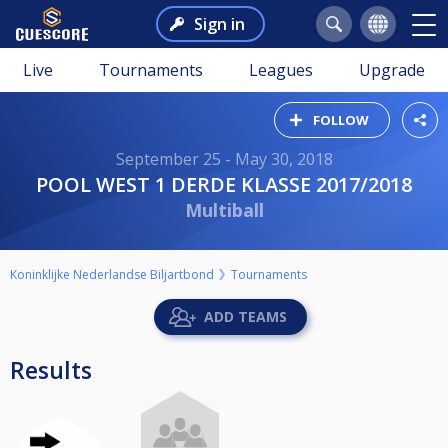
Sign in
Live
Tournaments
Leagues
Upgrade
FOLLOW
September 25 - May 30, 2018
POOL WEST 1 DERDE KLASSE 2017/2018
Multiball
Koninklijke Nederlandse Biljartbond
Tournaments
ADD TEAMS
Results