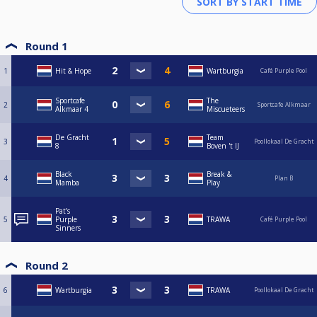
Round 1
1
Hit & Hope
Wartburgia
Café Purple Pool
Sportcafe
The
2
Sportcafe Alkmaar
Alkmaar 4
Miscueteers
De Gracht
Team
3
Poollokaal De Gracht
8
Boven 't IJ
Black
Break &
4
Plan B
Mamba
Play
Pat’s
5
Purple
TRAWA
Café Purple Pool
Sinners
Round 2
6
Wartburgia
TRAWA
Poollokaal De Gracht