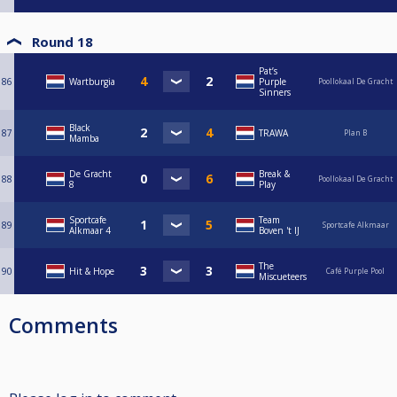
Round 18
Pat’s
86
Wartburgia
Purple
Poollokaal De Gracht
Sinners
Black
87
TRAWA
Plan B
Mamba
De Gracht
Break &
88
Poollokaal De Gracht
8
Play
Sportcafe
Team
89
Sportcafe Alkmaar
Alkmaar 4
Boven 't IJ
The
90
Hit & Hope
Café Purple Pool
Miscueteers
Comments