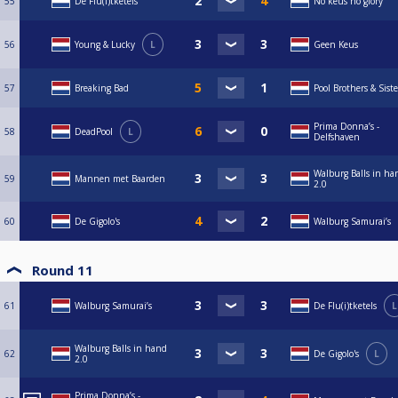
55
De Flu(i)tketels
No keus no glory
56
Young & Lucky
L
Geen Keus
57
Breaking Bad
Pool Brothers & Siste
Prima Donna’s -
58
DeadPool
L
Delfshaven
Walburg Balls in ha
59
Mannen met Baarden
2.0
60
De Gigolo's
Walburg Samurai’s
Round 11
61
Walburg Samurai’s
De Flu(i)tketels
L
Walburg Balls in hand
62
De Gigolo's
L
2.0
Prima Donna’s -