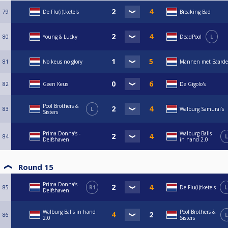
79
De Flu(i)tketels
Breaking Bad
80
Young & Lucky
DeadPool
L
81
No keus no glory
Mannen met Baard
82
Geen Keus
De Gigolo's
Pool Brothers &
83
L
Walburg Samurai’s
Sisters
Prima Donna’s -
Walburg Balls
84
L
Delfshaven
in hand 2.0
Round 15
Prima Donna’s -
85
R1
De Flu(i)tketels
L
Delfshaven
Walburg Balls in hand
Pool Brothers &
86
L
2.0
Sisters