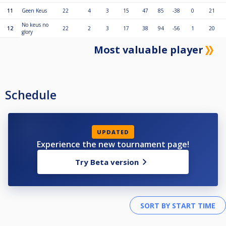
11
Geen Keus
22
4
3
15
47
85
-38
0
21
No keus no
12
22
2
3
17
38
94
-56
1
20
glory
Most valuable player
Schedule
UPDATED
Experience the new tournament page!
Try Beta version