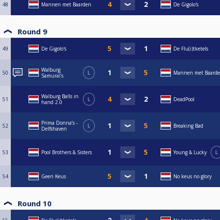
48
Mannen met Baarden
De Gigolo's
Round 9
49
De Gigolo's
De Flu(i)tketels
Walburg
50
L
Mannen met Baard
Samurai’s
Walburg Balls in
51
L
DeadPool
hand 2.0
Prima Donna’s -
52
L
Breaking Bad
Delfshaven
53
Pool Brothers & Sisters
Young & Lucky
L
54
Geen Keus
No keus no glory
Round 10