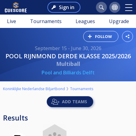
Sign in
Live
Tournaments
Leagues
Upgrade
FOLLOW
September 15 - June 30, 2026
POOL RIJNMOND DERDE KLASSE 2025/2026
Multiball
Pool and Billiards Delft
Koninklijke Nederlandse Biljartbond
Tournaments
ADD TEAMS
Results