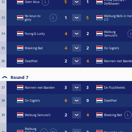
Prima Donna’s -
32
Geen Keus
L
Delfshaven
No keus no
Walburg Balls in ha
33
L
glory
2.0
Walburg
34
Young & Lucky
L
Samurai’s
35
Breaking Bad
De Gigolo's
36
DeadPool
Mannen met Baard
Round 7
37
Mannen met Baarden
De Flu(i)tketels
38
De Gigolo's
DeadPool
39
Walburg Samurai’s
Breaking Bad
L
Walburg