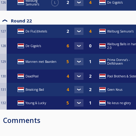
Walburg
126
L
De Gigolo's
Samurai’s
Round 22
127
De Flu(i)tketels
Walburg Samurai’s
Walburg Balls in ha
128
De Gigolo's
2.0
Prima Donna’s -
129
Mannen met Baarden
Delfshaven
130
DeadPool
Pool Brothers & Siste
131
Breaking Bad
Geen Keus
132
Young & Lucky
No keus no glory
Comments