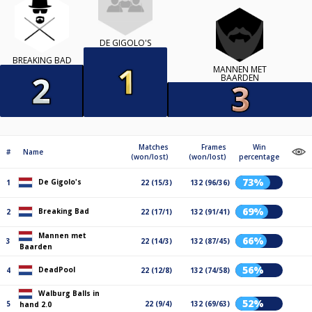
DE GIGOLO'S
BREAKING BAD
MANNEN MET
BAARDEN
Matches
Frames
Win
#
Name
(won/lost)
(won/lost)
percentage
73%
De Gigolo's
1
22 (15/3)
132 (96/36)
69%
Breaking Bad
2
22 (17/1)
132 (91/41)
Mannen met
66%
3
22 (14/3)
132 (87/45)
Baarden
56%
DeadPool
4
22 (12/8)
132 (74/58)
Walburg Balls in
52%
5
22 (9/4)
132 (69/63)
hand 2.0