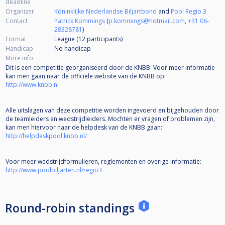
deadline
Organizer
Koninklijke Nederlandse Biljartbond
and
Pool Regio 3
Contact
Patrick Kommings
(
p.kommings@hotmail.com
,
+31 06-
28328781
)
Format
League (12
participants
)
Handicap
No handicap
More info
Dit is een competitie georganiseerd door de KNBB. Voor meer informatie
kan men gaan naar de officiële website van de KNBB op:
http://www.knbb.nl
Alle uitslagen van deze competitie worden ingevoerd en bijgehouden door
de teamleiders en wedstrijdleiders. Mochten er vragen of problemen zijn,
kan men hiervoor naar de helpdesk van de KNBB gaan:
http://helpdeskpool.knbb.nl/
Voor meer wedstrijdformulieren, reglementen en overige informatie:
http://www.poolbiljarten.nl/regio3
Round-robin standings