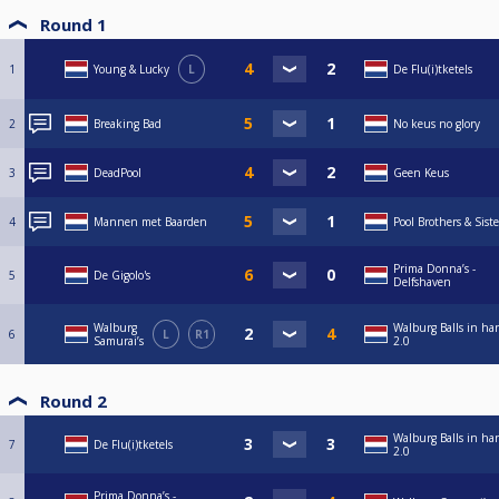
Round 1
1
Young & Lucky
L
De Flu(i)tketels
2
Breaking Bad
No keus no glory
3
DeadPool
Geen Keus
4
Mannen met Baarden
Pool Brothers & Siste
Prima Donna’s -
5
De Gigolo's
Delfshaven
Walburg
Walburg Balls in ha
6
L
R1
Samurai’s
2.0
Round 2
Walburg Balls in ha
7
De Flu(i)tketels
2.0
Prima Donna’s -