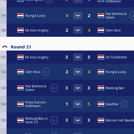
Delfshaven
Pool Brothers &
119
Young & Lucky
L
Sisters
120
No keus no glory
Geen Keus
Round 21
121
No keus no glory
De Flu(i)tketels
122
Geen Keus
L
Young & Lucky
Pool Brothers &
123
L
Breaking Bad
Sisters
Prima Donna’s -
124
DeadPool
L
Delfshaven
Walburg Balls in
125
L
Mannen met Baard
hand 2.0