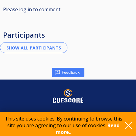
Please log in to comment
Participants
Feedback
© 2015-2026 CueScore International
This site uses cookies! By continuing to browse this
site you are agreeing to our use of cookies.
Read
Cookie policy
Privacy policy
Terms of service
more..