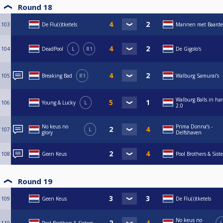
Round 18
103
De Flu(i)tketels
Mannen met Baard
104
DeadPool
L
R1
De Gigolo's
105
Breaking Bad
R1
Walburg Samurai’s
Walburg Balls in ha
106
Young & Lucky
L
2.0
No keus no
Prima Donna’s -
107
L
glory
Delfshaven
108
Geen Keus
Pool Brothers & Siste
Round 19
109
Geen Keus
De Flu(i)tketels
No keus no