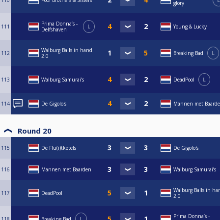
110
Pool Brothers & Sisters
L
glory
Prima Donna’s -
111
L
Young & Lucky
Delfshaven
Walburg Balls in hand
112
Breaking Bad
L
2.0
113
Walburg Samurai’s
DeadPool
L
114
De Gigolo's
Mannen met Baard
Round 20
115
De Flu(i)tketels
De Gigolo's
116
Mannen met Baarden
Walburg Samurai’s
Walburg Balls in ha
117
DeadPool
2.0
Prima Donna’s -
118
Breaking Bad
L