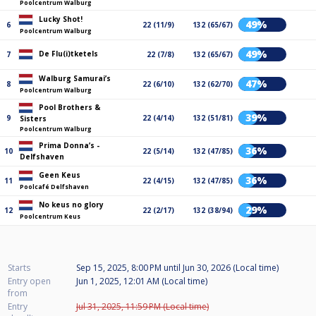
Poolcentrum Walburg
Lucky Shot!
49%
6
22 (11/9)
132 (65/67)
Poolcentrum Walburg
49%
De Flu(i)tketels
7
22 (7/8)
132 (65/67)
Walburg Samurai’s
47%
8
22 (6/10)
132 (62/70)
Poolcentrum Walburg
Pool Brothers &
39%
9
22 (4/14)
132 (51/81)
Sisters
Poolcentrum Walburg
Prima Donna’s -
36%
10
22 (5/14)
132 (47/85)
Delfshaven
Geen Keus
36%
11
22 (4/15)
132 (47/85)
Poolcafé Delfshaven
No keus no glory
29%
12
22 (2/17)
132 (38/94)
Poolcentrum Keus
Starts
Sep 15, 2025, 8:00 PM
until
Jun 30, 2026 (Local time)
Entry open
Jun 1, 2025, 12:01 AM (Local time)
from
Entry
Jul 31, 2025, 11:59 PM (Local time)