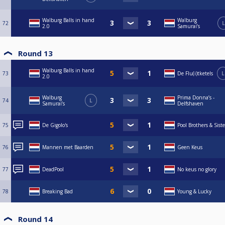
Walburg Balls in hand
Walburg
72
L
2.0
Samurai’s
Round 13
Walburg Balls in hand
73
De Flu(i)tketels
L
2.0
Walburg
Prima Donna’s -
74
L
Samurai’s
Delfshaven
75
De Gigolo's
Pool Brothers & Siste
76
Mannen met Baarden
Geen Keus
77
DeadPool
No keus no glory
78
Breaking Bad
Young & Lucky
Round 14