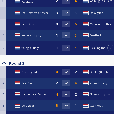
8
Walburg Samurai’s
Delfshaven
9
Pool Brothers & Sisters
De Gigolo's
10
Geen Keus
Mannen met Baard
11
No keus no glory
DeadPool
12
Young & Lucky
Breaking Bad
L
Round 3
13
Breaking Bad
De Flu(i)tketels
14
DeadPool
Young & Lucky
15
Mannen met Baarden
No keus no glory
16
De Gigolo's
Geen Keus