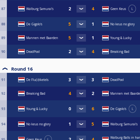
87
Walburg Samurai’s
Geen Keus
L
88
De Gigolo's
No keus no glory
89
Mannen met Baarden
Young & Lucky
90
DeadPool
Breaking Bad
Round 16
91
De Flu(i)tketels
DeadPool
92
Breaking Bad
Mannen met Baard
93
Young & Lucky
De Gigolo's
L
94
No keus no glory
Walburg Samurai’s
Walburg Balls in ha
95
Geen Keus
L