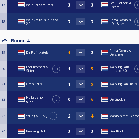
Pool Brothers &
17
Walburg Samurai’s
L
Sisters
Walburg Balls in hand
Prima Donna’s
18
L
2.0
- Delfshaven
Round 4
Prima Donna’s -
19
De Flu(i)tketels
Delfshaven
Pool Brothers &
Walburg Balls
20
R1
L
Sisters
in hand 2.0
21
Geen Keus
Walburg Samurai’s
No keus no
22
L
De Gigolo's
glory
23
Young & Lucky
L
Mannen met Baard
24
Breaking Bad
DeadPool