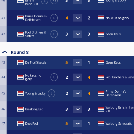
40
Balls in
L
R1
Young & Lucky
hand 2.0
Prima Donna’s -
41
L
No keus no glory
Delfshaven
Pool Brothers &
42
L
Geen Keus
Sisters
Round 8
43
De Flu(i)tketels
Geen Keus
No keus no
44
L
Pool Brothers & Siste
glory
Prima Donna’s -
45
Young & Lucky
L
Delfshaven
Walburg Balls in ha
46
Breaking Bad
2.0
47
DeadPool
Walburg Samurai’s