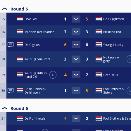
Round 5
25
DeadPool
De Flu(i)tketels
26
Mannen met Baarden
Breaking Bad
27
De Gigolo's
Young & Lucky
No keus no
28
Walburg Samurai’s
L
glory
Walburg Balls in
29
L
Geen Keus
hand 2.0
Prima Donna’s -
Pool Brothers &
30
L
Delfshaven
Sisters
Round 6
31
De Flu(i)tketels
Pool Brothers & Siste