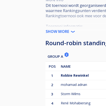
Dit toernooi wordt georganiseerd
waarmee Rankingpunten verdient 
Rankingtoernooi ook mee voor de
Toernooi informatie:
SHOW MORE
•KNBB lidmaatschap verplicht
Round-robin standin
•KNBB reglement van toepassing
•Open voor alle niveaus
•Deelname is niet Regio-gebonde
GROUP A
•Kwalificatie Masters (Top 16) 5
•Format = DKO to SKO*
POS
NAME
*De wedstrijden in de Single-KO 
inschrijvingen kunnen de racelengt
1
Robbie Rewinkel
Voorbeeld Seeding SKO schema ‘La
2
mohamad adnan
winnaar WQ1 vs winnaar LQ5
3
Storm Wilms
winnaar WQ2 vs winnaar LQ6
4
René Mohabiersing
winnaar WQ3 vs winnaar LQ7