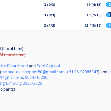
3 (0/3)
19 (4/15)
3 (0/3)
18 (2/16)
3 (1/2)
25 (13/12)
 (Local time)
M (Local time)
dse Biljartbond
and
Pool Regio 4
(
michael.deschepper80@gmail.com
,
+31 06-52386543
) and
J
87@gmail.com
,
0624716206
)
ing Limburg 2025/2026
icipants
)