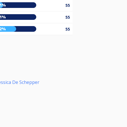
21%
55
11%
55
52%
55
essica De Schepper