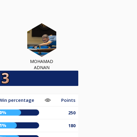
MOHAMAD
ADNAN
Win percentage
Points
60%
250
51%
180