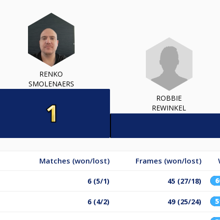
RENKO
SMOLENAERS
ROBBIE
REWINKEL
Matches (won/lost)
Frames (won/lost)
6 (5/1)
45 (27/18)
6 (4/2)
49 (25/24)