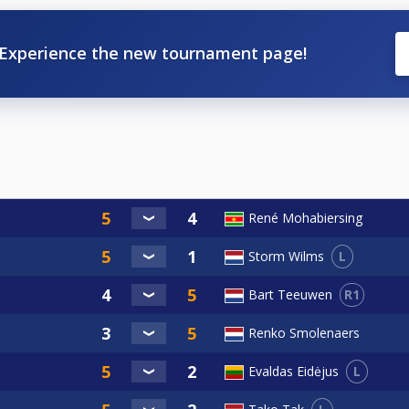
Experience the new tournament page!
René Mohabiersing
L
Storm Wilms
R1
Bart Teeuwen
Renko Smolenaers
L
Evaldas Eidėjus