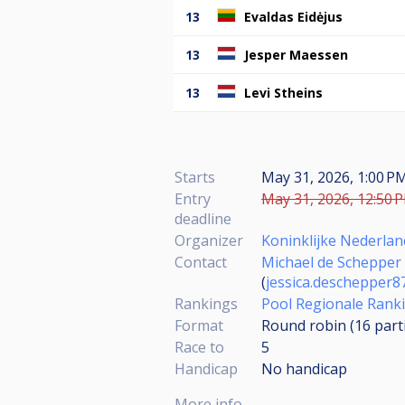
13
Evaldas Eidėjus
13
Jesper Maessen
13
Levi Stheins
Starts
May 31, 2026, 1:00 PM
Entry
May 31, 2026, 12:50 P
deadline
Organizer
Koninklijke Nederlan
Contact
Michael de Schepper
(
jessica.deschepper
Rankings
Pool Regionale Rank
Format
Round robin (16
part
Race to
5
Handicap
No handicap
More info