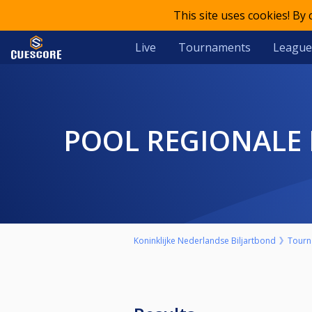
This site uses cookies! By
Live
Tournaments
League
POOL REGIONALE
Koninklijke Nederlandse Biljartbond
Tourn