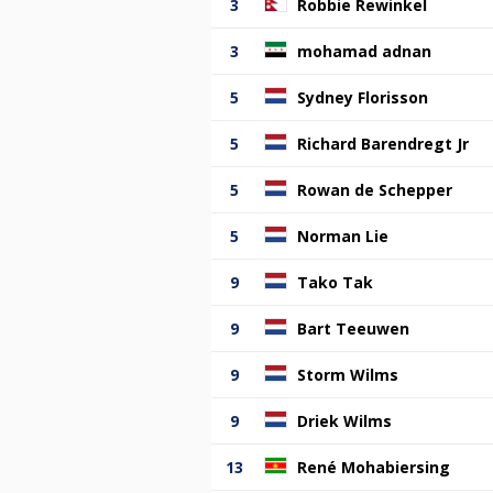
3
Robbie Rewinkel
3
mohamad adnan
5
Sydney Florisson
5
Richard Barendregt Jr
5
Rowan de Schepper
5
Norman Lie
9
Tako Tak
9
Bart Teeuwen
9
Storm Wilms
9
Driek Wilms
13
René Mohabiersing