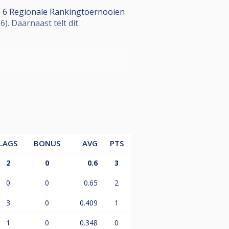
n 6 Regionale Rankingtoernooien
. Daarnaast telt dit
LAGS
BONUS
AVG
PTS
. Afhankelijk van het aantal
erin).
2
0
0.6
3
0
0
0.65
2
3
0
0.409
1
1
0
0.348
0