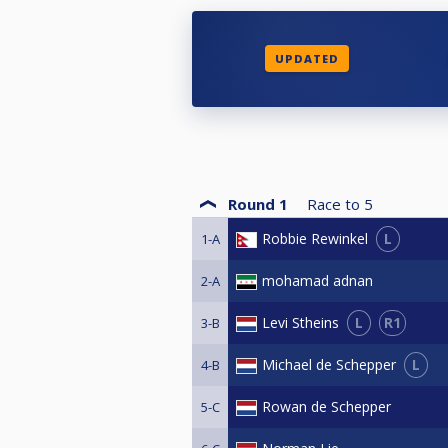
UPDATED
Round 1
Race to
5
L
Robbie Rewinkel
1-A
mohamad adnan
2-A
L
R1
Levi Stheins
3-B
L
Michael de Schepper
4-B
Rowan de Schepper
5-C