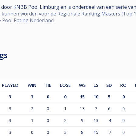
 door KNBB Pool Limburg en is onderdeel van een serie va
kunnen worden voor de Regionale Ranking Masters (Top 16)
 Pool Rating Nederland.
gs
n
0% deelname = minimaal 3 deelnames
PLAYED
WIN
TIE
LOSE
WS
LS
SD
RO
schema worden volgens de standaarden van Cuescore bepaald
es en SKO-fase variëren (De wedstrijdleiding is bepalend hi
3
3
0
0
15
10
5
0
atste 16’:
3
2
0
1
13
7
6
0
3
1
0
2
9
13
-4
0
3
0
0
3
8
15
-7
0