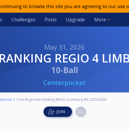
 continuing to browse this site you are agreeing to our use o
s
Challenges
Posts
Upgrade
More
May 31, 2026
 RANKING REGIO 4 LIM
10-Ball
Centerpocket
aments
Pool Regionale Ranking REGIO 4 Limburg #6 2025/2026