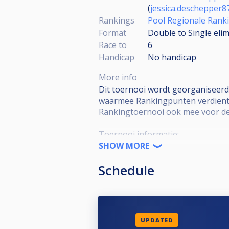
(
jessica.deschepper
Rankings
Pool Regionale Rank
Format
Double to Single eli
Race to
6
Handicap
No handicap
More info
Dit toernooi wordt georganiseerd
waarmee Rankingpunten verdient 
Rankingtoernooi ook mee voor de
Toernooi informatie:
SHOW MORE
•KNBB lidmaatschap verplicht
Schedule
•KNBB reglement van toepassing
•Open voor alle niveaus
•Deelname is niet Regio-gebonde
•Kwalificatie Masters (Top 16) 5
•Format = DKO to SKO*
UPDATED
*De wedstrijden in de Single-KO 