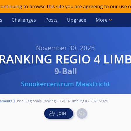
 continuing to browse this site you are agreeing to our use o
s
Challenges
Posts
Upgrade
More
November 30, 2025
 RANKING REGIO 4 LIM
9-Ball
Snookercentrum Maastricht
aments
Pool Regionale Ranking REGIO 4 Limburg #2 2025/2026