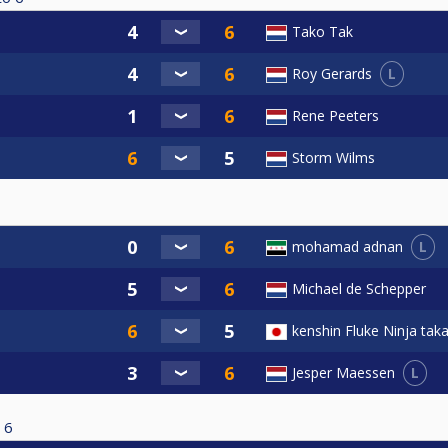
Tako Tak
L
Roy Gerards
Rene Peeters
Storm Wilms
L
mohamad adnan
Michael de Schepper
kenshin Fluke Ninja tak
L
Jesper Maessen
6