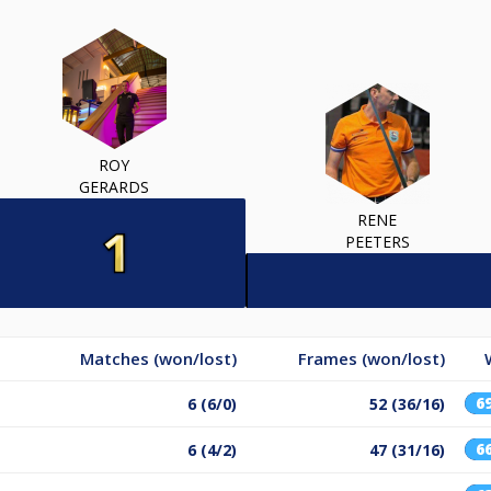
ROY
GERARDS
RENE
PEETERS
Matches (won/lost)
Frames (won/lost)
6
6 (6/0)
52 (36/16)
6
6 (4/2)
47 (31/16)