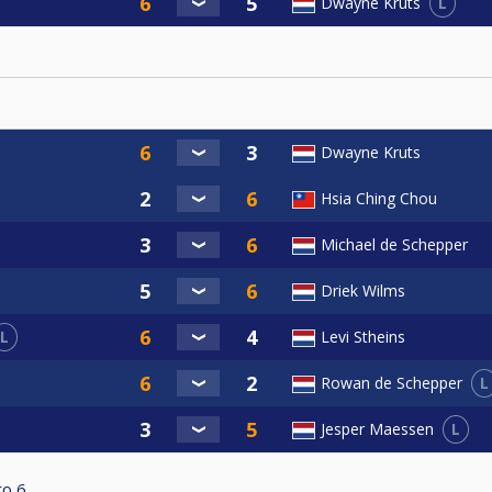
L
Dwayne Kruts
‘Inschrijven’ (bovenin het scherm).
ort/solutions/articles/1000268467-reglement-regionale-ran
Dwayne Kruts
tatiesport/teamcompetitie-2
Hsia Ching Chou
Michael de Schepper
Driek Wilms
L
Levi Stheins
L
Rowan de Schepper
L
Jesper Maessen
to
6