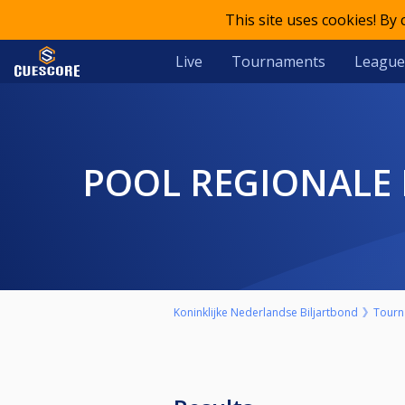
This site uses cookies! By
Live
Tournaments
League
POOL REGIONALE
Koninklijke Nederlandse Biljartbond
Tourn