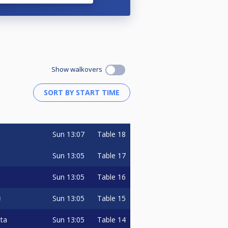
erin).
Show walkovers
Sun
13:07
Table 18
Sun
13:05
Table 17
Sun
13:05
Table 16
Sun
13:05
Table 15
Sun
13:05
Table 14
ata