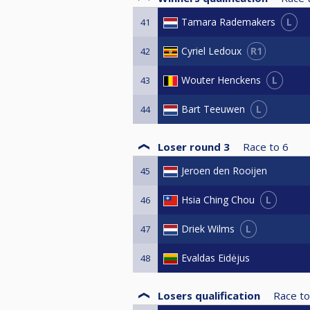
L
Tamara Rademakers
41
R1
Cyriel Ledoux
42
L
Wouter Henckens
43
L
Bart Teeuwen
44
Loser round 3
Race to
6
Jeroen den Rooijen
45
L
Hsia Ching Chou
46
L
Driek Wilms
47
Evaldas Eidėjus
48
Losers qualification
Race to