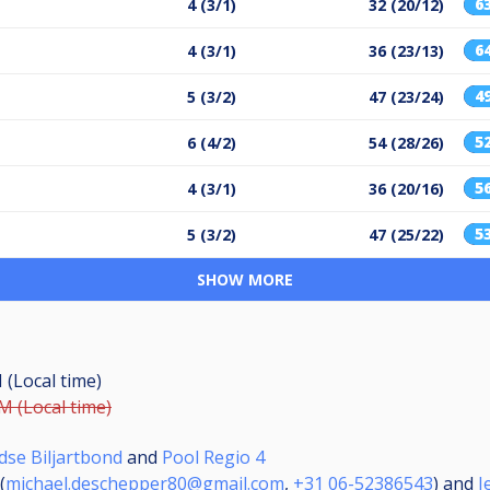
6
4 (3/1)
32 (20/12)
6
4 (3/1)
36 (23/13)
4
5 (3/2)
47 (23/24)
5
6 (4/2)
54 (28/26)
5
4 (3/1)
36 (20/16)
5
5 (3/2)
47 (25/22)
SHOW MORE
 (Local time)
M (Local time)
dse Biljartbond
and
Pool Regio 4
(
michael.deschepper80@gmail.com
,
+31 06-52386543
) and
J