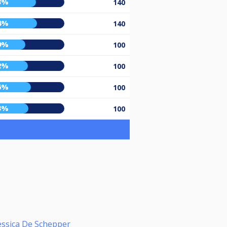
3%
140
4%
140
9%
100
2%
100
6%
100
3%
100
essica De Schepper