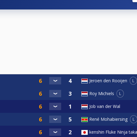
es en SKO-fase variëren (De wedstrijdleiding is bepalend hi
atste 16’:
L
Jeroen den Rooijen
artfinale’:
L
Roy Michiels
Job van der Wal
L
René Mohabiersing
kenshin Fluke Ninja tak