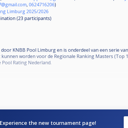
87@gmail.com
,
0624716206
)
ing Limburg 2025/2026
mination (23
participants
)
 door KNBB Pool Limburg en is onderdeel van een serie va
kunnen worden voor de Regionale Ranking Masters (Top 16)
 Pool Rating Nederland.
n
0% deelname = minimaal 3 deelnames
Experience the new tournament page!
schema worden volgens de standaarden van Cuescore bepaald