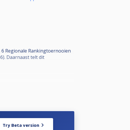
n 6 Regionale Rankingtoernooien
. Daarnaast telt dit
Try Beta version
. Afhankelijk van het aantal