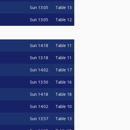
Sun
13:05
Table 13
/ 30% : Masters prijzenpot)
Sun
13:05
Table 12
clusief € 1,- administratiekosten
Sun
14:18
Table 11
Sun
13:18
Table 11
Sun
14:02
Table 17
ere leden of langer dan 10 jaar
 je lidmaatschap regelen? Check
Sun
13:50
Table 16
Sun
14:18
Table 18
Sun
14:02
Table 10
competitie-2)
Sun
13:57
Table 13
tant voor deelname.
aatschap) schrijf jezelf in in dit