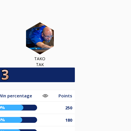
TAKO
TAK
Win percentage
Points
9%
250
6%
180