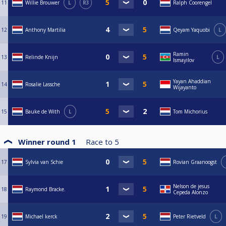
11
Willie Brouwer
L
R3
Ralph Coorengel
12
Anthony Martilia
Qeyam Yaquobi
L
Ramin
13
Relinde Knijn
L
Ismayilov
Yayan Ahaddian
14
Rosalie Lassche
Wijayanto
15
Bauke de With
L
Tom Michorius
Winner round 1
Race to
5
17
Sylvia van Schie
Rovian Graanoogst
Nelson de jesus
18
Raymond Bracke.
Cepeda Alonzo
19
Michael kerck
Peter Rietveld
L