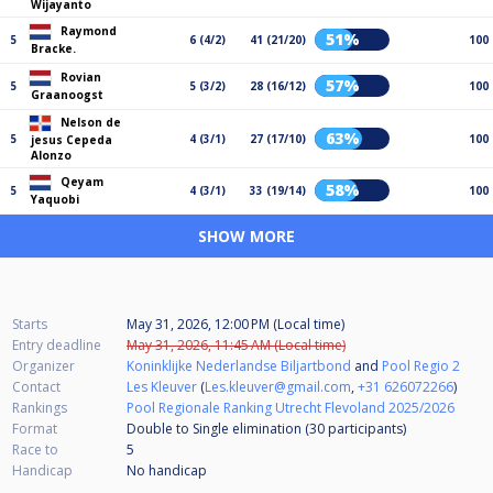
Wijayanto
Raymond
51%
5
6 (4/2)
41 (21/20)
100
Bracke.
Rovian
57%
5
5 (3/2)
28 (16/12)
100
Graanoogst
Nelson de
63%
5
4 (3/1)
27 (17/10)
100
jesus Cepeda
Alonzo
Qeyam
58%
5
4 (3/1)
33 (19/14)
100
Yaquobi
SHOW MORE
Starts
May 31, 2026, 12:00 PM (Local time)
Entry deadline
May 31, 2026, 11:45 AM (Local time)
Organizer
Koninklijke Nederlandse Biljartbond
and
Pool Regio 2
Contact
Les Kleuver
(
Les.kleuver@gmail.com
,
+31 626072266
)
Rankings
Pool Regionale Ranking Utrecht Flevoland 2025/2026
Format
Double to Single elimination (30
participants
)
Race to
5
Handicap
No handicap