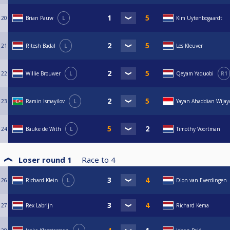
20
Brian Pauw
L
Kim Uytenbogaardt
21
Ritesh Badal
L
Les Kleuver
22
Willie Brouwer
L
Qeyam Yaquobi
R1
23
Ramin Ismayilov
L
Yayan Ahaddian Wijay
24
Bauke de With
L
Timothy Voortman
Loser round 1
Race to
4
26
Richard Klein
L
Dion van Everdingen
27
Rex Labrijn
Richard Kema