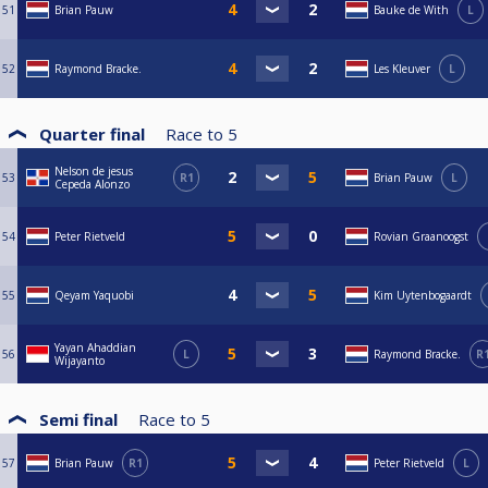
51
Brian Pauw
Bauke de With
L
52
Raymond Bracke.
Les Kleuver
L
Quarter final
Race to
5
Nelson de jesus
53
R1
Brian Pauw
L
Cepeda Alonzo
54
Peter Rietveld
Rovian Graanoogst
55
Qeyam Yaquobi
Kim Uytenbogaardt
Yayan Ahaddian
56
L
Raymond Bracke.
R
Wijayanto
Semi final
Race to
5
57
Brian Pauw
R1
Peter Rietveld
L