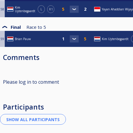
Kim
58
L
R1
Yayan Ahaddian Wijay
Uytenbogaardt
Final
Race to
5
59
Brian Pauw
Kim Uytenbogaardt
Comments
Please log in to comment
Participants