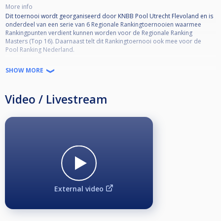
More info
Dit toernooi wordt georganiseerd door KNBB Pool Utrecht Flevoland en is
onderdeel van een serie van 6 Regionale Rankingtoernooien waarmee
Rankingpunten verdient kunnen worden voor de Regionale Ranking
Masters (Top 16). Daarnaast telt dit Rankingtoernooi ook mee voor de
Pool Ranking Nederland.
Toernooi informatie:
SHOW MORE
•KNBB lidmaatschap verplicht
•KNBB reglement van toepassing
Video / Livestream
•Open voor alle niveaus
•Deelname is niet Regio-gebonden
•Kwalificatie Masters (Top 16) 50% deelname = minimaal 3 deelnames
•Format = DKO to SKO*
*De wedstrijden in de Single-KO schema worden volgens de standaarden
van Cuescore bepaald. Afhankelijk van het aantal inschrijvingen kunnen de
racelengtes en SKO-fase variëren (De wedstrijdleiding is bepalend hierin).
Voorbeeld Seeding SKO schema ‘Laatste 16’:
winnaar WQ1 vs winnaar LQ5
External video
winnaar WQ2 vs winnaar LQ6
winnaar WQ3 vs winnaar LQ7
winnaar WQ4 vs winnaar LQ8
winnaar WQ5 vs winnaar LQ1