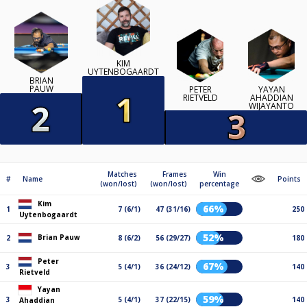
KIM
UYTENBOGAARDT
BRIAN
PAUW
PETER
YAYAN
RIETVELD
AHADDIAN
WIJAYANTO
Matches
Frames
Win
#
Name
Points
(won/lost)
(won/lost)
percentage
Kim
66%
1
7 (6/1)
47 (31/16)
250
Uytenbogaardt
52%
Brian Pauw
2
8 (6/2)
56 (29/27)
180
Peter
67%
3
5 (4/1)
36 (24/12)
140
Rietveld
Yayan
59%
3
5 (4/1)
37 (22/15)
140
Ahaddian