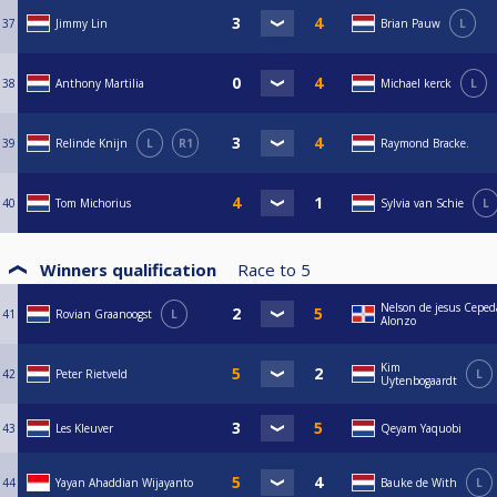
37
Jimmy Lin
Brian Pauw
L
38
Anthony Martilia
Michael kerck
L
39
Relinde Knijn
L
R1
Raymond Bracke.
40
Tom Michorius
Sylvia van Schie
L
Winners qualification
Race to
5
Nelson de jesus Ceped
41
Rovian Graanoogst
L
Alonzo
Kim
42
Peter Rietveld
L
Uytenbogaardt
43
Les Kleuver
Qeyam Yaquobi
44
Yayan Ahaddian Wijayanto
Bauke de With
L