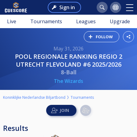
Sign in
Live
Tournaments
Leagues
Upgrade
FOLLOW
May 31, 2026
POOL REGIONALE RANKING REGIO 2
UTRECHT FLEVOLAND #6 2025/2026
8-Ball
The Wizards
Koninklijke Nederlandse Biljartbond
Tournaments
Results