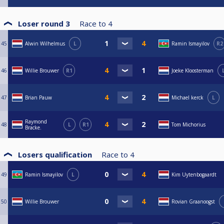
Loser round 3
Race to
4
45
Alwin Wilhelmus
L
Ramin Ismayilov
R2
46
Willie Brouwer
R1
Joeke Kloosterman
47
Brian Pauw
Michael kerck
L
Raymond
48
L
R1
Tom Michorius
Bracke.
Losers qualification
Race to
4
49
Ramin Ismayilov
L
Kim Uytenbogaardt
50
Willie Brouwer
Rovian Graanoogst