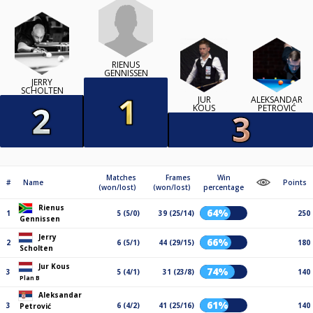
RIENUS
GENNISSEN
JERRY
SCHOLTEN
JUR
ALEKSANDAR
KOUS
PETROVIĆ
Matches
Frames
Win
#
Name
Points
(won/lost)
(won/lost)
percentage
Rienus
64%
1
5 (5/0)
39 (25/14)
250
Gennissen
Jerry
66%
2
6 (5/1)
44 (29/15)
180
Scholten
Jur Kous
74%
3
5 (4/1)
31 (23/8)
140
Plan B
Aleksandar
61%
3
6 (4/2)
41 (25/16)
140
Petrović