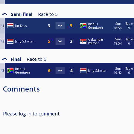
Semi final
Race to
5
Sun
Table
Rienus
41
Jur Kous
Gennissen
18:54
9
Sun
Table
Aleksandar
42
Jerry Scholten
Petrović
18:54
6
Final
Race to
6
Sun
Table
Rienus
43
Jerry Scholten
Gennissen
19:42
6
Comments
Please log in to comment