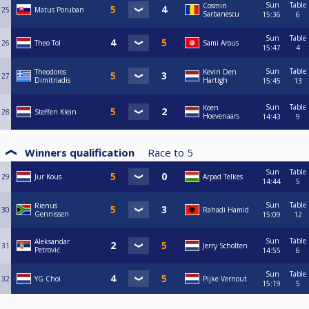
Sun
Table
Cosmin
25
Matus Poruban
Sarbanescu
15:36
6
Sun
Table
26
Theo Tol
Sami Arous
15:47
4
Sun
Table
Theodoros
Kevin Den
27
Dimitriadis
Hartigh
15:45
13
Sun
Table
Koen
28
Steffen Klein
Hoevenaars
14:43
9
Winners qualification
Race to
5
Sun
Table
29
Jur Kous
Arpad Telkes
14:44
5
Sun
Table
Rienus
30
Rahadi Hamid
Gennissen
15:09
12
Sun
Table
Aleksandar
31
Jerry Scholten
Petrović
14:55
6
Sun
Table
32
YG Choi
Pijke Vernout
15:19
5