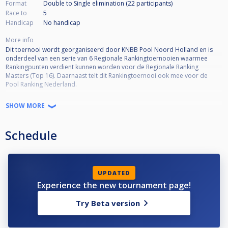
Format
Double to Single elimination (22
participants
)
Race to
5
Handicap
No handicap
More info
Dit toernooi wordt georganiseerd door KNBB Pool Noord Holland en is
onderdeel van een serie van 6 Regionale Rankingtoernooien waarmee
Rankingpunten verdient kunnen worden voor de Regionale Ranking
Masters (Top 16). Daarnaast telt dit Rankingtoernooi ook mee voor de
Pool Ranking Nederland.
Toernooi informatie:
SHOW MORE
•KNBB lidmaatschap verplicht
•KNBB reglement van toepassing
Schedule
•Open voor alle niveaus
•Deelname is niet Regio-gebonden
•Kwalificatie Masters (Top 16) 50% deelname = minimaal 3 deelnames
•Format = DKO to SKO*
*De wedstrijden in de Single-KO schema worden volgens de standaarden
UPDATED
van Cuescore bepaald. Afhankelijk van het aantal inschrijvingen kunnen de
Experience the new tournament page!
racelengtes en SKO-fase variëren (De wedstrijdleiding is bepalend hierin).
Try Beta version
Voorbeeld Seeding SKO schema ‘Laatste 16’:
winnaar WQ1 vs winnaar LQ5