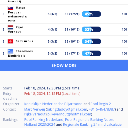
Boven 't IJ
Matus
Poruban
45%
5
5 (3/2)
38 (17/21)
100
Mokum Pool &
Darts
Pijke
52%
5
4 (3/1)
31 (16/15)
100
Vernout
54%
Sami Arous
5
5 (3/2)
35 (19/16)
100
Theodoros
47%
5
5 (3/2)
36 (17/19)
100
Dimitriadis
SHOW MORE
Starts
Feb 18, 2024, 12:30 PM (Local time)
Entry
Feb 18, 2024, 12:15 PM (Local time)
deadline
Organizer
Koninklijke Nederlandse Biljartbond
and
Pool Regio 2
Contact
Marc Verweij
(
bikingdaddy@gmail.com
,
+31 6-46478387
) and
Pijke Vernout
(
pijkevernout@hotmail.com
)
Rankings
Pool Ranking Nederland
,
Pool Regionale Ranking Noord
Holland 2023/2024
and
Regionale Ranking 24 mnd calculatie