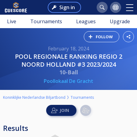
Sign in
Live
Tournaments
Leagues
Upgrade
FOLLOW
February 18, 2024
POOL REGIONALE RANKING REGIO 2
NOORD HOLLAND #3 2023/2024
10-Ball
Poollokaal De Gracht
Koninklijke Nederlandse Biljartbond
Tournaments
Results