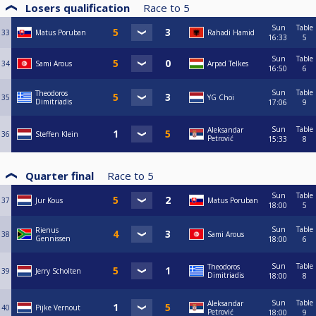
Losers qualification
Race to
5
Sun
Table
33
Matus Poruban
Rahadi Hamid
16:33
5
Sun
Table
34
Sami Arous
Arpad Telkes
16:50
6
Sun
Table
Theodoros
35
YG Choi
Dimitriadis
17:06
9
Sun
Table
Aleksandar
36
Steffen Klein
Petrović
15:33
8
Quarter final
Race to
5
Sun
Table
37
Jur Kous
Matus Poruban
18:00
5
Sun
Table
Rienus
38
Sami Arous
Gennissen
18:00
6
Sun
Table
Theodoros
39
Jerry Scholten
Dimitriadis
18:00
8
Sun
Table
Aleksandar
40
Pijke Vernout
Petrović
18:00
9