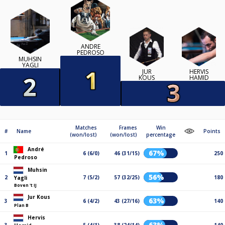
ANDRÉ
PEDROSO
MUHSIN
YAGLI
JUR
HERVIS
KOUS
HAMID
Matches
Frames
Win
#
Name
Points
(won/lost)
(won/lost)
percentage
André
67%
1
6 (6/0)
46 (31/15)
250
Pedroso
Muhsin
56%
2
7 (5/2)
57 (32/25)
180
Yagli
Boven 't IJ
Jur Kous
63%
3
6 (4/2)
43 (27/16)
140
Plan B
Hervis
63%