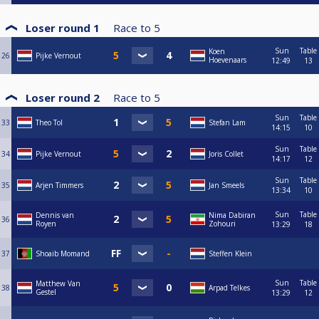
Loser round 1
Race to
5
Sun
Table
Koen
26
Pijke Vernout
Hoevenaars
12:49
13
Loser round 2
Race to
5
Sun
Table
33
Theo Tol
Stefan Lam
14:15
10
Sun
Table
34
Pijke Vernout
Joris Collet
14:17
12
Sun
Table
35
Arjen Timmers
Jan Smeels
13:34
10
Sun
Table
Dennis van
Nima Dabiran
36
Royen
Zohouri
13:29
18
37
Shoaib Momand
Steffen Klein
Sun
Table
Matthew Van
38
Arpad Telkes
Gestel
13:29
12