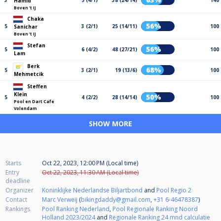
3
5 (4/1)
38 (24/14)
140
Hamid
Boven 't IJ
Chaka
56%
5
3 (2/1)
25 (14/11)
100
Sanichar
Boven 't IJ
Stefan
56%
5
6 (4/2)
48 (27/21)
100
Lam
Berk
68%
5
3 (2/1)
19 (13/6)
100
Mehmetcik
Steffen
Klein
50%
5
4 (2/2)
28 (14/14)
100
Pool en Dart Cafe
Volendam
SHOW MORE
Starts
Oct 22, 2023, 12:00 PM (Local time)
Entry
Oct 22, 2023, 11:30 AM (Local time)
deadline
Organizer
Koninklijke Nederlandse Biljartbond
and
Pool Regio 2
Contact
Marc Verweij
(
bikingdaddy@gmail.com
,
+31 6-46478387
)
Rankings
Pool Ranking Nederland
,
Pool Regionale Ranking Noord
Holland 2023/2024
and
Regionale Ranking 24 mnd calculatie