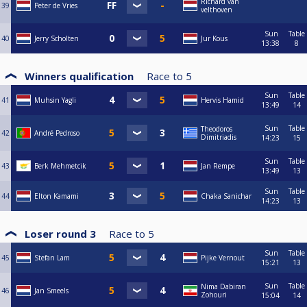
Richard van
39
Peter de Vries
velthoven
Sun
Table
40
Jerry Scholten
Jur Kous
13:38
8
Winners qualification
Race to
5
Sun
Table
41
Muhsin Yagli
Hervis Hamid
13:49
14
Sun
Table
Theodoros
42
André Pedroso
Dimitriadis
14:23
15
Sun
Table
43
Berk Mehmetcik
Jan Rempe
13:49
13
Sun
Table
44
Elton Kamami
Chaka Sanichar
14:23
13
Loser round 3
Race to
5
Sun
Table
45
Stefan Lam
Pijke Vernout
15:21
13
Sun
Table
Nima Dabiran
46
Jan Smeels
Zohouri
15:04
14