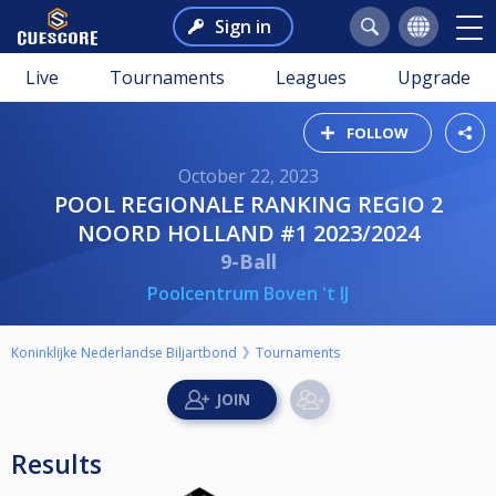
Sign in
Live
Tournaments
Leagues
Upgrade
FOLLOW
October 22, 2023
POOL REGIONALE RANKING REGIO 2
NOORD HOLLAND #1 2023/2024
9-Ball
Poolcentrum Boven 't IJ
Koninklijke Nederlandse Biljartbond
Tournaments
Results