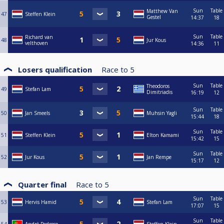
Sun
Table
Matthew Van
47
Steffen Klein
Gestel
14:37
18
Sun
Table
Richard van
48
Jur Kous
velthoven
14:36
11
Losers qualification
Race to
5
Sun
Table
Theodoros
49
Stefan Lam
Dimitriadis
16:19
12
Sun
Table
50
Jan Smeels
Muhsin Yagli
15:44
18
Sun
Table
51
Steffen Klein
Elton Kamami
15:42
15
Sun
Table
52
Jur Kous
Jan Rempe
15:17
12
Quarter final
Race to
5
Sun
Table
53
Hervis Hamid
Stefan Lam
17:07
15
Sun
Table