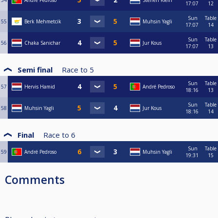
54
André Pedroso
Steffen Klein
17:07
12
Sun
Table
55
Berk Mehmetcik
Muhsin Yagli
17:07
14
Sun
Table
56
Chaka Sanichar
Jur Kous
17:07
13
Semi final
Race to
5
Sun
Table
57
Hervis Hamid
André Pedroso
18:16
13
Sun
Table
58
Muhsin Yagli
Jur Kous
18:16
14
Final
Race to
6
Sun
Table
59
André Pedroso
Muhsin Yagli
19:31
15
Comments