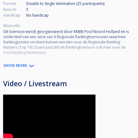
Format
Double to Single elimination (25
participants
)
Race to
5
Handicap
No handicap
More info
Dit toernooi wordt georganiseerd door KNBB Pool Noord Holland en is
onderdeel van een serie van 6 Regionale Rankingtoernooien waarmee
Rankingpunten verdient kunnen worden voor de Regionale Ranking
Masters (Top 16). Daarnaast telt dit Rankingtoernooi ook mee voor de
Pool Ranking Nederland.
Toernooi informatie:
SHOW MORE
•KNBB lidmaatschap verplicht
•KNBB reglement van toepassing
Video / Livestream
•Open voor alle niveaus
•Deelname is niet Regio-gebonden
•Kwalificatie Masters (Top 16) 50% deelname = minimaal 3 deelnames
•Format = DKO to SKO*
*De wedstrijden in de Single-KO schema worden volgens de standaarden
van Cuescore bepaald. Afhankelijk van het aantal inschrijvingen kunnen de
racelengtes en SKO-fase variëren (De wedstrijdleiding is bepalend hierin).
Voorbeeld Seeding SKO schema ‘Laatste 16’:
winnaar WQ1 vs winnaar LQ5