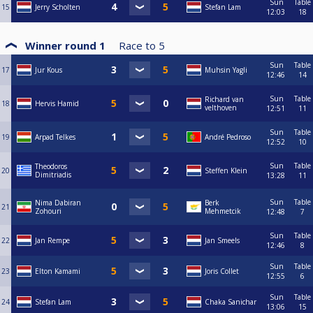
Sun
Table
15
Jerry Scholten
Stefan Lam
https://www.poolbiljarten.nl/prestatiesport/teamcompetitie-2
12:03
18
Winner round 1
Race to
5
Sun
Table
17
Jur Kous
Muhsin Yagli
12:46
14
Sun
Table
Richard van
18
Hervis Hamid
velthoven
12:51
11
Sun
Table
19
Arpad Telkes
André Pedroso
12:52
10
Sun
Table
Theodoros
20
Steffen Klein
Dimitriadis
13:28
11
Sun
Table
Nima Dabiran
Berk
21
Zohouri
Mehmetcik
12:48
7
Sun
Table
22
Jan Rempe
Jan Smeels
12:46
8
Sun
Table
23
Elton Kamami
Joris Collet
12:55
6
Sun
Table
24
Stefan Lam
Chaka Sanichar
13:06
15