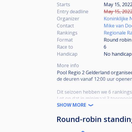
Starts
May 15, 2022
Entry deadline
May 15, 2022
Organizer
Koninklijke 
Contact
Mike van Do
Rankings
Regionale R
Format
Round robin
Race to
6
Handicap
No handicap
More info
Pool Regio 2 Gelderland organisee
de deuren vanaf 12:00 uur openen,
Dit seizoen hebben we 6 rankings
Let op dat je minimaal 3 toerno
SHOW MORE
Het algemene klassement is binnenk
Round-robin standin
Inschrijving is € 10,- per speler.