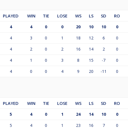
PLAYED
WIN
TIE
LOSE
WS
LS
SD
RO
4
4
0
0
20
10
10
0
4
3
0
1
18
12
6
0
4
2
0
2
16
14
2
0
4
1
0
3
8
15
-7
0
4
0
0
4
9
20
-11
0
PLAYED
WIN
TIE
LOSE
WS
LS
SD
RO
5
4
0
1
24
14
10
0
5
4
0
1
23
16
7
0