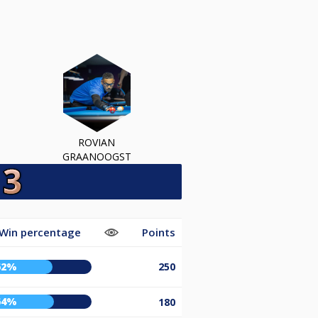
ROVIAN
GRAANOOGST
Win percentage
Points
62%
250
64%
180