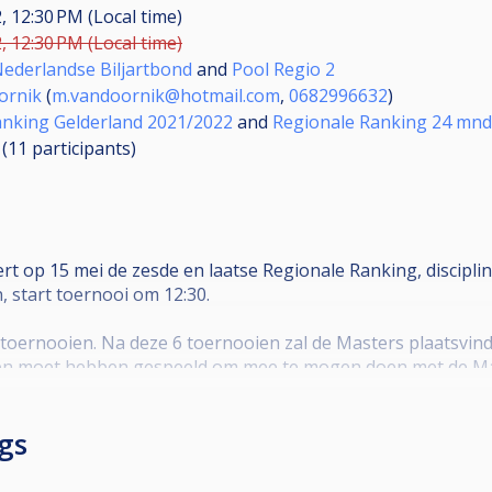
, 12:30 PM (Local time)
, 12:30 PM (Local time)
Nederlandse Biljartbond
and
Pool Regio 2
ornik
(
m.vandoornik@hotmail.com
,
0682996632
)
anking Gelderland 2021/2022
and
Regionale Ranking 24 mnd 
 (11
participants
)
rt op 15 mei de zesde en laatse Regionale Ranking, disciplin
 start toernooi om 12:30.
toernooien. Na deze 6 toernooien zal de Masters plaatsvind
oien moet hebben gespeeld om mee te mogen doen met de Ma
ort hier te vinden: ...
gs
 Hiervan gaat 30% naar het Masters-toernooi en 70% naar het 