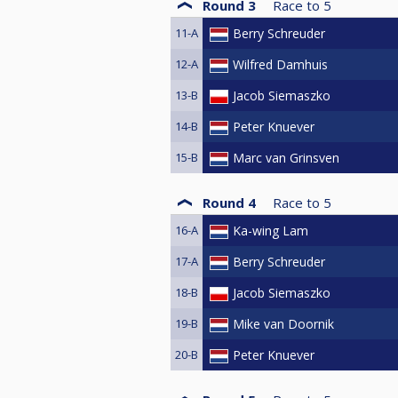
Round 3
Race to
5
11-A
Berry Schreuder
12-A
Wilfred Damhuis
13-B
Jacob Siemaszko
14-B
Peter Knuever
15-B
Marc van Grinsven
Round 4
Race to
5
16-A
Ka-wing Lam
17-A
Berry Schreuder
18-B
Jacob Siemaszko
19-B
Mike van Doornik
20-B
Peter Knuever