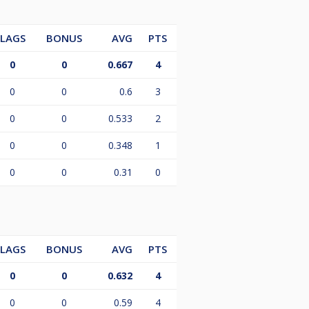
LAGS
BONUS
AVG
PTS
0
0
0.667
4
0
0
0.6
3
0
0
0.533
2
0
0
0.348
1
0
0
0.31
0
LAGS
BONUS
AVG
PTS
0
0
0.632
4
0
0
0.59
4