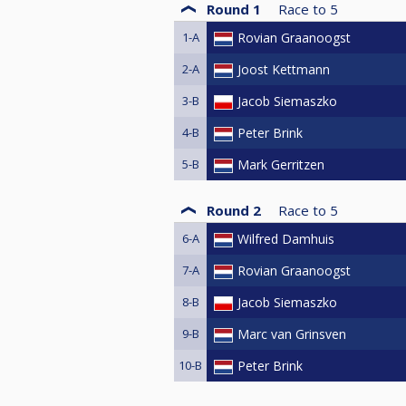
Round 1
Race to
5
1-A
Rovian Graanoogst
2-A
Joost Kettmann
3-B
Jacob Siemaszko
4-B
Peter Brink
5-B
Mark Gerritzen
Round 2
Race to
5
6-A
Wilfred Damhuis
7-A
Rovian Graanoogst
8-B
Jacob Siemaszko
9-B
Marc van Grinsven
10-B
Peter Brink