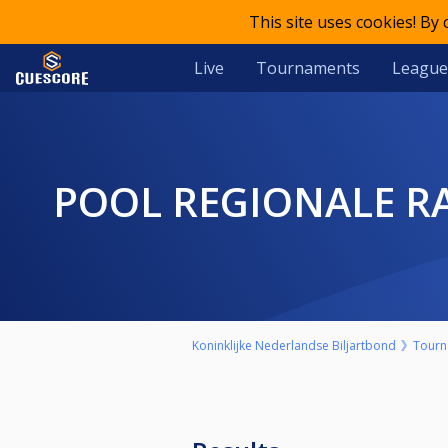
This site uses cookies! By
Live
Tournaments
League
POOL REGIONALE R
Koninklijke Nederlandse Biljartbond
Tourn