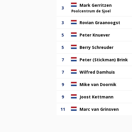
Mark Gerritzen
3
Poolcentrum de Sjoel
3
Rovian Graanoogst
5
Peter Knuever
5
Berry Schreuder
7
Peter (Stickman) Brink
7
Wilfred Damhuis
9
Mike van Doornik
9
Joost Kettmann
11
Marc van Grinsven