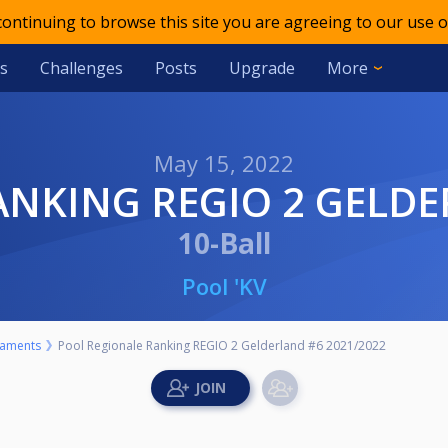
 continuing to browse this site you are agreeing to our use o
s
Challenges
Posts
Upgrade
More
May 15, 2022
ANKING REGIO 2 GELDE
10-Ball
Pool 'KV
aments
Pool Regionale Ranking REGIO 2 Gelderland #6 2021/2022