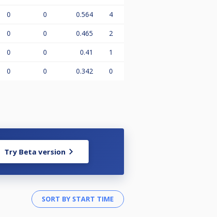
0
0
0.564
4
0
0
0.465
2
0
0
0.41
1
0
0
0.342
0
Try Beta version