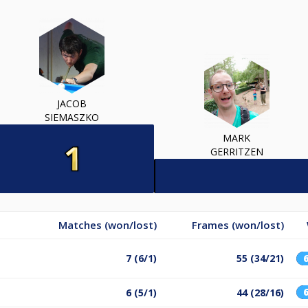
JACOB
SIEMASZKO
MARK
GERRITZEN
Matches (won/lost)
Frames (won/lost)
7 (6/1)
55 (34/21)
6 (5/1)
44 (28/16)