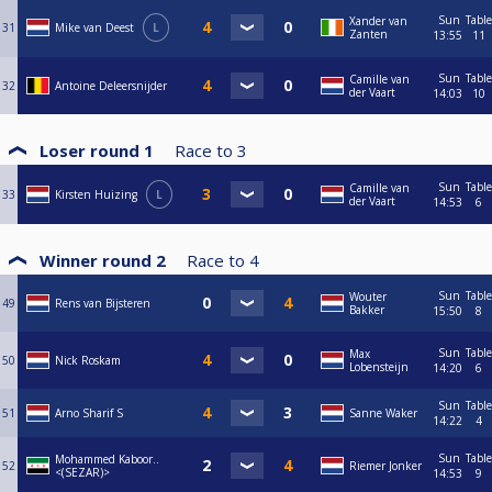
Sun
Table
Xander van
31
Mike van Deest
L
Zanten
13:55
11
Sun
Table
Camille van
32
Antoine Deleersnijder
der Vaart
14:03
10
Loser round 1
Race to
3
Sun
Table
Camille van
33
Kirsten Huizing
L
der Vaart
14:53
6
Winner round 2
Race to
4
Sun
Table
Wouter
49
Rens van Bijsteren
Bakker
15:50
8
Sun
Table
Max
50
Nick Roskam
Lobensteijn
14:20
6
Sun
Table
51
Arno Sharif S
Sanne Waker
14:22
4
Sun
Table
Mohammed Kaboor..
52
Riemer Jonker
<(SEZAR)>
14:53
9