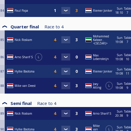
Sun
Table
84
Paul Papa
Riemer Jonker
18:10
7
Quarter final
Race to
4
Mohammed
Sun
Table
85
Nick Roskam
Kaboor..
19:08
7
<(SEZAR)>
Sun
Table
Max
86
Arno Sharif S
L
Lobensteijn
19:08
10
Sun
Table
87
Hylke Bootsma
Riemer Jonker
19:08
11
Sun
Table
Joey
88
Mike van Deest
L
Alting
19:08
9
Semi final
Race to
4
Sun
Table
89
Nick Roskam
Arno Sharif S
20:38
9
Mike
Sun
Table
90
Hylke Bootsma
van
L