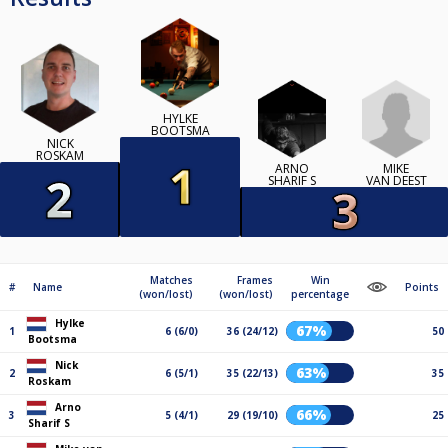
HYLKE
BOOTSMA
NICK
ROSKAM
MIKE
ARNO
VAN DEEST
SHARIF S
Matches
Frames
Win
#
Name
Points
(won/lost)
(won/lost)
percentage
Hylke
67%
1
6 (6/0)
36 (24/12)
50
Bootsma
Nick
63%
2
6 (5/1)
35 (22/13)
35
Roskam
Arno
66%
3
5 (4/1)
29 (19/10)
25
Sharif S