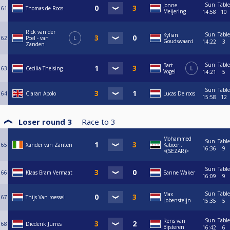
Sun
Table
Jonne
61
Thomas de Roos
Meijering
14:58
10
Rick van der
Sun
Table
Kylian
62
Poel - van
L
Goudswaаrԁ
14:22
3
Zanden
Sun
Table
Bart
63
Cecilia Theising
L
Vogel
14:21
5
Sun
Table
64
Ciaran Apolo
Lucas De roos
15:58
12
Loser round 3
Race to
3
Mohammed
Sun
Table
65
Xander van Zanten
Kaboor..
16:36
9
<(SEZAR)>
Sun
Table
66
Klaas Bram Vermaat
Sanne Waker
16:09
9
Sun
Table
Max
67
Thijs Van roessel
Lobensteijn
15:35
5
Sun
Table
Rens van
68
Diederik Jurres
Bijsteren
16:42
6