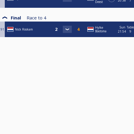
20:38
7
Deest
Final
Race to
4
Sun
Table
Hylke
91
Nick Roskam
Bootsma
21:54
9