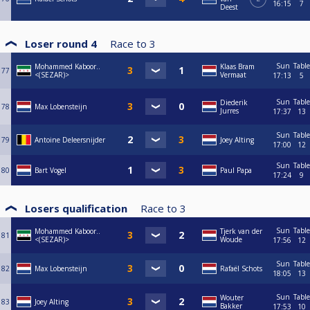
16:15
7
Deest
Loser round 4
Race to
3
Sun
Table
Mohammed Kaboor..
Klaas Bram
77
<(SEZAR)>
Vermaat
17:13
5
Sun
Table
Diederik
78
Max Lobensteijn
Jurres
17:37
13
Sun
Table
79
Antoine Deleersnijder
Joey Alting
17:00
12
Sun
Table
80
Bart Vogel
Paul Papa
17:24
9
Losers qualification
Race to
3
Sun
Table
Mohammed Kaboor..
Tjerk van der
81
<(SEZAR)>
Woude
17:56
12
Sun
Table
82
Max Lobensteijn
Rafaël Schots
18:05
13
Sun
Table
Wouter
83
Joey Alting
Bakker
17:53
10