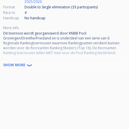
2025/2026
Format
Double to Single elimination (33
participants
)
Race to
4
Handicap
No handicap
More info
Dit toernooi wordt georganiseerd door KNBB Pool
Groningen/Drenthe/Friesland en is onderdeel van een serie van 6
Regionale Rankingtoernooien waarmee Rankingpunten verdient kunnen
worden voor de Recreanten Ranking Masters (Top 16). De Recreanten
Ranking toernooien tellen NIET mee voor de Pool Ranking Nederland.
Toernooi informatie:
SHOW MORE
•KNBB lidmaatschap vereist (minimaal
•KNBB ranking reglement van toepassing (zie
https://helpdeskpool.knbb.nl/support/solutions/articles/1000281769-reglement-recreanten-ranking-rijnmond-
).
•Deelname restrictie van toepassing (zie reglement)
•Deelname is niet Regio-gebonden
•Maximaal 36 spelers (vol=vol!)
•Aanmelden via Cuescore (betalen op locatie)
•Kwalificatie Masters (Top 16) 50% deelname = minimaal 3 deelnames
•Format = Poule to SKO*, vanaf 24 deelnemers DKO to SKO
*De wedstrijden in de Single-KO schema worden volgens de standaarden
van Cuescore bepaald. Afhankelijk van het aantal inschrijvingen kunnen de