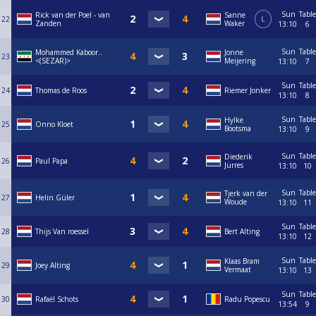
Sun
Table
Rick van der Poel - van
Sanne
22
L
Zanden
Waker
13:10
6
Sun
Table
Mohammed Kaboor..
Jonne
23
<(SEZAR)>
Meijering
13:10
7
Sun
Table
24
Thomas de Roos
Riemer Jonker
13:10
8
Sun
Table
Hylke
25
Onno Kloet
Bootsma
13:10
9
Sun
Table
Diederik
26
Paul Papa
Jurres
13:10
10
Sun
Table
Tjerk van der
27
Helin Güler
Woude
13:10
11
Sun
Table
28
Thijs Van roessel
Bert Alting
13:10
12
Sun
Table
Klaas Bram
29
Joey Alting
Vermaat
13:10
13
Sun
Table
30
Rafaël Schots
Radu Popescu
13:54
9