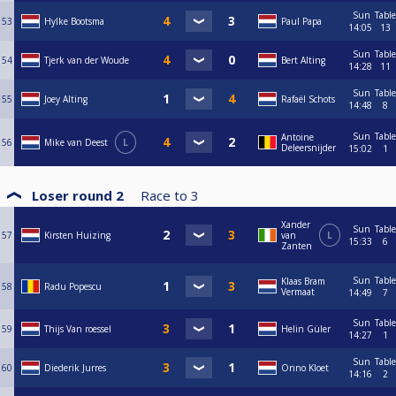
Sun
Table
53
Hylke Bootsma
Paul Papa
14:05
13
Sun
Table
54
Tjerk van der Woude
Bert Alting
14:28
11
Sun
Table
55
Joey Alting
Rafaël Schots
14:48
8
Sun
Table
Antoine
56
Mike van Deest
L
Deleersnijder
15:02
1
Loser round 2
Race to
3
Xander
Sun
Table
57
Kirsten Huizing
van
L
15:33
6
Zanten
Sun
Table
Klaas Bram
58
Radu Popescu
Vermaat
14:49
7
Sun
Table
59
Thijs Van roessel
Helin Güler
14:27
1
Sun
Table
60
Diederik Jurres
Onno Kloet
14:16
2