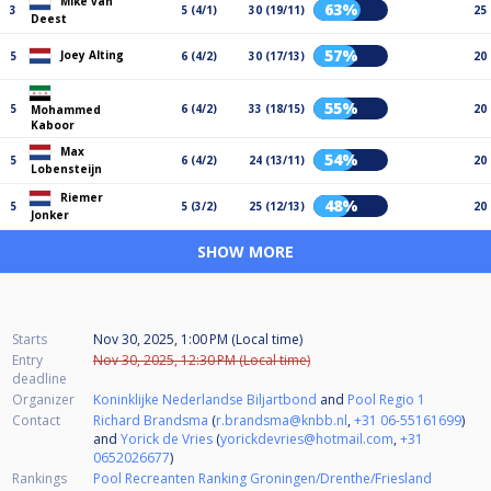
Mike van
63%
3
5 (4/1)
30 (19/11)
25
Deest
57%
Joey Alting
5
6 (4/2)
30 (17/13)
20
55%
5
6 (4/2)
33 (18/15)
20
Mohammed
Kaboor
Max
54%
5
6 (4/2)
24 (13/11)
20
Lobensteijn
Riemer
48%
5
5 (3/2)
25 (12/13)
20
Jonker
SHOW MORE
Starts
Nov 30, 2025, 1:00 PM (Local time)
Entry
Nov 30, 2025, 12:30 PM (Local time)
deadline
Organizer
Koninklijke Nederlandse Biljartbond
and
Pool Regio 1
Contact
Richard Brandsma
(
r.brandsma@knbb.nl
,
+31 06-55161699
)
and
Yorick de Vries
(
yorickdevries@hotmail.com
,
+31
0652026677
)
Rankings
Pool Recreanten Ranking Groningen/Drenthe/Friesland