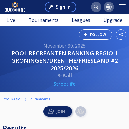
Sign in
Live
Tournaments
Leagues
Upgrade
FOLLOW
November 30, 2025
POOL RECREANTEN RANKING REGIO 1
GRONINGEN/DRENTHE/FRIESLAND #2
2025/2026
8-Ball
Streetlife
Pool Regio 1
Tournaments
Results