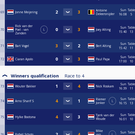
Sun
Table
Antoine
69
Jonne Meijering
Deleersnijder
16:08
5
Rick van der
Sun
Table
70
Poel - van
L
Joey Alting
15:40
13
Zanden
Sun
Table
71
Bart Vogel
Bert Alting
15:42
11
Sun
Table
72
Ciaran Apolo
Paul Papa
17:00
10
Winners qualification
Race to
4
Sun
Table
73
Wouter Bakker
Nick Roskam
16:39
11
Sun
Table
Riemer
74
Arno Sharif S
L
Jonker
16:15
13
Sun
Table
Tjerk van der
75
Hylke Bootsma
Woude
16:01
10
Mike
Sun
Table
76
Rafaël Schots
van
L