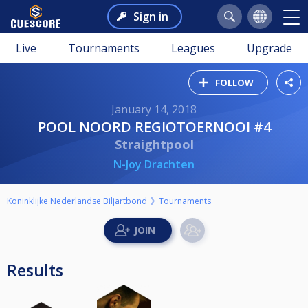
Sign in
Live
Tournaments
Leagues
Upgrade
FOLLOW
January 14, 2018
POOL NOORD REGIOTOERNOOI #4
Straightpool
N-Joy Drachten
Koninklijke Nederlandse Biljartbond
Tournaments
Results