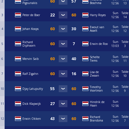
2
Pigounakis
Boschma
12:56
13
Sun
Table
3
Peter de Boer
Harry Royes
12:56
14
Sun
Table
Ewout van
4
Johan Koops
Asselt
12:56
12
Sun
Table
Richard
5
Erwin de Roo
Diphoorn
13:03
3
Sun
Table
Schelte
6
Mervin Saib
Tiems
12:56
11
Sun
Table
Lisa de
7
Ralf Zigahn
Zwaan
12:56
10
Sun
Table
Timothy
10
Djay Latuputty
Voortman
12:56
9
Sun
Hindrik de
11
Dick Klapwijk
Haan
12:56
Sun
Table
Richard
12
Erwin Okken
Brandsma
12:56
7