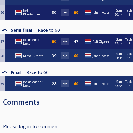
Sun
Table
Joeke
56
Johan Koops
Kloosterman
20:14
13
Semi final
Race to
60
Sun
Table
Johan van der
57
Ralf Zigahn
Leest
22:14
13
Sun
Table
58
Michel Drenth
Johan Koops
21:44
14
Final
Race to
60
Sun
Table
Johan van der
59
Johan Koops
Leest
23:35
14
Comments
Please log in to comment