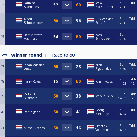
Sun
Table
Laurens
Joeke
13
Steernberg
Kloosterman
12:56
6
Sun
Table
Albert
Erik van der
14
Schrotenboer
Schaaf
12:56
5
Sun
Bart Mistrate
Koos
15
Haarhuis
Schreuder
12:56
Winner round 1
Race to
60
Sun
Table
Johan van der
Nick
17
Leest
Pigounakis
14:40
4
Sun
Table
18
Harry Royes
Johan Koops
14:32
12
Sun
Table
Richard
19
Mervin Saib
Diphoorn
14:33
7
Sun
Table
Georg
20
Ralf Zigahn
Stettinger
14:34
9
Sun
Table
Timothy
21
Michel Drenth
Voortman
14:33
11