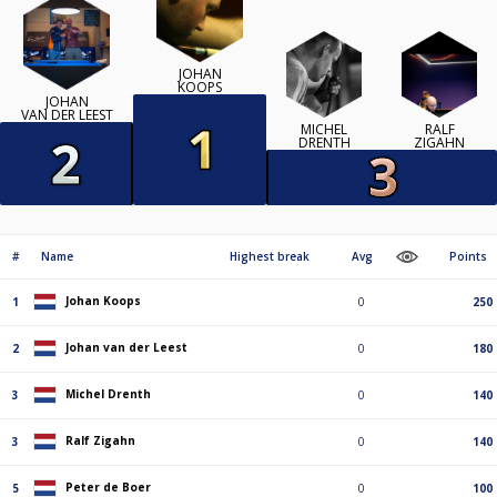
JOHAN
KOOPS
JOHAN
VAN DER LEEST
MICHEL
RALF
DRENTH
ZIGAHN
#
Name
Highest break
Avg
Points
Johan Koops
1
0
250
Johan van der Leest
2
0
180
Michel Drenth
3
0
140
Ralf Zigahn
3
0
140
Peter de Boer
5
0
100