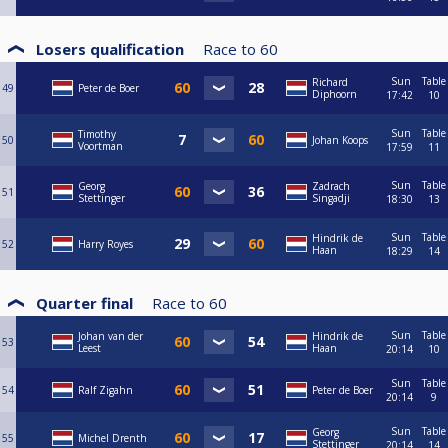
Losers qualification
Race to
60
Sun
Table
Richard
49
Peter de Boer
Diphoorn
17:42
10
Sun
Table
Timothy
50
Johan Koops
Voortman
17:59
11
Sun
Table
Georg
Zadrach
51
Stettinger
Singadji
18:30
13
Sun
Table
Hindrik de
52
Harry Royes
Haan
18:29
14
Quarter final
Race to
60
Sun
Table
Johan van der
Hindrik de
53
Leest
Haan
20:14
10
Sun
Table
54
Ralf Zigahn
Peter de Boer
20:14
9
Sun
Table
Georg
55
Michel Drenth
Stettinger
20:14
14