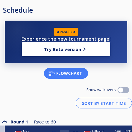
Schedule
UPDATED
Experience the new tournament page!
Try Beta version
FLOWCHART
Show walkovers
Round 1
Race to
60
Sun
Table
Nick
Hilbrand