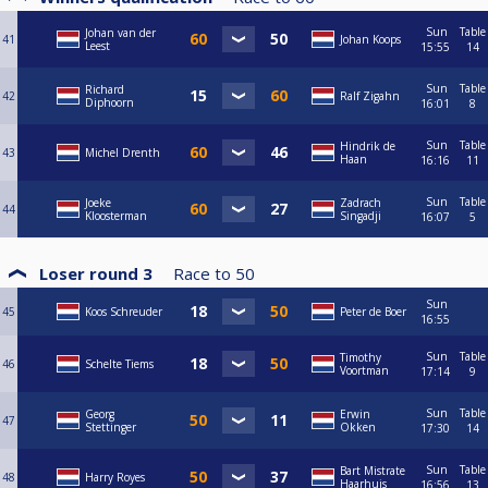
Sun
Table
Johan van der
41
Johan Koops
Leest
15:55
14
Sun
Table
Richard
42
Ralf Zigahn
Diphoorn
16:01
8
Sun
Table
Hindrik de
43
Michel Drenth
Haan
16:16
11
Sun
Table
Joeke
Zadrach
44
Kloosterman
Singadji
16:07
5
Loser round 3
Race to
50
Sun
45
Koos Schreuder
Peter de Boer
16:55
Sun
Table
Timothy
46
Schelte Tiems
Voortman
17:14
9
Sun
Table
Georg
Erwin
47
Stettinger
Okken
17:30
14
Sun
Table
Bart Mistrate
48
Harry Royes
Haarhuis
16:56
13