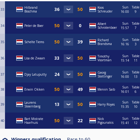
Sun
Table
Hilbrand
Koos
33
Boschma
Schreuder
16:00
9
Sun
Table
Albert
34
Peter de Boer
Schrotenboer
15:57
7
Sun
Table
Richard
35
Schelte Tiems
Brandsma
16:16
3
Sun
Table
Timothy
36
Lisa de Zwaan
Voortman
15:14
11
Sun
Table
Georg
37
Djay Latuputty
Stettinger
16:00
13
Sun
Table
38
Erwin Okken
Mervin Saib
16:01
6
Sun
Table
Laurens
39
Harry Royes
Steernberg
15:35
10
Sun
Table
Bart Mistrate
Nick
40
Haarhuis
Pigounakis
15:41
12
Winners qualification
Race to
60