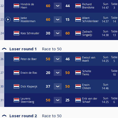
Sun
Table
Hindrik de
Richard
22
Haan
Brandsma
14:47
3
Sun
Table
Joeke
Albert
23
Kloosterman
Schrotenboer
14:37
14
Sun
Table
Zadrach
24
Koos Schreuder
Singadji
14:38
13
Loser round 1
Race to
50
Sun
Table
Ewout van
26
Peter de Boer
Asselt
14:25
5
Table
Schelte
27
Erwin de Roo
Tiems
10
Sun
Erwin
30
Dick Klapwijk
Okken
14:46
Sun
Table
Laurens
Erik van der
31
Steernberg
Schaaf
14:25
6
Loser round 2
Race to
50