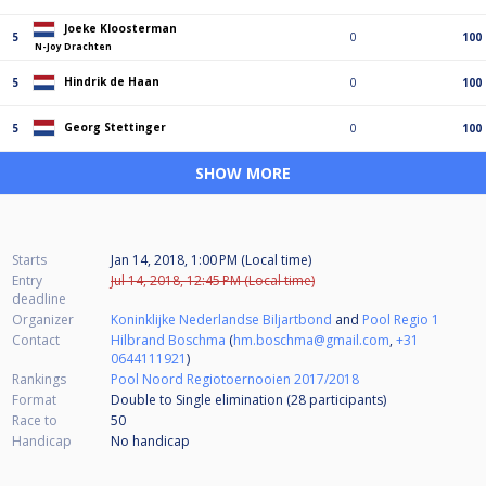
Joeke Kloosterman
5
0
100
N-Joy Drachten
Hindrik de Haan
5
0
100
Georg Stettinger
5
0
100
SHOW MORE
Starts
Jan 14, 2018, 1:00 PM (Local time)
Entry
Jul 14, 2018, 12:45 PM (Local time)
deadline
Organizer
Koninklijke Nederlandse Biljartbond
and
Pool Regio 1
Contact
Hilbrand Boschma
(
hm.boschma@gmail.com
,
+31
0644111921
)
Rankings
Pool Noord Regiotoernooien 2017/2018
Format
Double to Single elimination (28
participants
)
Race to
50
Handicap
No handicap