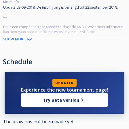
More info
Update 03-09-2018: De inschrijving is verlengd tot 22 september 2018.
---
Dit is een competitie georganiseerd door de KNBB. Voor meer informatie
kan men gaan naar de officiële website van de KNBB op:
http://www.knbb.nl
SHOW MORE
Alle uitslagen van deze competitie worden ingevoerd en bijgehouden door
de teamleiders en wedstrijdleiders. Mochten er vragen of problemen zijn,
Schedule
kan men hiervoor naar de helpdesk van de KNBB gaan:
http://helpdeskpool.knbb.nl/
UPDATED
Experience the new tournament page!
Try Beta version
The draw has not been made yet.