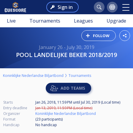
Sign in
Live
Tournaments
Leagues
Upgrade
FOLLOW
January 26 - July 30, 2019
POOL LANDELIJKE BEKER 2018/2019
Koninklijke Nederlandse Biljartbond
Tournaments
ADD TEAMS
Starts
Jan 26, 2018, 11:59 PM
until
Jul 30, 2019 (Local time)
Entry deadline
Jan 13, 2019, 11:59 PM (Local time)
Organizer
Koninklijke Nederlandse Biljartbond
Format
(23
participants
)
Handicap
No handicap