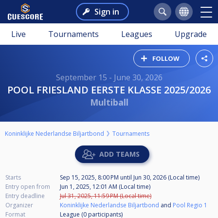
Sign in
Live
Tournaments
Leagues
Upgrade
FOLLOW
September 15 - June 30, 2026
POOL FRIESLAND EERSTE KLASSE 2025/2026
Multiball
Koninklijke Nederlandse Biljartbond
Tournaments
ADD TEAMS
Starts
Sep 15, 2025, 8:00 PM
until
Jun 30, 2026 (Local time)
Entry open from
Jun 1, 2025, 12:01 AM (Local time)
Entry deadline
Jul 31, 2025, 11:59 PM (Local time)
Organizer
Koninklijke Nederlandse Biljartbond
and
Pool Regio 1
Format
League (0
participants
)