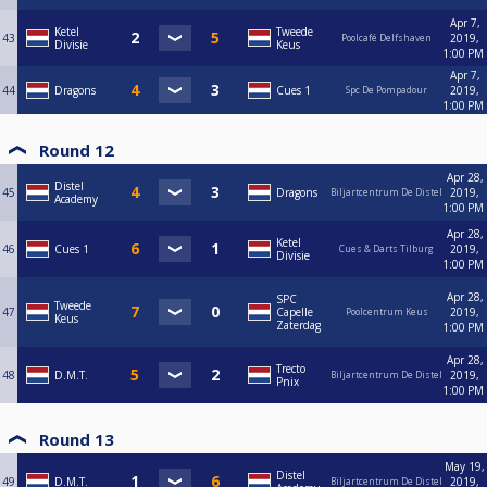
Apr 7,
Ketel
Tweede
43
2019,
Poolcafé Delfshaven
Divisie
Keus
1:00 PM
Apr 7,
44
Dragons
Cues 1
2019,
Spc De Pompadour
1:00 PM
Round 12
Apr 28,
Distel
45
Dragons
2019,
Biljartcentrum De Distel
Academy
1:00 PM
Apr 28,
Ketel
46
Cues 1
2019,
Cues & Darts Tilburg
Divisie
1:00 PM
Apr 28,
SPC
Tweede
47
Capelle
2019,
Poolcentrum Keus
Keus
Zaterdag
1:00 PM
Apr 28,
Trecto
48
D.M.T.
2019,
Biljartcentrum De Distel
Pnix
1:00 PM
Round 13
May 19,
Distel
49
D.M.T.
2019,
Biljartcentrum De Distel