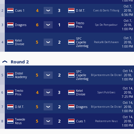
1:00 PM
Oct 7,
2
Cues 1
D.M.T.
2018,
Cues & Darts Tilburg
6:56 PM
Oct 7,
Trecto
3
Dragons
2018,
Spc De Pompadour
Pnix
1:00 PM
Oct 7,
SPC
Ketel
4
Capelle
2018,
Poolcafé Delfshaven
Divisie
Zaterdag
1:00 PM
Round 2
Oct 14,
SPC
Distel
5
Capelle
2018,
Biljartcentrum De Distel
Academy
Zaterdag
1:00 PM
Oct 14,
Trecto
Ketel
6
2018,
Sport Pub Goes
Pnix
Divisie
7:25 PM
Oct 14,
7
D.M.T.
Dragons
2018,
Biljartcentrum De Distel
1:00 PM
Oct 14,
Tweede
8
Cues 1
2018,
Poolcentrum Keus
Keus
1:00 PM