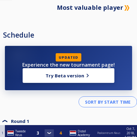
Most valuable player
Schedule
UPDATED
Experience the new tournament page!
Try Beta version
Round 1
Oct 7,
Tweede
Distel
1
2018,
Poolcentrum Keus
Keus
Academy