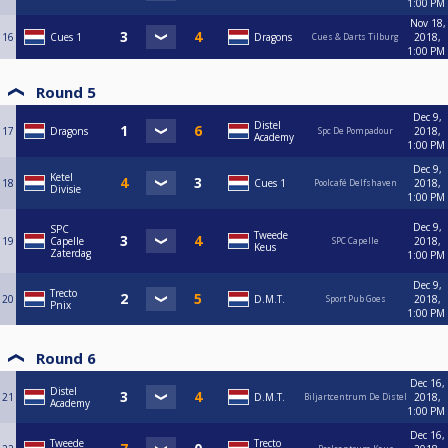
1:00 PM
Nov 18,
16
Cues 1
Dragons
2018,
Cues & Darts Tilburg
1:00 PM
Round 5
Dec 9,
Distel
17
Dragons
2018,
Spc De Pompadour
Academy
1:00 PM
Dec 9,
Ketel
18
Cues 1
2018,
Poolcafé Delfshaven
Divisie
1:00 PM
Dec 9,
SPC
Tweede
19
Capelle
2018,
SPC Capelle
Keus
Zaterdag
1:00 PM
Dec 9,
Trecto
20
D.M.T.
2018,
Sport Pub Goes
Pnix
1:00 PM
Round 6
Dec 16,
Distel
21
D.M.T.
2018,
Biljartcentrum De Distel
Academy
1:00 PM
Dec 16,
Tweede
Trecto