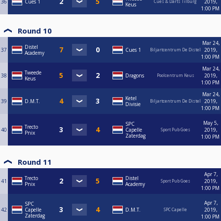
36
Cues 1
2019,
Cues & Darts Tilburg
Keus
1:00 PM
Round 10
Mar 24,
Distel
37
Cues 1
2019,
Biljartcentrum De Distel
Academy
1:00 PM
Mar 24,
Tweede
38
Dragons
2019,
Poolcentrum Keus
Keus
1:00 PM
Mar 24,
Ketel
39
D.M.T.
2019,
Biljartcentrum De Distel
Divisie
1:00 PM
May 5,
SPC
Trecto
40
Capelle
2019,
Sport Pub Goes
Pnix
Zaterdag
1:00 PM
Round 11
Apr 7,
Trecto
Distel
41
2019,
Sport Pub Goes
Pnix
Academy
1:00 PM
Apr 7,
SPC
42
Capelle
D.M.T.
2019,
SPC Capelle
Zaterdag
1:00 PM