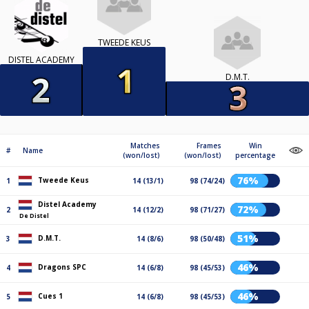
TWEEDE KEUS
DISTEL ACADEMY
D.M.T.
Matches
Frames
Win
#
Name
(won/lost)
(won/lost)
percentage
76%
Tweede Keus
1
14 (13/1)
98 (74/24)
Distel Academy
72%
2
14 (12/2)
98 (71/27)
De Distel
51%
D.M.T.
3
14 (8/6)
98 (50/48)
46%
Dragons SPC
4
14 (6/8)
98 (45/53)
46%
Cues 1
5
14 (6/8)
98 (45/53)