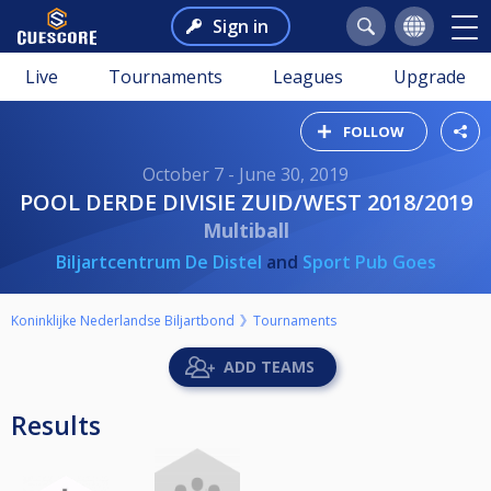
Sign in
Live
Tournaments
Leagues
Upgrade
FOLLOW
October 7 - June 30, 2019
POOL DERDE DIVISIE ZUID/WEST 2018/2019
Multiball
Biljartcentrum De Distel
and
Sport Pub Goes
Koninklijke Nederlandse Biljartbond
Tournaments
ADD TEAMS
Results