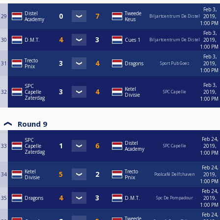
Feb 3,
Distel
Tweede
29
2019,
Biljartcentrum De Distel
Academy
Keus
1:00 PM
Feb 3,
30
D.M.T.
Cues 1
2019,
Biljartcentrum De Distel
1:00 PM
Feb 3,
Trecto
31
Dragons
2019,
Sport Pub Goes
Pnix
1:00 PM
Feb 3,
SPC
Ketel
32
Capelle
2019,
SPC Capelle
Divisie
Zaterdag
1:00 PM
Round 9
Feb 24,
SPC
Distel
33
Capelle
2019,
SPC Capelle
Academy
Zaterdag
1:00 PM
Feb 24,
Ketel
Trecto
34
2019,
Poolcafé Delfshaven
Divisie
Pnix
1:00 PM
Feb 24,
35
Dragons
D.M.T.
2019,
Spc De Pompadour
1:00 PM
Feb 24,
Tweede