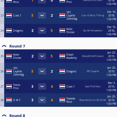
22
2018,
Poolcentrum Keus
Keus
Pnix
1:00 PM
Dec 16,
SPC
23
Cues 1
Capelle
2018,
Cues & Darts Tilburg
Zaterdag
1:00 PM
Dec 16,
Ketel
24
Dragons
2018,
Spc De Pompadour
Divisie
1:00 PM
Round 7
Jan 20,
Ketel
Distel
25
2019,
Poolcafé Delfshaven
Divisie
Academy
1:00 PM
Jan 20,
SPC
26
Capelle
Dragons
2019,
SPC Capelle
Zaterdag
1:00 PM
Mar 3,
Trecto
27
Cues 1
2019,
Sport Pub Goes
Pnix
1:00 PM
Jan 20,
Tweede
28
D.M.T.
2019,
Biljartcentrum De Distel
Keus
1:00 PM
Round 8