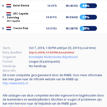
44%
Ketel Divisie
6
14 (7/7)
98 (43/55)
SPC Capelle
37%
7
14 (3/11)
98 (36/62)
Zaterdag
SPC Capelle
29%
Trecto Pnix
8
14 (1/13)
98 (28/70)
Starts
Oct 7, 2018, 1:00 PM
until
Jun 30, 2019 (Local time)
Entry deadline
Sep 2, 2018, 11:59 PM (Local time)
Organizer
Koninklijke Nederlandse Biljartbond
Format
League (8
participants
)
Handicap
No handicap
More info
Dit is een competitie georganiseerd door de KNBB. Voor meer informatie
kan men gaan naar de officiële website van de KNBB op:
http://www.knbb.nl
Alle uitslagen van deze competitie worden ingevoerd en bijgehouden door
de teamleiders en wedstrijdleiders. Mochten er vragen of problemen zijn,
kan men hiervoor naar de helpdesk van de KNBB gaan: