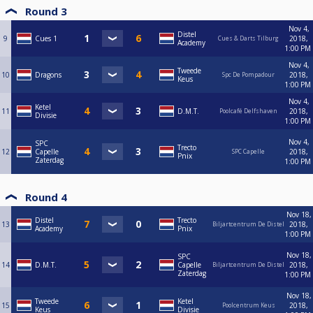
Round 3
Nov 4,
Distel
9
Cues 1
2018,
Cues & Darts Tilburg
Academy
1:00 PM
Nov 4,
Tweede
10
Dragons
2018,
Spc De Pompadour
Keus
1:00 PM
Nov 4,
Ketel
11
D.M.T.
2018,
Poolcafé Delfshaven
Divisie
1:00 PM
Nov 4,
SPC
Trecto
12
Capelle
2018,
SPC Capelle
Pnix
Zaterdag
1:00 PM
Round 4
Nov 18,
Distel
Trecto
13
2018,
Biljartcentrum De Distel
Academy
Pnix
1:00 PM
Nov 18,
SPC
14
D.M.T.
Capelle
2018,
Biljartcentrum De Distel
Zaterdag
1:00 PM
Nov 18,
Tweede
Ketel
15
2018,
Poolcentrum Keus
Keus
Divisie