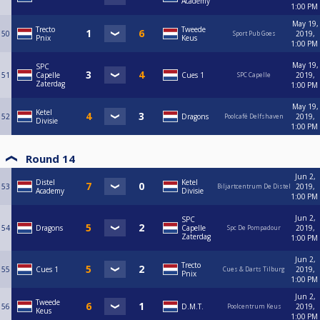
Academy
1:00 PM
May 19,
Trecto
Tweede
50
2019,
Sport Pub Goes
Pnix
Keus
1:00 PM
May 19,
SPC
51
Capelle
Cues 1
2019,
SPC Capelle
Zaterdag
1:00 PM
May 19,
Ketel
52
Dragons
2019,
Poolcafé Delfshaven
Divisie
1:00 PM
Round 14
Jun 2,
Distel
Ketel
53
2019,
Biljartcentrum De Distel
Academy
Divisie
1:00 PM
Jun 2,
SPC
54
Dragons
Capelle
2019,
Spc De Pompadour
Zaterdag
1:00 PM
Jun 2,
Trecto
55
Cues 1
2019,
Cues & Darts Tilburg
Pnix
1:00 PM
Jun 2,
Tweede
56
D.M.T.
2019,
Poolcentrum Keus
Keus
1:00 PM