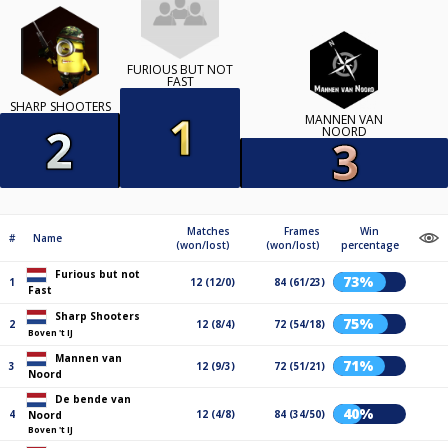
FURIOUS BUT NOT
FAST
SHARP SHOOTERS
MANNEN VAN
NOORD
Matches
Frames
Win
#
Name
(won/lost)
(won/lost)
percentage
Furious but not
73%
1
12 (12/0)
84 (61/23)
Fast
Sharp Shooters
75%
2
12 (8/4)
72 (54/18)
Boven 't IJ
Mannen van
71%
3
12 (9/3)
72 (51/21)
Noord
De bende van
40%
4
12 (4/8)
84 (34/50)
Noord
Boven 't IJ