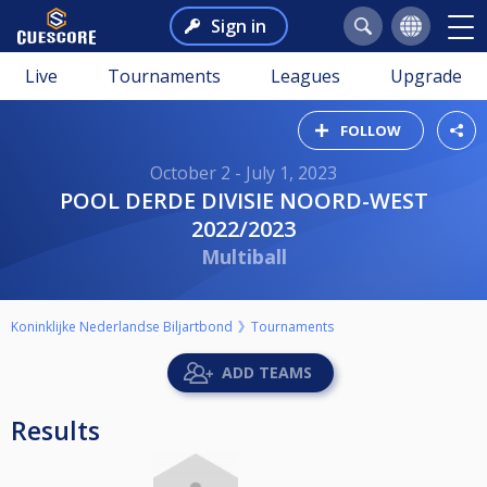
Sign in
Live
Tournaments
Leagues
Upgrade
FOLLOW
October 2 - July 1, 2023
POOL DERDE DIVISIE NOORD-WEST
2022/2023
Multiball
Koninklijke Nederlandse Biljartbond
Tournaments
ADD TEAMS
Results