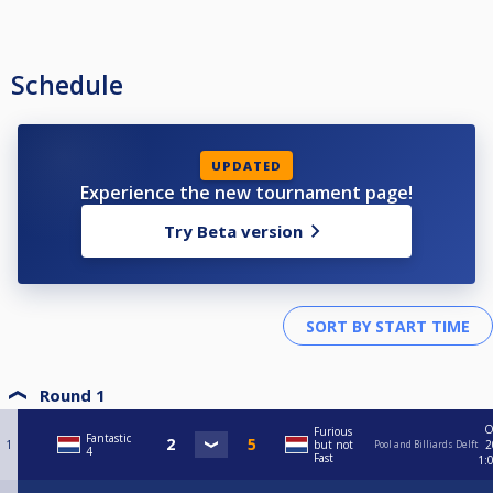
Schedule
UPDATED
Experience the new tournament page!
Try Beta version
Round 1
O
Furious
Fantastic
1
but not
2
Pool and Billiards Delft
4
Fast
1: