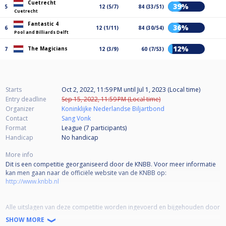
Cuetrecht
39%
5
12 (5/7)
84 (33/51)
Cuetrecht
Fantastic 4
36%
6
12 (1/11)
84 (30/54)
Pool and Billiards Delft
12%
The Magicians
7
12 (3/9)
60 (7/53)
Starts
Oct 2, 2022, 11:59 PM
until
Jul 1, 2023 (Local time)
Entry deadline
Sep 15, 2022, 11:59 PM (Local time)
Organizer
Koninklijke Nederlandse Biljartbond
Contact
Sang Vonk
Format
League (7
participants
)
Handicap
No handicap
More info
Dit is een competitie georganiseerd door de KNBB. Voor meer informatie
kan men gaan naar de officiële website van de KNBB op:
http://www.knbb.nl
Alle uitslagen van deze competitie worden ingevoerd en bijgehouden door
de teamleiders en wedstrijdleiders. Mochten er vragen of problemen zijn,
SHOW MORE
kan men hiervoor naar de helpdesk van de KNBB gaan: