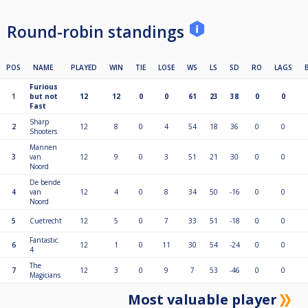
http://helpdeskpool.knbb.nl/
Round-robin standings
Link naar het reglement:
https://helpdeskpool.knbb.nl/support/solutions/articles/1000004973-reglement-landelijke-teamcompetitie
POS
NAME
PLAYED
WIN
TIE
LOSE
WS
LS
SD
RO
LAGS
Furious
Link naar de wedstrijdformulieren:
1
but not
12
12
0
0
61
23
38
0
0
https://helpdeskpool.knbb.nl/support/solutions/articles/1000122953-wedstrijdformulieren-landelijke-teamcompetitie
Fast
Sharp
2
12
8
0
4
54
18
36
0
0
Shooters
Mannen
3
van
12
9
0
3
51
21
30
0
0
Noord
De bende
4
van
12
4
0
8
34
50
-16
0
0
Noord
5
Cuetrecht
12
5
0
7
33
51
-18
0
0
Fantastic
6
12
1
0
11
30
54
-24
0
0
4
The
7
12
3
0
9
7
53
-46
0
0
Magicians
Most valuable player