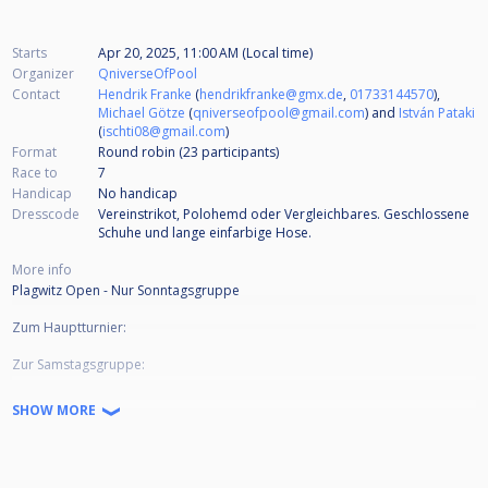
Starts
Apr 20, 2025, 11:00 AM (Local time)
Organizer
QniverseOfPool
Contact
Hendrik Franke
(
hendrikfranke@gmx.de
,
01733144570
),
Michael Götze
(
qniverseofpool@gmail.com
) and
István Pataki
(
ischti08@gmail.com
)
Format
Round robin (23
participants
)
Race to
7
Handicap
No handicap
Dresscode
Vereinstrikot, Polohemd oder Vergleichbares. Geschlossene
Schuhe und lange einfarbige Hose.
More info
Plagwitz Open - Nur Sonntagsgruppe
Zum Hauptturnier:
Zur Samstagsgruppe:
9-Ball
SHOW MORE
Startgeld: 60 €
max. 48 TN in 8 Gruppen á 6 Spieler
Gruppenphase: Samstag 19.4. / Sonntag 20.4.