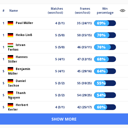
Matches
Frames
Win
#
Name
(won/lost)
(won/lost)
percentage
69%
Paul Müller
1
4 (3/1)
35 (24/11)
70%
Heiko Linß
1
5 (5/0)
50 (35/15)
Istvan
76%
1
5 (5/0)
46 (35/11)
Farkas
Hannes
68%
1
5 (4/1)
47 (32/15)
Stiller
Benjamin
64%
5
5 (4/1)
45 (29/16)
Müller
Daniel
55%
5
5 (3/2)
55 (30/25)
Sachse
Thanh
54%
5
5 (3/2)
54 (29/25)
Nguyen
Herbert
60%
5
4 (3/1)
42 (25/17)
Kerler
SHOW MORE