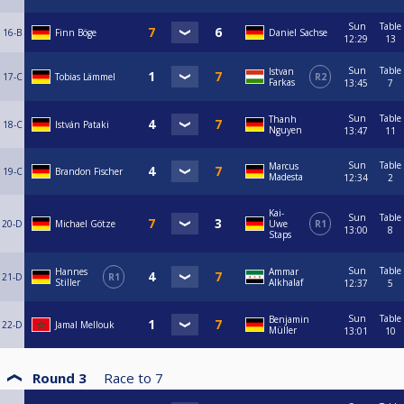
Sun
Table
16-B
Finn Böge
Daniel Sachse
12:29
13
Sun
Table
Istvan
17-C
Tobias Lämmel
R2
Farkas
13:45
7
Sun
Table
Thanh
18-C
István Pataki
Nguyen
13:47
11
Sun
Table
Marcus
19-C
Brandon Fischer
Madesta
12:34
2
Kai-
Sun
Table
20-D
Michael Götze
Uwe
R1
13:00
8
Staps
Sun
Table
Hannes
Ammar
21-D
R1
Stiller
Alkhalaf
12:37
5
Sun
Table
Benjamin
22-D
Jamal Mellouk
Müller
13:01
10
Round 3
Race to
7