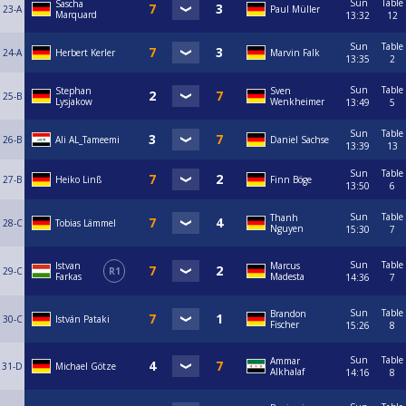
Sun
Table
Sascha
23-A
Paul Müller
Marquard
13:32
12
Sun
Table
24-A
Herbert Kerler
Marvin Falk
13:35
2
Sun
Table
Stephan
Sven
25-B
Lysjakow
Wenkheimer
13:49
5
Sun
Table
26-B
Ali AL_Tameemi
Daniel Sachse
13:39
13
Sun
Table
27-B
Heiko Linß
Finn Böge
13:50
6
Sun
Table
Thanh
28-C
Tobias Lämmel
Nguyen
15:30
7
Sun
Table
Istvan
Marcus
29-C
R1
Farkas
Madesta
14:36
7
Sun
Table
Brandon
30-C
István Pataki
Fischer
15:26
8
Sun
Table
Ammar
31-D
Michael Götze
Alkhalaf
14:16
8