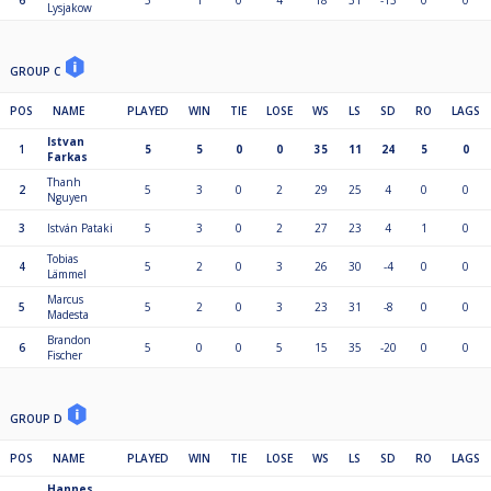
6
5
1
0
4
18
31
-13
0
0
Lysjakow
GROUP C
POS
NAME
PLAYED
WIN
TIE
LOSE
WS
LS
SD
RO
LAGS
Istvan
1
5
5
0
0
35
11
24
5
0
Farkas
Thanh
2
5
3
0
2
29
25
4
0
0
Nguyen
3
István Pataki
5
3
0
2
27
23
4
1
0
Tobias
4
5
2
0
3
26
30
-4
0
0
Lämmel
Marcus
5
5
2
0
3
23
31
-8
0
0
Madesta
Brandon
6
5
0
0
5
15
35
-20
0
0
Fischer
GROUP D
POS
NAME
PLAYED
WIN
TIE
LOSE
WS
LS
SD
RO
LAGS
Hannes