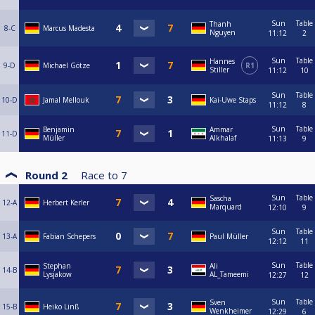
Sun
Table
Thanh
8-C
Marcus Madesta
Nguyen
11:12
2
Sun
Table
Hannes
9-D
Michael Götze
R1
Stiller
11:12
10
Sun
Table
10-D
Jamal Mellouk
Kai-Uwe Staps
11:12
8
Sun
Table
Benjamin
Ammar
11-D
Müller
Alkhalaf
11:13
9
Round 2
Race to
7
Sun
Table
Sascha
12-A
Herbert Kerler
Marquard
12:10
9
Sun
Table
13-A
Fabian Schepers
Paul Müller
12:12
11
Sun
Table
Stephan
Ali
14-B
Lysjakow
AL_Tameemi
12:27
12
Sun
Table
Sven
15-B
Heiko Linß
Wenkheimer
12:29
6