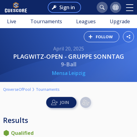
Sign in
Live
Tournaments
Leagues
Upgrade
FOLLOW
April 20, 2025
PLAGWITZ-OPEN - GRUPPE SONNTAG
9-Ball
Mensa Leipzig
QniverseOfPool
Tournaments
Results
Qualified