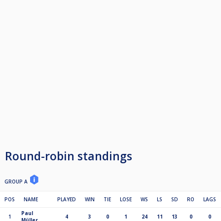
jeweils ab 11 Uhr
4 Gruppen auf 7 GWS / Winnerbreak [9 auf dem Fußpunkt]
Gruppenplätze 1-2 qualifizieren sich für die:
Finalrunde 21.4. Ostermontag ab 11 Uhr
16er E-KO auf 9 GWS WB
Einspielen ab 10 Uhr!
*** HINWEISE ***
> Kleiderordnung: Vereinstrikot, Polohemd oder Vergleichbares.
Geschlossene Schuhe und lange einfarbige Hose.
> Der Startplatz ist erst nach Überweisung des Startgeldes sicher!
> Es werden einzelne Spiele live bei YouTube übertragen. Mit Anmeldung
und Zahlung des Startgeldes erklärst du deine Zustimmung der
Veröffentlichung von Bild- und Tonmaterial auf YouTube und auf unseren
Internetauftritten!
Round-robin standings
GROUP A
POS
NAME
PLAYED
WIN
TIE
LOSE
WS
LS
SD
RO
LAGS
Paul
1
4
3
0
1
24
11
13
0
0
Müller