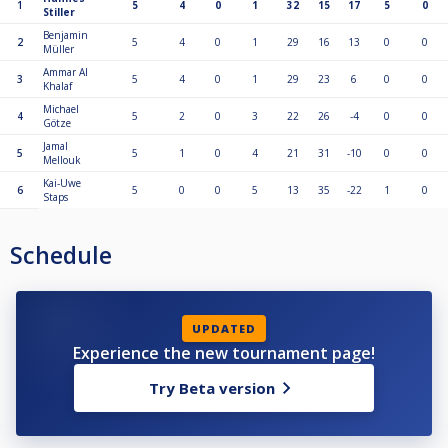
1
5
4
0
1
32
15
17
5
0
Stiller
Benjamin
2
5
4
0
1
29
16
13
0
0
Müller
Ammar Al
3
5
4
0
1
29
23
6
0
0
Khalaf
Michael
4
5
2
0
3
22
26
-4
0
0
Götze
Jamal
5
5
1
0
4
21
31
-10
0
0
Mellouk
Kai-Uwe
6
5
0
0
5
13
35
-22
1
0
Staps
Schedule
UPDATED
Experience the new tournament page!
Try Beta version