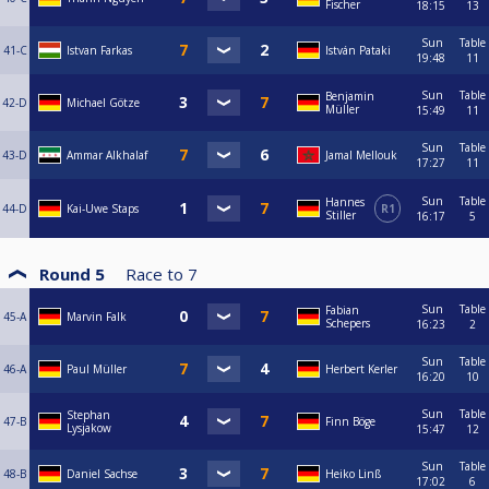
Fischer
18:15
13
Sun
Table
41-C
Istvan Farkas
István Pataki
19:48
11
Sun
Table
Benjamin
42-D
Michael Götze
Müller
15:49
11
Sun
Table
43-D
Ammar Alkhalaf
Jamal Mellouk
17:27
11
Sun
Table
Hannes
44-D
Kai-Uwe Staps
R1
Stiller
16:17
5
Round 5
Race to
7
Sun
Table
Fabian
45-A
Marvin Falk
Schepers
16:23
2
Sun
Table
46-A
Paul Müller
Herbert Kerler
16:20
10
Sun
Table
Stephan
47-B
Finn Böge
Lysjakow
15:47
12
Sun
Table
48-B
Daniel Sachse
Heiko Linß
17:02
6