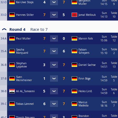
Sun
Table
Benjamin
32-D
Kai-Uwe Staps
Müller
14:15
9
Sun
Table
33-D
Hannes Stiller
Jamal Mellouk
14:13
10
Round 4
Race to
7
Sun
Table
34-A
Paul Müller
Marvin Falk
15:06
12
Sun
Table
Sascha
Fabian
35-A
Marquard
Schepers
15:10
2
Sun
Table
Stephan
36-B
Daniel Sachse
Lysjakow
14:51
13
Sun
Table
Sven
37-B
Finn Böge
Wenkheimer
14:59
5
Sun
Table
38-B
Ali AL_Tameemi
Heiko Linß
14:59
6
Sun
Table
Marcus
39-C
Tobias Lämmel
Madesta
18:16
7
Sun
Table
Brandon
40-C
Thanh Nguyen