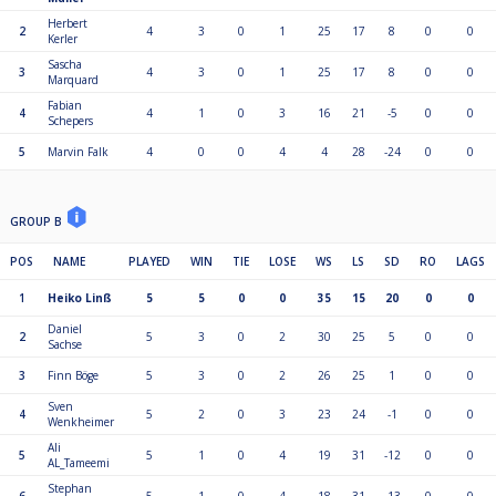
Herbert
2
4
3
0
1
25
17
8
0
0
Kerler
Sascha
3
4
3
0
1
25
17
8
0
0
Marquard
Fabian
4
4
1
0
3
16
21
-5
0
0
Schepers
5
Marvin Falk
4
0
0
4
4
28
-24
0
0
GROUP B
POS
NAME
PLAYED
WIN
TIE
LOSE
WS
LS
SD
RO
LAGS
1
Heiko Linß
5
5
0
0
35
15
20
0
0
Daniel
2
5
3
0
2
30
25
5
0
0
Sachse
3
Finn Böge
5
3
0
2
26
25
1
0
0
Sven
4
5
2
0
3
23
24
-1
0
0
Wenkheimer
Ali
5
5
1
0
4
19
31
-12
0
0
AL_Tameemi
Stephan