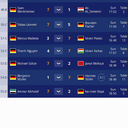
Sun
Table
Sven
Ali
49-B
Wenkheimer
AL_Tameemi
17:02
2
Sun
Table
Brandon
50-C
Tobias Lämmel
Fischer
17:09
7
Sun
Table
51-C
Marcus Madesta
István Pataki
16:40
13
Sun
Table
52-C
Thanh Nguyen
Istvan Farkas
17:07
8
Sun
Table
53-D
Michael Götze
Jamal Mellouk
18:49
6
Sun
Table
Benjamin
Hannes
54-D
R2
Müller
Stiller
18:49
11
Sun
Table
55-D
Ammar Alkhalaf
Kai-Uwe Staps
18:50
5