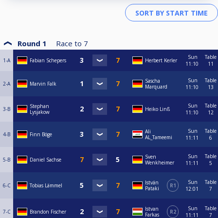
Round 1
Race to
7
Sun
Table
1-A
Fabian Schepers
Herbert Kerler
11:10
11
Sun
Table
Sascha
2-A
Marvin Falk
Marquard
11:10
13
Sun
Table
Stephan
3-B
Heiko Linß
Lysjakow
11:10
12
Sun
Table
Ali
4-B
Finn Böge
AL_Tameemi
11:11
6
Sun
Table
Sven
5-B
Daniel Sachse
Wenkheimer
11:11
5
Sun
Table
István
6-C
Tobias Lämmel
R1
Pataki
12:01
7
Sun
Table
Istvan
7-C
Brandon Fischer
R2
Farkas
11:11
7