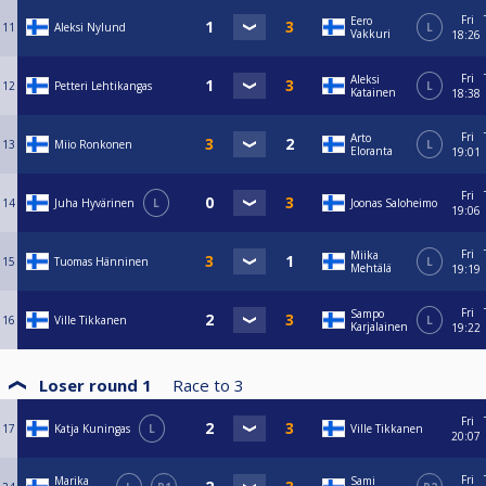
Fri
Eero
11
Aleksi Nylund
L
Vakkuri
18:26
Fri
Aleksi
12
Petteri Lehtikangas
L
Katainen
18:38
Fri
Arto
13
Miio Ronkonen
L
Eloranta
19:01
Fri
14
Juha Hyvärinen
L
Joonas Saloheimo
19:06
Fri
Miika
15
Tuomas Hänninen
L
Mehtälä
19:19
Fri
Sampo
16
Ville Tikkanen
L
Karjalainen
19:22
Loser round 1
Race to
3
Fri
17
Katja Kuningas
L
Ville Tikkanen
20:07
Fri
Marika
Sami