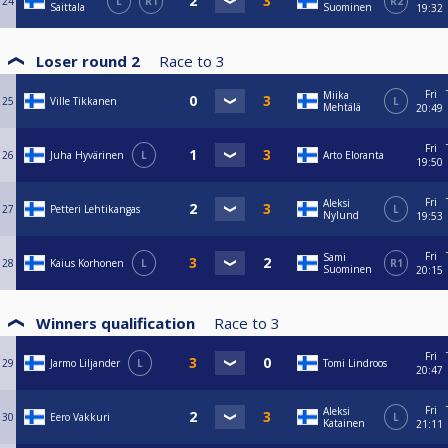
24
L
R1
R2
Saittala
Suominen
19:32
Loser round 2
Race to
3
Fri
Miika
25
Ville Tikkanen
L
Mehtälä
20:49
Fri
26
Juha Hyvärinen
L
Arto Eloranta
19:50
Fri
Aleksi
27
Petteri Lehtikangas
L
Nylund
19:53
Fri
Sami
28
Kaius Korhonen
L
R1
Suominen
20:15
Winners qualification
Race to
3
Fri
29
Jarmo Liljander
L
Tomi Lindroos
20:47
Fri
Aleksi
30
Eero Vakkuri
L
Katainen
21:11