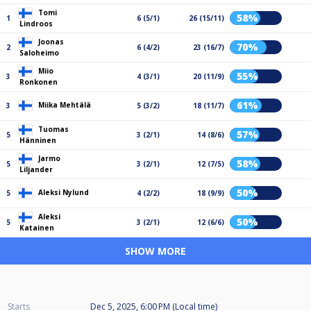
Tomi
58%
1
6 (5/1)
26 (15/11)
Lindroos
Joonas
70%
2
6 (4/2)
23 (16/7)
Saloheimo
Miio
55%
3
4 (3/1)
20 (11/9)
Ronkonen
61%
Miika Mehtälä
3
5 (3/2)
18 (11/7)
Tuomas
57%
5
3 (2/1)
14 (8/6)
Hänninen
Jarmo
58%
5
3 (2/1)
12 (7/5)
Liljander
50%
Aleksi Nylund
5
4 (2/2)
18 (9/9)
Aleksi
50%
5
3 (2/1)
12 (6/6)
Katainen
SHOW MORE
Starts
Dec 5, 2025, 6:00 PM (Local time)