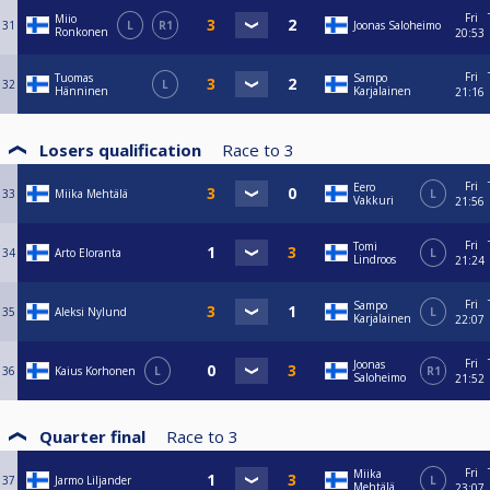
Fri
Miio
31
L
R1
Joonas Saloheimo
Ronkonen
20:53
Fri
Tuomas
Sampo
32
L
Hänninen
Karjalainen
21:16
Losers qualification
Race to
3
Fri
Eero
33
Miika Mehtälä
L
Vakkuri
21:56
Fri
Tomi
34
Arto Eloranta
L
Lindroos
21:24
Fri
Sampo
35
Aleksi Nylund
L
Karjalainen
22:07
Fri
Joonas
36
Kaius Korhonen
L
R1
Saloheimo
21:52
Quarter final
Race to
3
Fri
Miika
37
Jarmo Liljander
L
Mehtälä
23:07