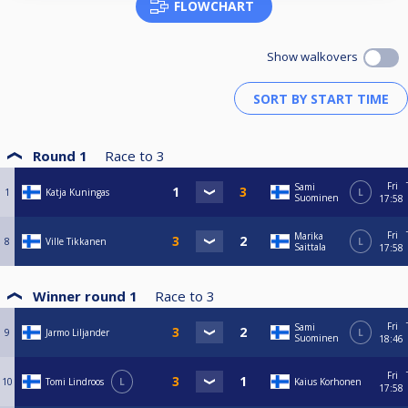
FLOWCHART
Show walkovers
Round 1
Race to
3
Fri
Sami
1
Katja Kuningas
L
Suominen
17:58
Fri
Marika
8
Ville Tikkanen
L
Saittala
17:58
Winner round 1
Race to
3
Fri
Sami
9
Jarmo Liljander
L
Suominen
18:46
Fri
10
Tomi Lindroos
L
Kaius Korhonen
17:58