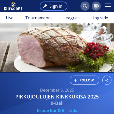
Sign in
Live
Tournaments
Leagues
Upgrade
FOLLOW
December 5, 2025
PIKKUJOULUJEN KINKKUKISA 2025
9-Ball
Brode Bar & Billiards