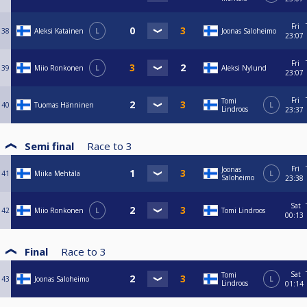
Fri
38
Aleksi Katainen
L
Joonas Saloheimo
23:07
Fri
39
Miio Ronkonen
L
Aleksi Nylund
23:07
Fri
Tomi
40
Tuomas Hänninen
L
Lindroos
23:37
Semi final
Race to
3
Fri
Joonas
41
Miika Mehtälä
L
Saloheimo
23:38
Sat
42
Miio Ronkonen
L
Tomi Lindroos
00:13
Final
Race to
3
Sat
Tomi
43
Joonas Saloheimo
L
Lindroos
01:14