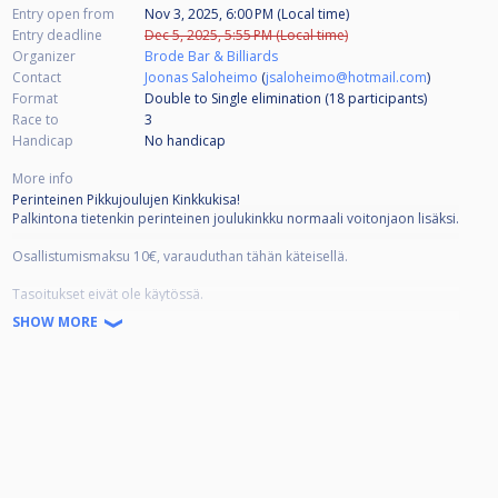
Entry open from
Nov 3, 2025, 6:00 PM (Local time)
Entry deadline
Dec 5, 2025, 5:55 PM (Local time)
Organizer
Brode Bar & Billiards
Contact
Joonas Saloheimo
(
jsaloheimo@hotmail.com
)
Format
Double to Single elimination (18
participants
)
Race to
3
Handicap
No handicap
More info
Perinteinen Pikkujoulujen Kinkkukisa!
Palkintona tietenkin perinteinen joulukinkku normaali voitonjaon lisäksi.
Osallistumismaksu 10€, varauduthan tähän käteisellä.
Tasoitukset eivät ole käytössä.
SHOW MORE