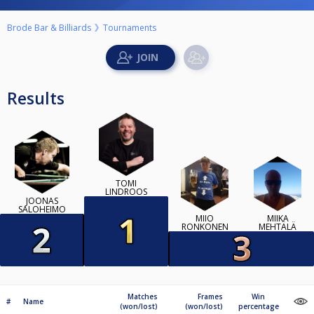
Brode Bar & Billiards
Tournaments
Results
TOMI
LINDROOS
JOONAS
SALOHEIMO
MIIO
MIIKA
RONKONEN
MEHTÄLÄ
Matches
Frames
Win
#
Name
(won/lost)
(won/lost)
percentage