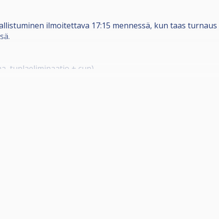
allistuminen ilmoitettava 17:15 mennessä, kun taas turnaus a
sä.
aa, tuplaeliminaatio + cup)
aajaa häviäjät 2 voittoon.
sta ja ruokapalkinto, toiseksi tulevalle loput 30% osallistumi
lkinto.