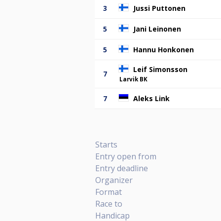
3
Jussi Puttonen
5
Jani Leinonen
5
Hannu Honkonen
Leif Simonsson
7
Larvik BK
7
Aleks Link
Starts
Entry open from
Entry deadline
Organizer
Format
Race to
Handicap