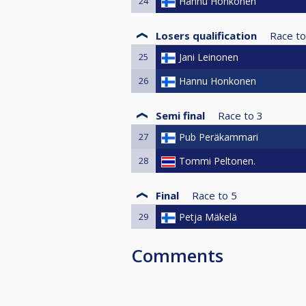
24
Hannu Honkonen
Losers qualification
Race to
25
Jani Leinonen
26
Hannu Honkonen
Semi final
Race to
3
27
Pub Peräkammari
28
Tommi Peltonen.
Final
Race to
5
29
Petja Mäkelä
Comments