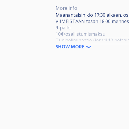
More info
Maanantaisin klo 17:30 alkaen, os
VIIMEISTÄÄN tasan 18:00 mennes
9-pallo
10€/osallistumismaksu
Tuplaeliminaatio (jos yli 10 pelaaj
Pelataan 3 voittoon, jos yli 14 pel
SHOW MORE
2x 9ft pöytää käytössä
Tasoitukset -2 - +1
Voittajalle 70% osallistumismaksui
kesken arvotaan vaihtuva ruokapa