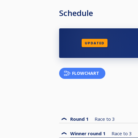
Schedule
UPDATED
FLOWCHART
Round 1
Race to
3
Winner round 1
Race to
3