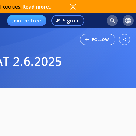
f cookies.
Read more..
Join for free
Sign in
FOLLOW
 2.6.2025