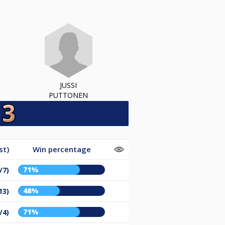
JUSSI
PUTTONEN
st)
Win percentage
71%
/7)
48%
13)
71%
/4)