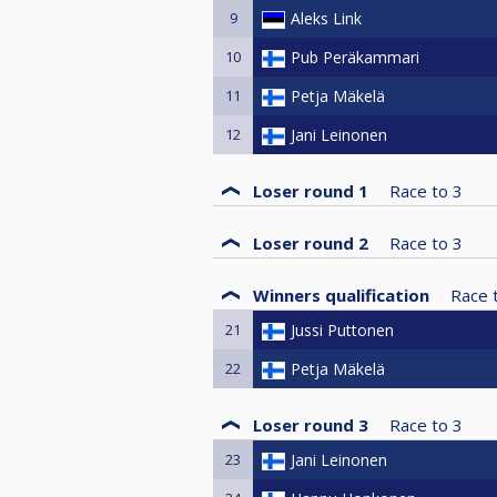
9
Aleks Link
10
Pub Peräkammari
11
Petja Mäkelä
12
Jani Leinonen
Loser round 1
Race to
3
Loser round 2
Race to
3
Winners qualification
Race 
21
Jussi Puttonen
22
Petja Mäkelä
Loser round 3
Race to
3
23
Jani Leinonen