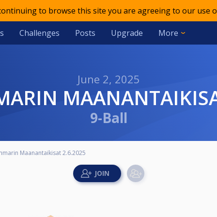
 continuing to browse this site you are agreeing to our use o
s
Challenges
Posts
Upgrade
More
June 2, 2025
MARIN MAANANTAIKISAT
9-Ball
marin Maanantaikisat 2.6.2025