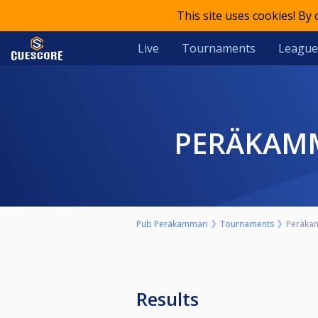
This site uses cookies! By
Live
Tournaments
League
PERÄKAM
Pub Peräkammari
Tournaments
Peräkam
Results