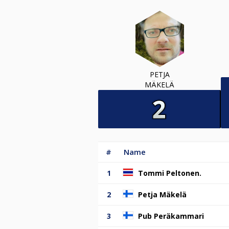
PETJA
MÄKELÄ
#
Name
1
Tommi Peltonen.
2
Petja Mäkelä
3
Pub Peräkammari