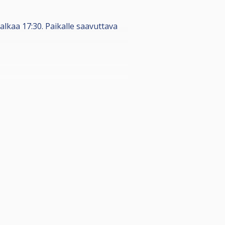
lkaa 17:30. Paikalle saavuttava
smaksuista. Lisäksi osallistujien