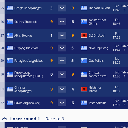
Sat
Table
25
George Xenopanagos
Thanasis Laliotis
11:43
5
Fri
Konstantinos
26
Stathis Theodosis
Gkinis
18:46
Fri
27
Alkis Stoukas
BLEDI LALAI
17:53
Sat
Table
28
Γιώργος Τσάκωνας
Νινο Πομωνης
13:44
1
Sat
29
Panagiotis Vaggelakos
Gus Polidis
14:22
Sat
Table
Παναγιωτης
Christos
30
Καραμπατσος (8BALL)
Kontochristos
12:26
1
Fri
Christos
Nektarios
31
Xenopanagos
Musto
18:57
Sat
Table
32
Πάνος Δημόπουλος
Tasos Sakellis
17:15
5
Loser round 1
Race to
9
Sat
Table