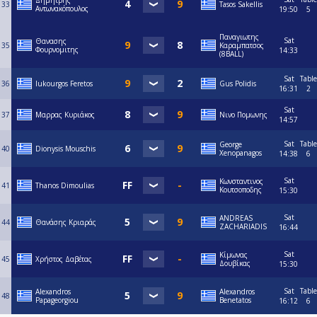
Δημητρης
33
Tasos Sakellis
Αντωνακόπουλος
19:50
5
Παναγιωτης
Sat
Θανασης
35
Καραμπατσος
Φουρνομιτης
14:33
(8BALL)
Sat
Table
36
lukourgos Feretos
Gus Polidis
16:31
2
Sat
37
Μαρρας Κυριάκος
Νινο Πομωνης
14:57
Sat
Table
George
40
Dionysis Mouschis
Xenopanagos
14:38
6
Sat
Κωνσταντινος
41
Thanos Dimoulias
Κουτσοποδης
15:30
Sat
ANDREAS
44
Θανάσης Κριαράς
ZACHARIADIS
16:44
Sat
Κίμωνας
45
Χρήστος Δαβέτας
Δουβίκας
15:30
Sat
Table
Alexandros
Alexandros
48
Papageorgiou
Benetatos
16:12
6