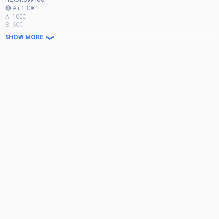
🔴 Α+ 130€
Α. 100€
Β. 60€
Γ και κάτω 30€
SHOW MORE
✅💵✅ Bonus 700€ στην κλειστή 48αδα
500€ στην κλειστή 32αδα
🔴 Επίσημη ενδυμασία υποχρεωτική μονο στα νοκ άουτ.
✅ Οι αγώνες θα διεξαχθούν σε 3 Dynamic lll και 2 Dynamic ll. Μπάλες
Aramith Black και τσοχες ANDY
Χρέωση πάγκου: 8€ ανά ώρα