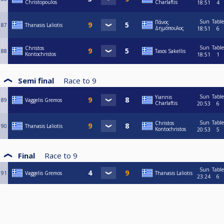
Christopoulos
Charlaftis
18:51
4
Sun
Table
Πάνος
87
Thanasis Laliotis
Δημόπουλος
18:51
6
Sun
Table
Christos
88
Tasos Sakellis
Kontochristos
18:51
1
Semi final
Race to
9
Sun
Table
Yiannis
89
Vaggelis Gremos
Charlaftis
20:53
6
Sun
Table
Christos
90
Thanasis Laliotis
Kontochristos
20:53
5
Final
Race to
9
Sun
Table
91
Vaggelis Gremos
Thanasis Laliotis
23:24
6