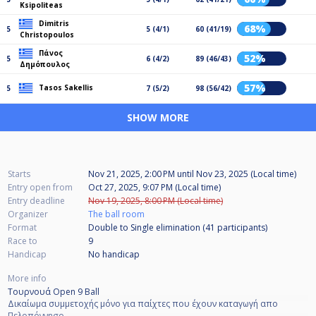
Ksipoliteas
Dimitris
68%
5
5 (4/1)
60 (41/19)
Christopoulos
Πάνος
52%
5
6 (4/2)
89 (46/43)
Δημόπουλος
57%
Tasos Sakellis
5
7 (5/2)
98 (56/42)
SHOW MORE
Starts
Nov 21, 2025, 2:00 PM
until
Nov 23, 2025 (Local time)
Entry open from
Oct 27, 2025, 9:07 PM (Local time)
Entry deadline
Nov 19, 2025, 8:00 PM (Local time)
Organizer
The ball room
Format
Double to Single elimination (41
participants
)
Race to
9
Handicap
No handicap
More info
Τουρνουά Open 9 Ball
Δικαίωμα συμμετοχής μόνο για παίχτες που έχουν καταγωγή απο
Πελοπόννησο.