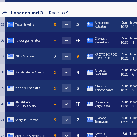
Loser round 3
Race to
9
Sun
Table
Alexandros
65
Tasos Sakellis
Kotsetas
10:38
4
Sun
Table
Dionysis
66
lukourgos Feretos
Karantzas
10:30
1
Sun
Table
ΧΡΙΣΤΟΦΟΡΟΣ
67
Alkis Stoukas
ΓΟΥΔΕΛΗΣ
10:22
1
Sun
Table
Angelos
68
Konstantinos Gkinis
Skoumis
10:23
6
Sun
Table
Christos
69
Yiannis Charlaftis
Xenopanagos
10:23
5
Sun
Table
ANDREAS
Panagiotis
70
ZACHARIADIS
Vaggelakos
12:00
2
Sun
Table
Γιώργος
71
Vaggelis Gremos
Τσάκωνας
13:26
6
Sat
Table
Stathis
72
Alexandros Benetatos