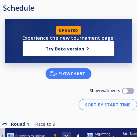
Schedule
UPDATED
Experience the new tournament page!
Try Beta version
FLOWCHART
Show walkovers
Round 1
Race to
9
Sat
Table
Δημητρης
1
Panagiotis Ksipoliteas