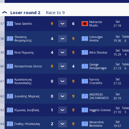
Loser round 2
Race to
9
Sat
Nektarios
57
Tasos Sakellis
Musto
21:19
Sat
Table
Θανασης
lukourgos
58
Φουρνομιτης
Feretos
19:36
6
Sat
Table
59
Νινο Πομωνης
Alkis Stoukas
15:29
4
Sat
Table
George
60
Konstantinos Gkinis
Xenopanagos
21:13
6
Sat
Κωνσταντινος
Yiannis
61
Κουτσοποδης
Charlaftis
21:32
Sat
ANDREAS
62
Διονύσης Μαρινος
ZACHARIADIS
20:19
Sat
Table
63
Κίμωνας Δουβίκας
Vaggelis Gremos
21:10
5
Sat
Alexandros
64
Σταθης Ηλιόπουλος
Benetatos
19:57