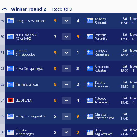
Winner round 2
Race to
9
Sat
Table
Angelos
49
Panagiotis Ksipoliteas
Skoumis
15:48
5
Sat
Table
ΧΡΙΣΤΟΦΟΡΟΣ
Pantelis
50
ΓΟΥΔΕΛΗΣ
Panaritis
17:49
6
Sat
Table
Dimitris
Dionysis
51
Christopoulos
Karantzas
18:38
4
Sat
Table
Alexandros
52
Nikos Xenopanagos
Kotsetas
18:20
1
Sat
Table
Stathis
53
Thanasis Laliotis
Theodosis
18:57
5
Sat
Table
Γιώργος
54
BLEDI LALAI
Τσάκωνας
19:42
4
Sat
Christos
55
Panagiotis Vaggelakos
Kontochristos
17:40
Sat
Table
Christos
Πάνος
56
Xenopanagos
Δημόπουλος
21:44
4