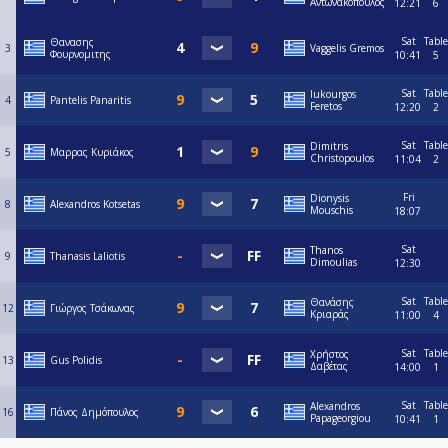
Αντωνακόπουλος
12:21
6
Sat
Table
Θανασης
3
Vaggelis Gremos
Φουρνομιτης
10:41
5
Sat
Table
lukourgos
4
Pantelis Panaritis
Feretos
12:20
2
Sat
Table
Dimitris
5
Μαρρας Κυριάκος
Christopoulos
11:04
2
Fri
Dionysis
8
Alexandros Kotsetas
Mouschis
18:07
Sat
Thanos
9
Thanasis Laliotis
Dimoulias
12:30
Sat
Table
Θανάσης
12
Γιώργος Τσάκωνας
Κριαράς
11:00
4
Sat
Table
Χρήστος
13
Gus Polidis
Δαβέτας
14:00
1
Sat
Table
Alexandros
16
Πάνος Δημόπουλος
Papageorgiou
10:41
1