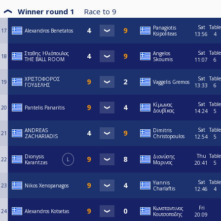
Winner round 1
Race to
9
Sat
Table
Panagiotis
17
Alexandros Benetatos
Ksipoliteas
13:56
4
Sat
Table
Σταθης Ηλιόπουλος
Angelos
18
THE BALL ROOM
Skoumis
11:07
6
Sat
Table
ΧΡΙΣΤΟΦΟΡΟΣ
19
Vaggelis Gremos
ΓΟΥΔΕΛΗΣ
13:33
6
Sat
Table
Κίμωνας
20
Pantelis Panaritis
Δουβίκας
14:24
5
Sat
Table
ANDREAS
Dimitris
21
ZACHARIADIS
Christopoulos
12:54
5
Thu
Table
Dionysis
Διονύσης
22
L
Karantzas
Μαρινος
20:41
5
Sat
Table
Yiannis
23
Nikos Xenopanagos
Charlaftis
12:46
4
Fri
Κωνσταντινος
24
Alexandros Kotsetas
Κουτσοποδης
20:09