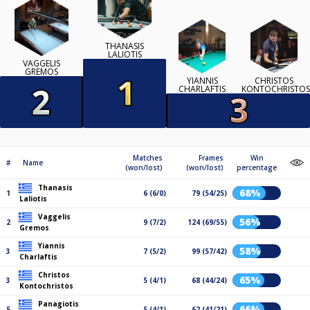
THANASIS
LALIOTIS
VAGGELIS
GREMOS
YIANNIS
CHRISTOS
CHARLAFTIS
KONTOCHRISTOS
Matches
Frames
Win
#
Name
(won/lost)
(won/lost)
percentage
Thanasis
68%
1
6 (6/0)
79 (54/25)
Laliotis
Vaggelis
56%
2
9 (7/2)
124 (69/55)
Gremos
Yiannis
58%
3
7 (5/2)
99 (57/42)
Charlaftis
Christos
65%
3
5 (4/1)
68 (44/24)
Kontochristos
Panagiotis
66%
5
5 (4/1)
62 (41/21)