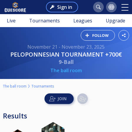
Sign in
Live
Tournaments
Leagues
Upgrade
FOLLOW
November 21 - November 23, 2025
PELOPONNESIAN TOURNAMENT +700€
9-Ball
The ball room
The ball room
Tournaments
Results