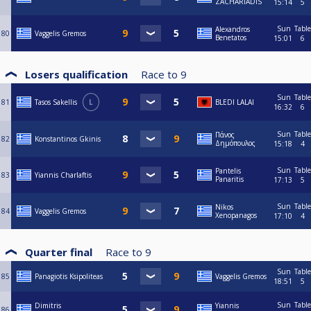
ZACHARIADIS
15:14
5
Sun
Table
Alexandros
80
Vaggelis Gremos
Benetatos
15:01
6
Losers qualification
Race to
9
Sun
Table
81
Tasos Sakellis
L
BLEDI LALAI
16:32
6
Sun
Table
Πάνος
82
Konstantinos Gkinis
Δημόπουλος
15:18
4
Sun
Table
Pantelis
83
Yiannis Charlaftis
Panaritis
17:13
5
Sun
Table
Nikos
84
Vaggelis Gremos
Xenopanagos
17:10
4
Quarter final
Race to
9
Sun
Table
85
Panagiotis Ksipoliteas
Vaggelis Gremos
18:51
5
Sun
Table
Dimitris
Yiannis
86