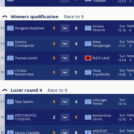
Theodosis
22:03
5
Winners qualification
Race to
9
Sun
Table
Pantelis
73
Panagiotis Ksipoliteas
Panaritis
12:16
6
Sun
Table
Dimitris
Nikos
74
Christopoulos
Xenopanagos
11:51
5
Sun
Table
75
Thanasis Laliotis
BLEDI LALAI
12:04
4
Sun
Table
Christos
Πάνος
76
Kontochristos
Δημόπουλος
13:06
5
Loser round 4
Race to
9
Sun
lukourgos
77
Tasos Sakellis
Feretos
14:14
Sun
Table
ΧΡΙΣΤΟΦΟΡΟΣ
Konstantinos
78
ΓΟΥΔΕΛΗΣ
Gkinis
12:43
4
Sun
Table
ANDREAS
79
Yiannis Charlaftis