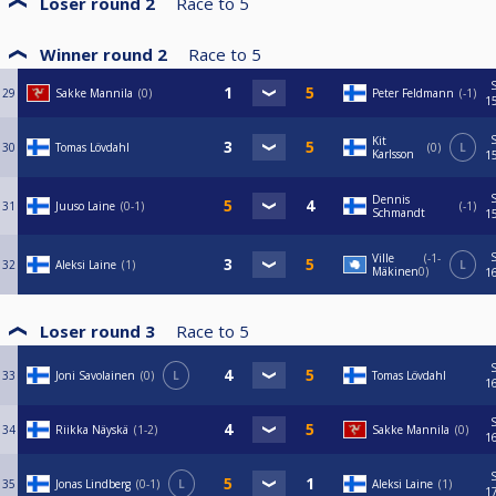
Loser round 2
Race to
5
Winner round 2
Race to
5
29
Sakke Mannila
0
Peter Feldmann
-1
1
Kit
30
Tomas Lövdahl
0
L
Karlsson
1
Dennis
31
Juuso Laine
0-1
-1
Schmandt
1
Ville
-1-
32
Aleksi Laine
1
L
Mäkinen
0
1
Loser round 3
Race to
5
33
Joni Savolainen
0
L
Tomas Lövdahl
1
34
Riikka Näyskä
1-2
Sakke Mannila
0
1
35
Jonas Lindberg
0-1
L
Aleksi Laine
1
1