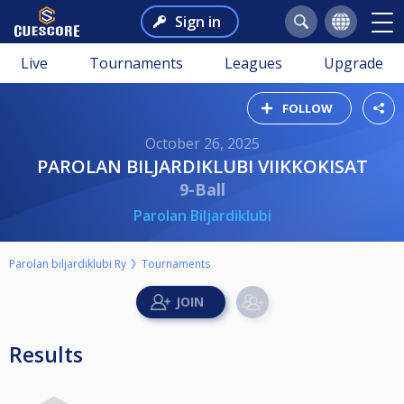
Sign in
Live
Tournaments
Leagues
Upgrade
FOLLOW
October 26, 2025
PAROLAN BILJARDIKLUBI VIIKKOKISAT
9-Ball
Parolan Biljardiklubi
Parolan biljardiklubi Ry
Tournaments
Results