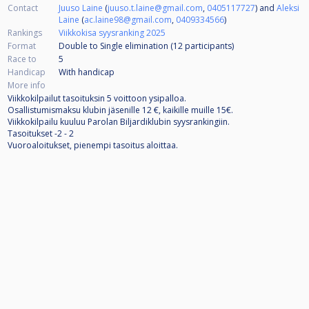
Contact
Juuso Laine
(
juuso.t.laine@gmail.com
,
0405117727
) and
Aleksi
Laine
(
ac.laine98@gmail.com
,
0409334566
)
Rankings
Viikkokisa syysranking 2025
Format
Double to Single elimination (12
participants
)
Race to
5
Handicap
With handicap
More info
Viikkokilpailut tasoituksin 5 voittoon ysipalloa.
Osallistumismaksu klubin jäsenille 12 €, kaikille muille 15€.
Viikkokilpailu kuuluu Parolan Biljardiklubin syysrankingiin.
Tasoitukset -2 - 2
Vuoroaloitukset, pienempi tasoitus aloittaa.