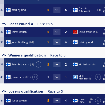
Dennis
36
petri nylund
-1
Schmandt
1
Loser round 4
Race to
5
37
Tomas Lövdahl
Sakke Mannila
0
1
38
Jonas Lindberg
0-1
petri nylund
1
Winners qualification
Race to
5
39
Peter Feldmann
-1
L
Kit Karlsson
0
1
Ville
-1-
40
Juuso Laine
0-1
R1
L
Mäkinen
0
1
Losers qualification
Race to
5
Juuso
0-
41
Tomas Lövdahl
L
Laine
1
1