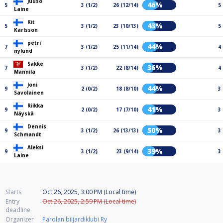
Juuso
46%
5
3 (1/2)
26 (12/14)
5
Laine
Kit
43%
5
3 (1/2)
23 (10/13)
5
Karlsson
petri
44%
7
3 (1/2)
25 (11/14)
4
nylund
Sakke
36%
7
3 (1/2)
22 (8/14)
4
Mannila
Joni
44%
9
2 (0/2)
18 (8/10)
3
Savolainen
Riikka
41%
9
2 (0/2)
17 (7/10)
3
Näyskä
Dennis
50%
9
3 (1/2)
26 (13/13)
3
Schmandt
Aleksi
39%
9
3 (1/2)
23 (9/14)
3
Laine
Starts
Oct 26, 2025, 3:00 PM (Local time)
Entry
Oct 26, 2025, 2:59 PM (Local time)
deadline
Organizer
Parolan biljardiklubi Ry