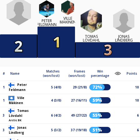
VILLE
PETER
MÄKINEN
FELDMANN
JONAS
TOMAS
LINDBERG
LÖVDAHL
Matches
Frames
Win
#
Name
Points
(won/lost)
(won/lost)
percentage
Peter
72%
1
5 (4/0)
29 (21/8)
10
Feldmann
Ville
59%
1
4 (3/0)
27 (16/11)
10
Mäkinen
Tomas
55%
3
6 (4/2)
49 (27/22)
6
Lövdahl
Arctic BK
Jonas
51%
3
5 (3/2)
37 (19/18)
6
Lindberg