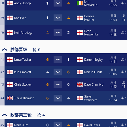
周日
John
桌 2
38
Andy Bishop
McMackin
13:55
周日
桌
Dennis
39
Rob Holt
Hearne
13:54
11
周日
Dean
桌 6
40
Neil Partridge
Newcombe
14:18
胜部晋级
抢
6
周日
桌 8
41
Lance Tucker
Darren Begley
14:11
周日
桌 6
42
Iain Crockett
Martin Hinds
15:06
周日
桌
43
Chris Stocker
Dave Crawford
14:43
11
周日
Steve
桌 3
44
Tim Williamson
Woodham
15:24
败部第三轮
抢
4
周日
桌 8
45
Mark Burr
David Lewis