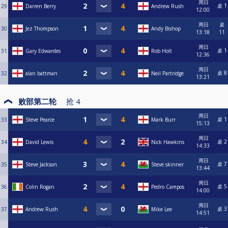
周日
桌 1
29
Darren Berry
Andrew Rush
12:00
周日
桌
30
Jez Thompson
Andy Bishop
13:18
11
周日
桌 1
31
Gary Edwardes
Rob Holt
12:36
周日
桌 8
32
alan battman
Neil Partridge
13:21
败部第二轮
抢
4
周日
桌 1
33
Steve Pearce
Mark Burr
15:13
周日
桌 2
34
David Lewis
Nick Hawkins
14:33
周日
桌 7
35
Steve Jackson
Steve skinner
13:44
周日
桌 5
36
Colin Rogan
Pedro Campos
14:00
周日
桌 3
37
Andrew Rush
Mike Lee
14:51