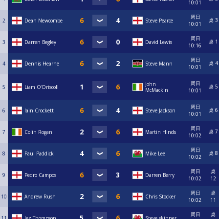
10:01
周日
桌 3
2
Dean Newcombe
Steve Pearce
10:01
周日
桌 1
3
Darren Begley
David Lewis
10:16
周日
桌 4
4
Dennis Hearne
Steve Mann
10:01
周日
John
桌 5
5
Liam O'Driscoll
McMackin
10:01
周日
桌 6
6
Iain Crockett
Steve Jackson
10:01
周日
桌 7
7
Colin Rogan
Martin Hinds
10:02
周日
桌 8
8
Paul Paddick
Mike Lee
10:02
周日
桌
9
Pedro Campos
Darren Berry
10:02
12
周日
桌
10
Andrew Rush
Chris Stocker
10:02
11
周日
桌
11
Jez Thompson
Steve skinner