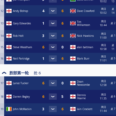
10:02
13
周日
桌
12
Andy Bishop
Dave Crawford
10:02
14
周日
Tim
桌 2
13
Gary Edwardes
Williamson
10:44
周日
桌 1
14
Rob Holt
Nick Hawkins
11:00
周日
桌
15
Steve Woodham
alan battman
10:58
11
周日
桌 5
16
Neil Partridge
Mark Burr
11:01
胜部第一轮
抢
6
周日
Dean
桌 7
17
Lance Tucker
Newcombe
12:58
周日
Dennis
桌 6
18
Darren Begley
Hearne
11:35
周日
桌 7
19
John McMackin
Iain Crockett
11:44