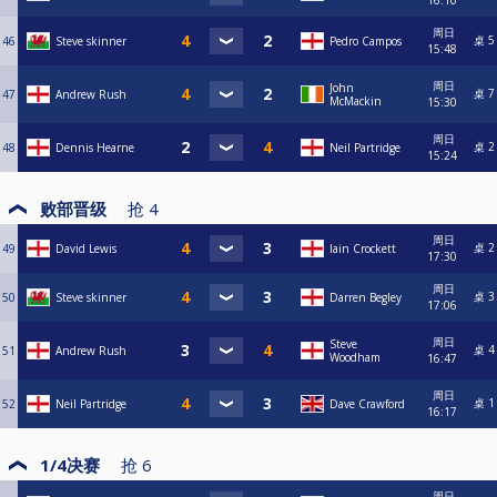
16:10
周日
桌 5
46
Steve skinner
Pedro Campos
15:48
周日
John
桌 7
47
Andrew Rush
McMackin
15:30
周日
桌 2
48
Dennis Hearne
Neil Partridge
15:24
败部晋级
抢
4
周日
桌 2
49
David Lewis
Iain Crockett
17:30
周日
桌 3
50
Steve skinner
Darren Begley
17:06
周日
Steve
桌 4
51
Andrew Rush
Woodham
16:47
周日
桌 1
52
Neil Partridge
Dave Crawford
16:17
1/4决赛
抢
6
周日