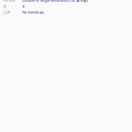
Format
Double to Single elimination (32
参与者
)
抢
6
让局
No handicap