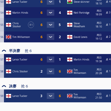
桌 4
53
Lance Tucker
Steve skinner
18:10
周日
桌 3
54
Martin Hinds
Neil Partridge
18:09
周日
Chris
Steve
桌 1
55
R1
Stocker
Woodham
18:10
周日
桌 2
56
Tim Williamson
David Lewis
19:12
半决赛
抢
6
周日
桌 4
57
Lance Tucker
Martin Hinds
19:38
周日
Tim
桌 1
58
Chris Stocker
Williamson
20:28
决赛
抢
6
周日
Tim
桌 1
59
Lance Tucker
Williamson
21:50