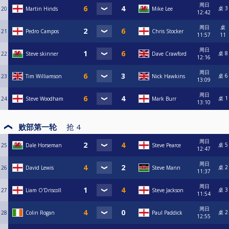
周日
桌 3
20
Martin Hinds
Mike Lee
12:42
周日
桌
21
Pedro Campos
Chris Stocker
11:57
11
周日
桌 8
22
Steve skinner
Dave Crawford
12:16
周日
桌 6
23
Tim Williamson
Nick Hawkins
13:09
周日
桌 1
24
Steve Woodham
Mark Burr
13:10
败部第一轮
抢
4
周日
桌 5
25
Dale Horseman
Steve Pearce
12:47
周日
桌 2
26
David Lewis
Steve Mann
11:37
周日
桌 3
27
Liam O'Driscoll
Steve Jackson
11:54
周日
桌 2
28
Colin Rogan
Paul Paddick
12:55