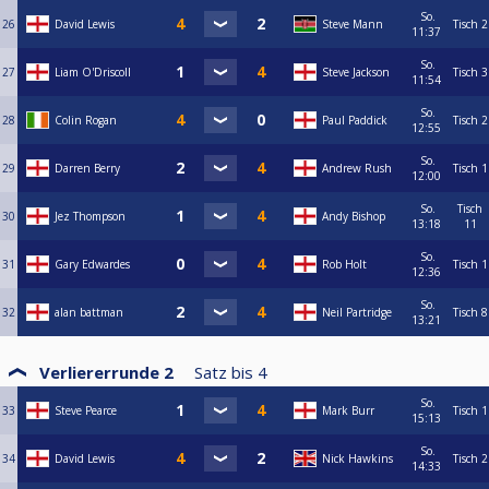
So.
26
David Lewis
Steve Mann
Tisch 2
11:37
So.
27
Liam O'Driscoll
Steve Jackson
Tisch 3
11:54
So.
28
Colin Rogan
Paul Paddick
Tisch 2
12:55
So.
29
Darren Berry
Andrew Rush
Tisch 1
12:00
So.
Tisch
30
Jez Thompson
Andy Bishop
13:18
11
So.
31
Gary Edwardes
Rob Holt
Tisch 1
12:36
So.
32
alan battman
Neil Partridge
Tisch 8
13:21
Verliererrunde 2
Satz bis
4
So.
33
Steve Pearce
Mark Burr
Tisch 1
15:13
So.
34
David Lewis
Nick Hawkins
Tisch 2
14:33