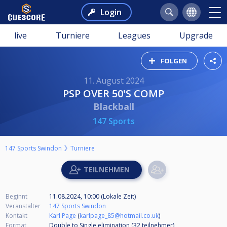
Login
live
Turniere
Leagues
Upgrade
FOLGEN
11. August 2024
PSP OVER 50'S COMP
Blackball
147 Sports
147 Sports Swindon
Turniere
Beginnt
11.08.2024, 10:00 (Lokale Zeit)
Veranstalter
147 Sports Swindon
Kontakt
Karl Page
(
karlpage_85@hotmail.co.uk
)
Format
Double to Single elimination (32
teilnehmer
)