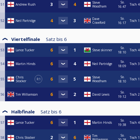
So.
Steve
51
Andrew Rush
Tisch 4
Woodham
16:47
So.
Dave
52
Neil Partridge
Tisch 1
Crawford
16:17
Viertelfinale
Satz bis
6
So.
53
Lance Tucker
Steve skinner
Tisch 4
18:10
So.
54
Martin Hinds
Neil Partridge
Tisch 3
18:09
So.
Chris
Steve
55
R1
Tisch 1
Stocker
Woodham
18:10
So.
56
Tim Williamson
David Lewis
Tisch 2
19:12
Halbfinale
Satz bis
6
So.
57
Lance Tucker
Martin Hinds
Tisch 4
19:38
So.
Tim
58
Chris Stocker
Tisch 1
Williamson
20:28