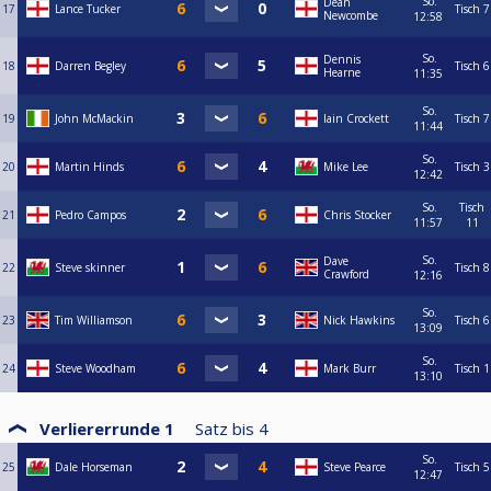
So.
Dean
17
Lance Tucker
Tisch 7
Newcombe
12:58
So.
Dennis
18
Darren Begley
Tisch 6
Hearne
11:35
So.
19
John McMackin
Iain Crockett
Tisch 7
11:44
So.
20
Martin Hinds
Mike Lee
Tisch 3
12:42
So.
Tisch
21
Pedro Campos
Chris Stocker
11:57
11
So.
Dave
22
Steve skinner
Tisch 8
Crawford
12:16
So.
23
Tim Williamson
Nick Hawkins
Tisch 6
13:09
So.
24
Steve Woodham
Mark Burr
Tisch 1
13:10
Verliererrunde 1
Satz bis
4
So.
25
Dale Horseman
Steve Pearce
Tisch 5
12:47