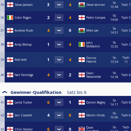
So.
35
Steve Jackson
Steve skinner
Tisch 7
13:44
So.
36
Colin Rogan
Pedro Campos
Tisch 5
14:00
So.
37
Andrew Rush
Mike Lee
Tisch 3
14:51
So.
John
38
Andy Bishop
Tisch 2
McMackin
13:55
So.
Tisch
Dennis
39
Rob Holt
Hearne
13:54
11
So.
Dean
40
Neil Partridge
Tisch 6
Newcombe
14:18
Gewinner-Qualifikation
Satz bis
6
So.
41
Lance Tucker
Darren Begley
Tisch 8
14:11
So.
42
Iain Crockett
Martin Hinds
Tisch 6
15:06
So.
Tisch
Dave
43
Chris Stocker