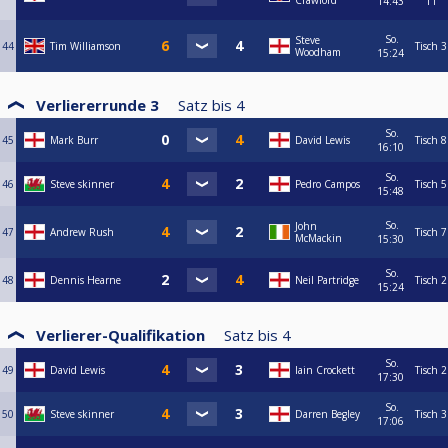
Crawford
14:43
11
So.
Steve
44
Tim Williamson
Tisch 3
Woodham
15:24
Verliererrunde 3
Satz bis
4
So.
45
Mark Burr
David Lewis
Tisch 8
16:10
So.
46
Steve skinner
Pedro Campos
Tisch 5
15:48
So.
John
47
Andrew Rush
Tisch 7
McMackin
15:30
So.
48
Dennis Hearne
Neil Partridge
Tisch 2
15:24
Verlierer-Qualifikation
Satz bis
4
So.
49
David Lewis
Iain Crockett
Tisch 2
17:30
So.
50
Steve skinner
Darren Begley
Tisch 3
17:06