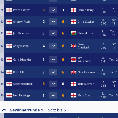
10:02
So.
Tisch
9
Pedro Campos
Darren Berry
10:02
12
So.
Tisch
10
Andrew Rush
Chris Stocker
10:02
11
So.
Tisch
11
Jez Thompson
Steve skinner
10:02
13
So.
Tisch
Dave
12
Andy Bishop
Crawford
10:02
14
So.
Tim
13
Gary Edwardes
Tisch 2
Williamson
10:44
So.
14
Rob Holt
Nick Hawkins
Tisch 1
11:00
So.
Tisch
15
Steve Woodham
alan battman
10:58
11
So.
16
Neil Partridge
Mark Burr
Tisch 5
11:01
Gewinnerrunde 1
Satz bis
6