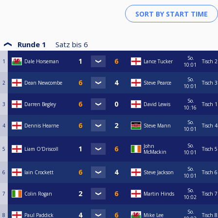
Runde 1
Satz bis
6
So.
1
Dale Horseman
Lance Tucker
Tisch 2
10:01
So.
2
Dean Newcombe
Steve Pearce
Tisch 3
10:01
So.
3
Darren Begley
David Lewis
Tisch 1
10:16
So.
4
Dennis Hearne
Steve Mann
Tisch 4
10:01
So.
John
5
Liam O'Driscoll
Tisch 5
McMackin
10:01
So.
6
Iain Crockett
Steve Jackson
Tisch 6
10:01
So.
7
Colin Rogan
Martin Hinds
Tisch 7
10:02
So.
8
Paul Paddick
Mike Lee
Tisch 8