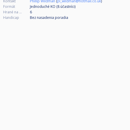
Kontakt
Phillip Wildman
(
pl_wildman@hotmail.co.uk
)
Formát
Jednoduché KO (8
účastníci
)
Hrané na ...
6
Handicap
Bez nasadenia poradia