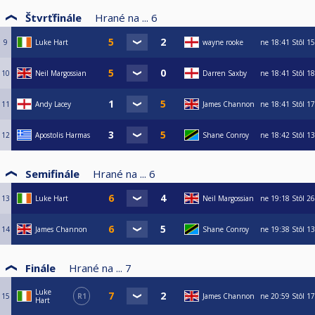
Štvrťfinále
Hrané na ...
6
9
Luke Hart
wayne rooke
ne
18:41
Stôl 15
10
Neil Margossian
Darren Saxby
ne
18:41
Stôl 18
11
Andy Lacey
James Channon
ne
18:41
Stôl 17
12
Apostolis Harmas
Shane Conroy
ne
18:42
Stôl 13
Semifinále
Hrané na ...
6
13
Luke Hart
Neil Margossian
ne
19:18
Stôl 26
14
James Channon
Shane Conroy
ne
19:38
Stôl 13
Finále
Hrané na ...
7
Luke
15
R1
James Channon
ne
20:59
Stôl 17
Hart