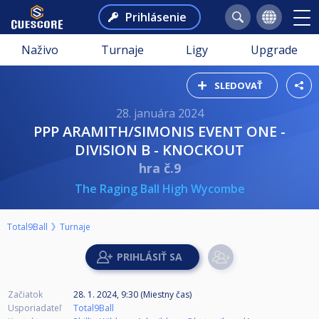
Prihlásenie
Naživo
Turnaje
Ligy
Upgrade
SLEDOVAŤ
28. januára 2024
PPP ARAMITH/SIMONIS EVENT ONE -
DIVISION B - KNOCKOUT
hra č.9
The Raging Ball High Wycombe
Total9Ball
Turnaje
Začiatok
28. 1. 2024, 9:30 (Miestny čas)
Usporiadateľ
Total9Ball