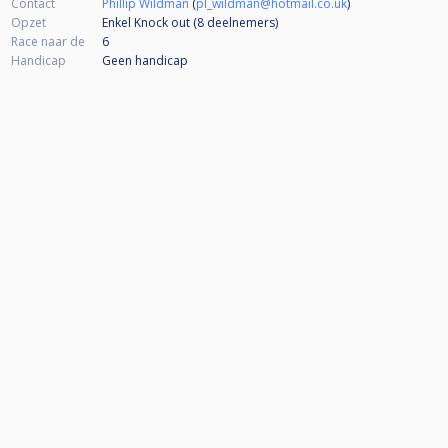
Contact
Phillip Wildman
(
pl_wildman@hotmail.co.uk
)
Opzet
Enkel Knock out (8
deelnemers
)
Race naar de
6
Handicap
Geen handicap