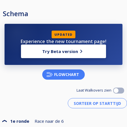
Schema
UPDATED
Experience the new tournament page!
Try Beta version
FLOWCHART
Laat Walkovers zien
1e ronde
Race naar de
6