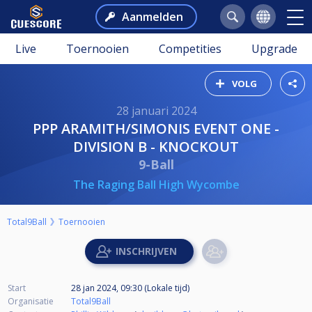
Aanmelden
Live
Toernooien
Competities
Upgrade
VOLG
28 januari 2024
PPP ARAMITH/SIMONIS EVENT ONE -
DIVISION B - KNOCKOUT
9-Ball
The Raging Ball High Wycombe
Total9Ball
Toernooien
Start
28 jan 2024, 09:30 (Lokale tijd)
Organisatie
Total9Ball