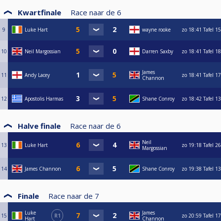
Kwartfinale
Race naar de
6
9
Luke Hart
wayne rooke
zo
18:41
Tafel 15
10
Neil Margossian
Darren Saxby
zo
18:41
Tafel 18
James
11
Andy Lacey
zo
18:41
Tafel 17
Channon
12
Apostolis Harmas
Shane Conroy
zo
18:42
Tafel 13
Halve finale
Race naar de
6
Neil
13
Luke Hart
zo
19:18
Tafel 26
Margossian
14
James Channon
Shane Conroy
zo
19:38
Tafel 13
Finale
Race naar de
7
Luke
James
15
R1
zo
20:59
Tafel 17
Hart
Channon