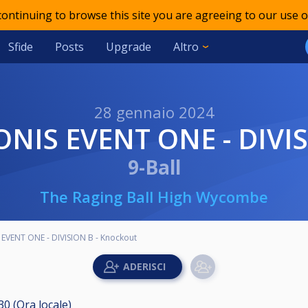
 continuing to browse this site you are agreeing to our use o
Sfide
Posts
Upgrade
Altro
28 gennaio 2024
ONIS EVENT ONE - DIVI
9-Ball
The Raging Ball High Wycombe
EVENT ONE - DIVISION B - Knockout
30 (Ora locale)