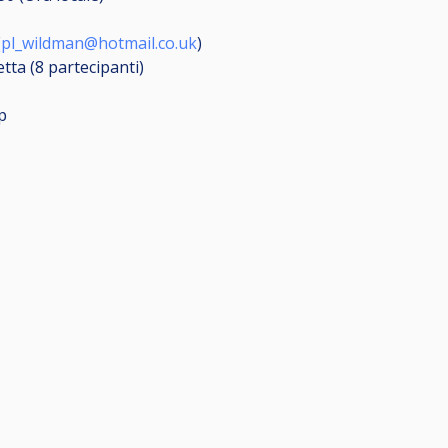
(
pl_wildman@hotmail.co.uk
)
etta (8
partecipanti
)
p