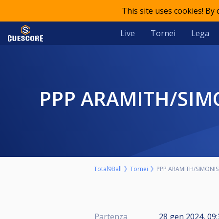
This site uses cookies! By
Live
Tornei
Lega
PPP ARAMITH/SIM
Total9Ball
Tornei
PPP ARAMITH/SIMONIS 
Partenza
28 gen 2024, 09: