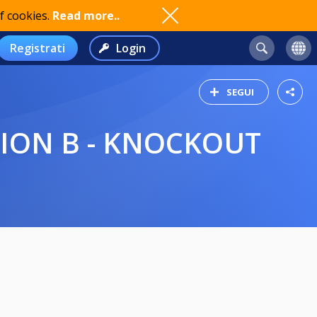
f cookies.
Read more..
Registrati
Login
SEGUI
SION B - KNOCKOUT