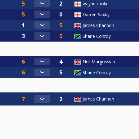
wayne rooke
Darren Saxby
James Channon
Shane Conroy
Neil Margossian
Shane Conroy
James Channon