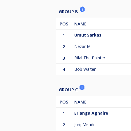
GROUP B
POS
NAME
1
Umut Sarkas
2
Nezar M
3
Bilal The Painter
4
Bob Walter
GROUP C
POS
NAME
1
Erlanga Agnalre
2
Jurij Menih