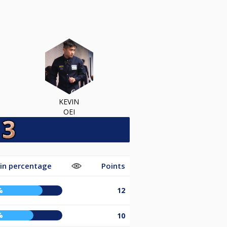
KEVIN
OEI
in percentage
Points
%
12
%
10