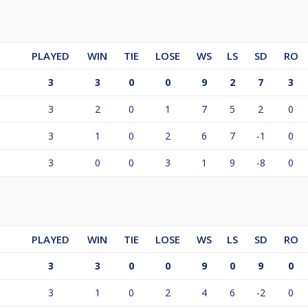
PLAYED
WIN
TIE
LOSE
WS
LS
SD
RO
3
3
0
0
9
2
7
3
3
2
0
1
7
5
2
0
3
1
0
2
6
7
-1
0
3
0
0
3
1
9
-8
0
PLAYED
WIN
TIE
LOSE
WS
LS
SD
RO
3
3
0
0
9
0
9
0
3
1
0
2
4
6
-2
0