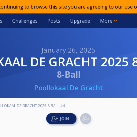
 continuing to browse this site you are agreeing to our use o
s
Challenges
Posts
Upgrade
More
January 26, 2025
KAAL DE GRACHT 2025 8
8-Ball
Poollokaal De Gracht
LLOKAAL DE GRACHT 2025 8-BALL #4