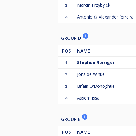
3
Marcin Przybylek
4
Antonio.♎️ Alexander ferreira.
GROUP D
POS
NAME
1
Stephen Reiziger
2
Joris de Winkel
3
Bríain O'Donoghue
4
Assem Issa
GROUP E
POS
NAME