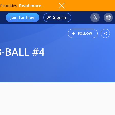
f cookies.
Read more..
Join for free
Sign in
FOLLOW
-BALL #4