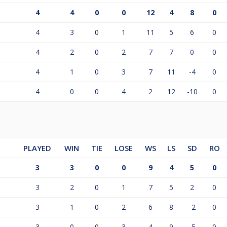
4
4
0
0
12
4
8
0
4
3
0
1
11
5
6
0
4
2
0
2
7
7
0
0
4
1
0
3
7
11
-4
0
4
0
0
4
2
12
-10
0
PLAYED
WIN
TIE
LOSE
WS
LS
SD
RO
3
3
0
0
9
4
5
0
3
2
0
1
7
5
2
0
3
1
0
2
6
8
-2
0
3
0
0
3
4
9
-5
0