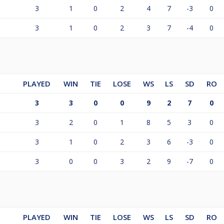
3
1
0
2
4
7
-3
0
3
1
0
2
3
7
-4
0
PLAYED
WIN
TIE
LOSE
WS
LS
SD
RO
3
3
0
0
9
2
7
0
3
2
0
1
8
5
3
0
3
1
0
2
3
6
-3
0
3
0
0
3
2
9
-7
0
PLAYED
WIN
TIE
LOSE
WS
LS
SD
RO