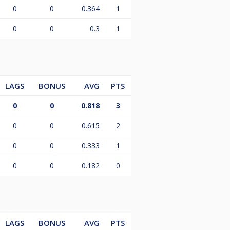
0
0
0.364
1
0
0
0.3
1
LAGS
BONUS
AVG
PTS
0
0
0.818
3
0
0
0.615
2
0
0
0.333
1
0
0
0.182
0
LAGS
BONUS
AVG
PTS