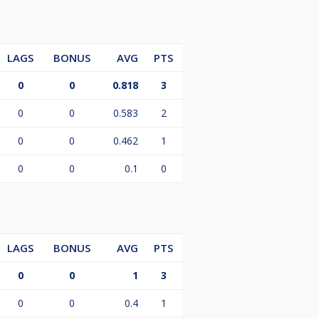
LAGS
BONUS
AVG
PTS
0
0
0.818
3
0
0
0.583
2
0
0
0.462
1
0
0
0.1
0
LAGS
BONUS
AVG
PTS
0
0
1
3
0
0
0.4
1