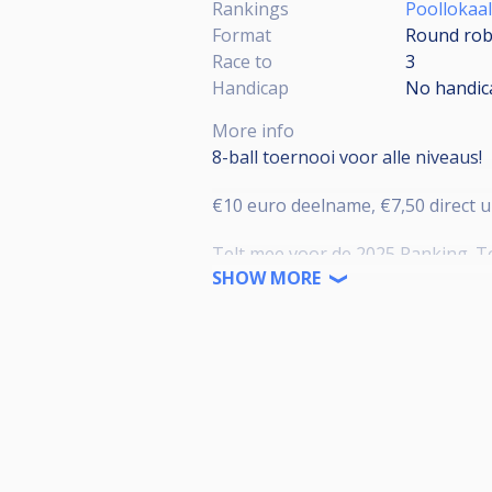
Rankings
Poollokaal
Format
Round rob
Race to
3
Handicap
No handic
More info
8-ball toernooi voor alle niveaus!
€10 euro deelname, €7,50 direct u
Telt mee voor de 2025 Ranking. To
Minimaal 15 deelnames benodigd 
SHOW MORE
Tournament counts towards the 202
Minimum of 15 tournament entries 
De loting wordt gedaan om 16:00.
Te laat komen resulteert in het ver
15 minuten of meer te laat resultee
Meer dan 30 minuten te laat result