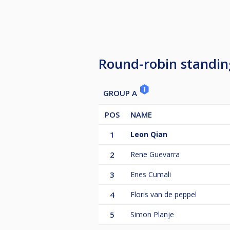
*Het staat de toernooileiding vrij
The draw will take place at 16:00.
Arriving late results in the loss of
Arriving 15 minutes or more late re
Round-robin standin
Arriving more than 30 minutes late
*The tournament management is fr
GROUP A
POS
NAME
1
Leon Qian
2
Rene Guevarra
3
Enes Cumali
4
Floris van de peppel
5
Simon Planje