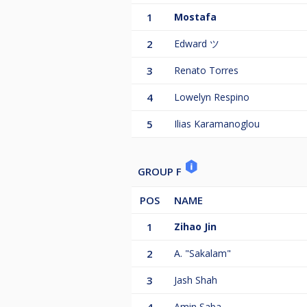
1
Mostafa
2
Edward ツ
3
Renato Torres
4
Lowelyn Respino
5
Ilias Karamanoglou
GROUP F
POS
NAME
1
Zihao Jin
2
A. "Sakalam"
3
Jash Shah
Amin Saba