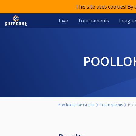
This site uses cookies! By
Live
Tournaments
League
POOLLO
Poollokaal De Gracht
Tournaments
POO