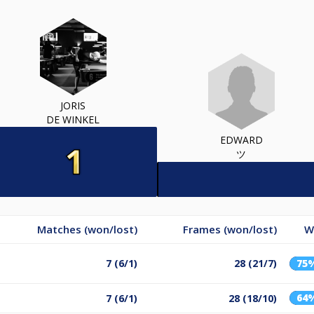
JORIS
DE WINKEL
EDWARD
ツ
Matches (won/lost)
Frames (won/lost)
W
7 (6/1)
28 (21/7)
75
64
7 (6/1)
28 (18/10)