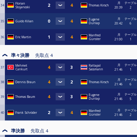
月
テーブル
Florian
34
Thomas Kirsch
Stojanoski
20:39
2
月
テーブル
Eugene
35
Guido Kilian
Dunlap
20:42
6
月
テーブル
Manfred
36
Eric Martin
Günster
21:00
1
準々決勝
先取点
4
月
テーブル
Mehmet
Rattapol
37
Cankurt
Sassmann
21:46
1
月
テーブル
38
Dennis Braun
Thomas Kirsch
21:46
6
月
テーブル
Eugene
39
Thomas Baum
Dunlap
21:46
5
月
テーブル
Manfred
40
Frank Schröder
Günster
21:46
2
準決勝
先取点
4