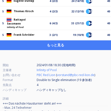
58%
Eugene Dunlap
5
4 (2/2)
24 (14/10)
40
55%
Thomas Kirsch
5
4 (2/2)
22 (12/10)
40
Rattapol
64%
5
6 (4/2)
33 (21/12)
40
Sassmann
Infinity of Pool
53%
Frank Schröder
5
3 (2/1)
19 (10/9)
40
もっと見る
開始
2024/01/08 18:30 (現地時間)
主催者
Infinity of Pool
お問い合わせ
PBC Red Lion
(
vorstand@pbc-red-lion.de
)
Format
Double to Single elimination (19
参加者
)
先取点
4
ハンディキャップ
ハンディキャップなし
詳細
+++ Das nächste Hausturnier steht an! +++
- Max. 24 Teilnehmer