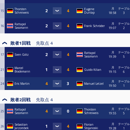
月
テーブル
Thorsten
Eugene
15
Schreiweis
Dunlap
18:58
3
月
テーブル
Rattapol
16
Frank Schröder
Sassmann
19:07
2
敗者1回戦
先取点
4
月
テーブル
Rattapol
17
Sven Götz
Sassmann
19:39
5
月
テーブル
Marcel
21
Guido Kilian
Brademann
19:15
6
月
テーブル
24
Eric Martin
Manuel Letzel
19:50
1
敗者2回戦
先取点
4
月
テーブル
Rattapol
Thorsten
25
Sassmann
Schreiweis
19:55
5
月
テーブル
Sebastian
Florian
26
Jarzombek
Stojanoski
19:28
1