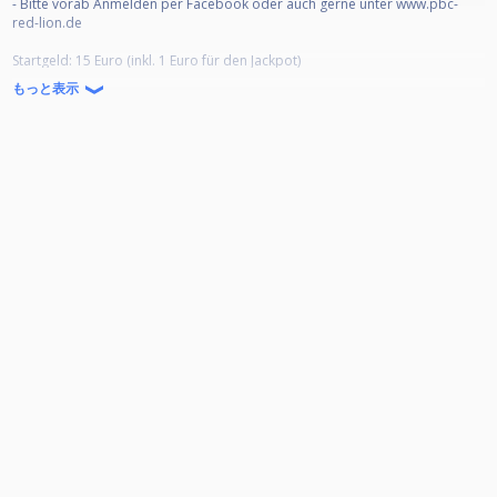
- Bitte vorab Anmelden per Facebook oder auch gerne unter www.pbc-
red-lion.de
Startgeld: 15 Euro (inkl. 1 Euro für den Jackpot)
Der Modus:
もっと表示
Wie immer spielen wir 9-Ball im Doppel-KO-Modus bis Viertelfinale.
Danach Einfach-KO. Einspielen ist ab 17:30 Uhr möglich!
Auch der Jackpot wird wieder ausgespielt!
Adresse:
Vereinsheim des PBC Red Lion
Bürgermeister-Fries-Straße 6
67069 Ludwigshafen
Wir freuen uns auf euer Kommen!!
Bis dann
Euer PBC Red Lion