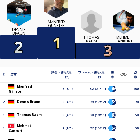
MANFRED
GÜNSTER
DENNIS
BRAUN
THOMAS
MEHMET
BAUM
CANKURT
試合（勝ち/負
フレーム（勝ち/負
勝
点
名前
#
け）
け）
率
数
Manfred
66%
1
6 (5/1)
32 (21/11)
100
Günster
59%
Dennis Braun
2
5 (4/1)
29 (17/12)
70
63%
Thomas Baum
3
5 (4/1)
30 (19/11)
50
Mehmet
56%
3
4 (3/1)
27 (15/12)
50
Cankurt