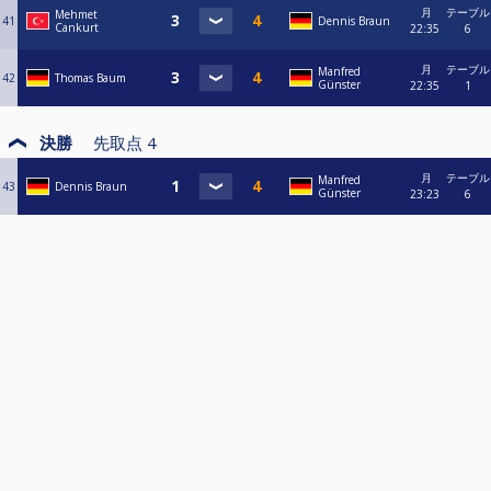
月
テーブル
Mehmet
41
Dennis Braun
Cankurt
22:35
6
月
テーブル
Manfred
42
Thomas Baum
Günster
22:35
1
決勝
先取点
4
月
テーブル
Manfred
43
Dennis Braun
Günster
23:23
6