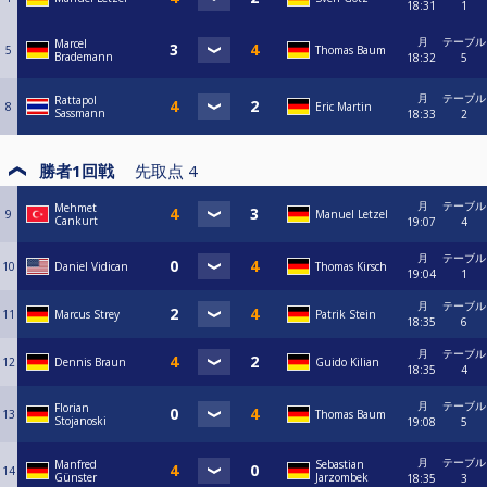
18:31
1
月
テーブル
Marcel
5
Thomas Baum
Brademann
18:32
5
月
テーブル
Rattapol
8
Eric Martin
Sassmann
18:33
2
勝者1回戦
先取点
4
月
テーブル
Mehmet
9
Manuel Letzel
Cankurt
19:07
4
月
テーブル
10
Daniel Vidican
Thomas Kirsch
19:04
1
月
テーブル
11
Marcus Strey
Patrik Stein
18:35
6
月
テーブル
12
Dennis Braun
Guido Kilian
18:35
4
月
テーブル
Florian
13
Thomas Baum
Stojanoski
19:08
5
月
テーブル
Manfred
Sebastian
14
Günster
Jarzombek
18:35
3