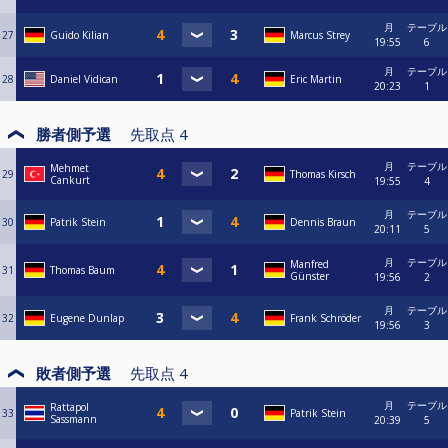
月
テーブル
27
Guido Kilian
Marcus Strey
19:55
6
月
テーブル
28
Daniel Vidican
Eric Martin
20:23
1
勝者側予選
先取点
4
月
テーブル
Mehmet
29
Thomas Kirsch
Cankurt
19:55
4
月
テーブル
30
Patrik Stein
Dennis Braun
20:11
5
月
テーブル
Manfred
31
Thomas Baum
Günster
19:56
2
月
テーブル
32
Eugene Dunlap
Frank Schröder
19:56
3
敗者側予選
先取点
4
月
テーブル
Rattapol
33
Patrik Stein
Sassmann
20:39
5