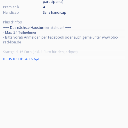
participants
)
Premier à
4
Handicap
Sans handicap
Plus d'infos
+++ Das nächste Hausturnier steht an! +++
- Max. 24 Teilnehmer
- Bitte vorab Anmelden per Facebook oder auch gerne unter www.pbc-
red-lion.de
Startgeld: 15 Euro (inkl. 1 Euro für den Jackpot)
Der Modus:
PLUS DE DÉTAILS
Wie immer spielen wir 9-Ball im Doppel-KO-Modus bis Viertelfinale.
Danach Einfach-KO. Einspielen ist ab 17:30 Uhr möglich!
Auch der Jackpot wird wieder ausgespielt!
Adresse:
Vereinsheim des PBC Red Lion
Bürgermeister-Fries-Straße 6
67069 Ludwigshafen
Wir freuen uns auf euer Kommen!!
Bis dann
Euer PBC Red Lion