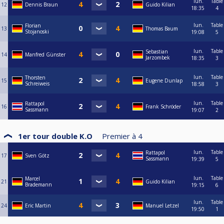
lun.
Table
12
Dennis Braun
Guido Kilian
18:35
4
lun.
Table
Florian
13
Thomas Baum
Stojanoski
19:08
5
lun.
Table
Sebastian
14
Manfred Günster
Jarzombek
18:35
3
lun.
Table
Thorsten
15
Eugene Dunlap
Schreiweis
18:58
3
lun.
Table
Rattapol
16
Frank Schröder
Sassmann
19:07
2
1er tour double K.O
Premier à
4
lun.
Table
Rattapol
17
Sven Götz
Sassmann
19:39
5
lun.
Table
Marcel
21
Guido Kilian
Brademann
19:15
6
lun.
Table
24
Eric Martin
Manuel Letzel
19:50
1