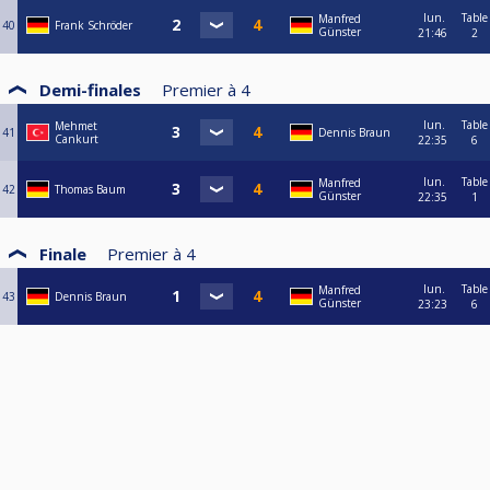
lun.
Table
Manfred
40
Frank Schröder
Günster
21:46
2
Demi-finales
Premier à
4
lun.
Table
Mehmet
41
Dennis Braun
Cankurt
22:35
6
lun.
Table
Manfred
42
Thomas Baum
Günster
22:35
1
Finale
Premier à
4
lun.
Table
Manfred
43
Dennis Braun
Günster
23:23
6