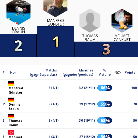
MANFRED
GÜNSTER
DENNIS
BRAUN
THOMAS
MEHMET
BAUM
CANKURT
Matchs
Manches
%
#
Nom
Points
(gagnés/perdus)
(gagnées/perdues)
Victoire
66%
1
6 (5/1)
32 (21/11)
100
Manfred
Günster
59%
2
5 (4/1)
29 (17/12)
70
Dennis
Braun
63%
3
5 (4/1)
30 (19/11)
50
Thomas
Baum
56%
3
4 (3/1)
27 (15/12)
50
Mehmet