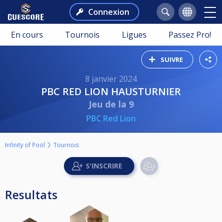
Connexion
En cours
Tournois
Ligues
Passez Pro!
SUIVRE
8 janvier 2024
PBC RED LION HAUSTURNIER
Jeu de la 9
PBC Red Lion
Infinity of Pool
Tournois
Resultats