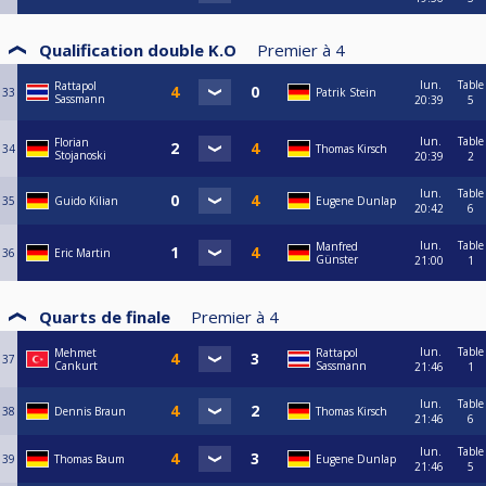
Qualification double K.O
Premier à
4
lun.
Table
Rattapol
33
Patrik Stein
Sassmann
20:39
5
lun.
Table
Florian
34
Thomas Kirsch
Stojanoski
20:39
2
lun.
Table
35
Guido Kilian
Eugene Dunlap
20:42
6
lun.
Table
Manfred
36
Eric Martin
Günster
21:00
1
Quarts de finale
Premier à
4
lun.
Table
Mehmet
Rattapol
37
Cankurt
Sassmann
21:46
1
lun.
Table
38
Dennis Braun
Thomas Kirsch
21:46
6
lun.
Table
39
Thomas Baum
Eugene Dunlap
21:46
5