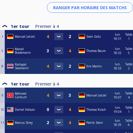
1er tour
Premier à
4
lun.
Table
1
Manuel Letzel
Sven Götz
18:31
1
lun.
Table
Marcel
5
Thomas Baum
Brademann
18:32
5
lun.
Table
Rattapol
8
Eric Martin
Sassmann
18:33
2
1er tour
Premier à
4
lun.
Table
Mehmet
9
Manuel Letzel
Cankurt
19:07
4
lun.
Table
10
Daniel Vidican
Thomas Kirsch
19:04
1
lun.
Table
11
Marcus Strey
Patrik Stein
18:35
6