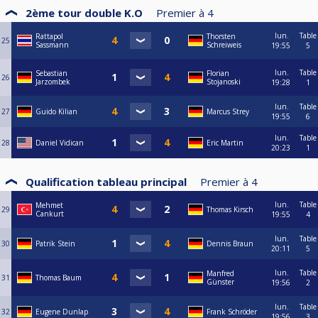
2ème tour double K.O
Premier à
4
lun.
Table
Rattapol
Thorsten
25
Sassmann
Schreiweis
19:55
5
lun.
Table
Sebastian
Florian
26
Jarzombek
Stojanoski
19:28
1
lun.
Table
27
Guido Kilian
Marcus Strey
19:55
6
lun.
Table
28
Daniel Vidican
Eric Martin
20:23
1
Qualification tableau principal
Premier à
4
lun.
Table
Mehmet
29
Thomas Kirsch
Cankurt
19:55
4
lun.
Table
30
Patrik Stein
Dennis Braun
20:11
5
lun.
Table
Manfred
31
Thomas Baum
Günster
19:56
2
lun.
Table
32
Eugene Dunlap
Frank Schröder
19:56
3