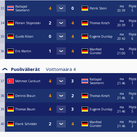
ma
Pöytä
Rattapol
33
Patrik Stein
Sassmann
20:39
5
ma
Pöytä
34
Florian Stojanoski
Thomas Kirsch
20:39
2
ma
Pöytä
35
Guido Kilian
Eugene Dunlap
20:42
6
ma
Pöytä
Manfred
36
Eric Martin
Günster
21:00
1
Puolivälierät
Voittomäärä
4
ma
Pöytä
Rattapol
37
Mehmet Cankurt
Sassmann
21:46
1
ma
Pöytä
38
Dennis Braun
Thomas Kirsch
21:46
6
ma
Pöytä
39
Thomas Baum
Eugene Dunlap
21:46
5
ma
Pöytä
Manfred
40
Frank Schröder
Günster
21:46
2