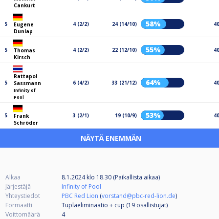
Cankurt
58%
5
4 (2/2)
24 (14/10)
4
Eugene
Dunlap
55%
5
4 (2/2)
22 (12/10)
4
Thomas
Kirsch
Rattapol
64%
5
6 (4/2)
33 (21/12)
4
Sassmann
Infinity of
Pool
53%
5
3 (2/1)
19 (10/9)
4
Frank
Schröder
NÄYTÄ ENEMMÄN
Alkaa
8.1.2024 klo 18.30 (Paikallista aikaa)
Järjestäjä
Infinity of Pool
Yhteystiedot
PBC Red Lion
(
vorstand@pbc-red-lion.de
)
Formaatti
Tuplaeliminaatio + cup (19
osallistujat
)
Voittomäärä
4