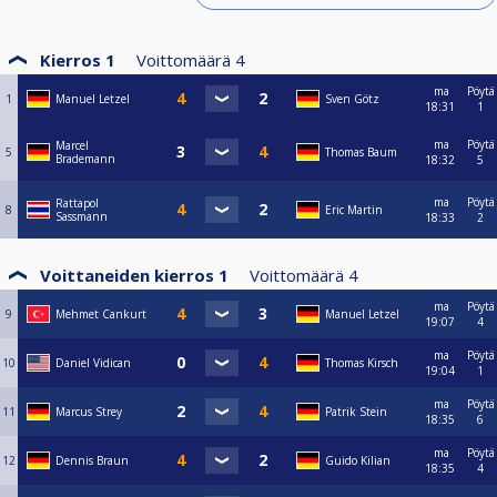
Kierros 1
Voittomäärä
4
ma
Pöytä
1
Manuel Letzel
Sven Götz
18:31
1
ma
Pöytä
Marcel
5
Thomas Baum
Brademann
18:32
5
ma
Pöytä
Rattapol
8
Eric Martin
Sassmann
18:33
2
Voittaneiden kierros 1
Voittomäärä
4
ma
Pöytä
9
Mehmet Cankurt
Manuel Letzel
19:07
4
ma
Pöytä
10
Daniel Vidican
Thomas Kirsch
19:04
1
ma
Pöytä
11
Marcus Strey
Patrik Stein
18:35
6
ma
Pöytä
12
Dennis Braun
Guido Kilian
18:35
4