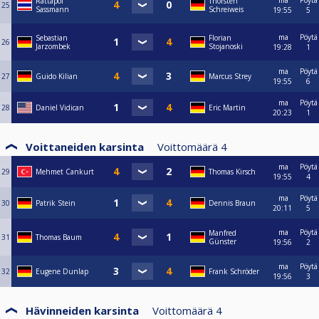
ma
Pöytä
Rattapol
Thorsten
25
Sassmann
Schreiweis
19:55
5
ma
Pöytä
Sebastian
Florian
26
Jarzombek
Stojanoski
19:28
1
ma
Pöytä
27
Guido Kilian
Marcus Strey
19:55
6
ma
Pöytä
28
Daniel Vidican
Eric Martin
20:23
1
Voittaneiden karsinta
Voittomäärä
4
ma
Pöytä
29
Mehmet Cankurt
Thomas Kirsch
19:55
4
ma
Pöytä
30
Patrik Stein
Dennis Braun
20:11
5
ma
Pöytä
Manfred
31
Thomas Baum
Günster
19:56
2
ma
Pöytä
32
Eugene Dunlap
Frank Schröder
19:56
3
Hävinneiden karsinta
Voittomäärä
4