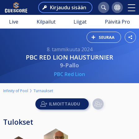
Kirjaudu sisään
Live
Kilpailut
Liigat
Päivitä Pro
SEURAA
8. tammikuuta 2024
PBC RED LION HAUSTURNIER
9-Pallo
PBC Red Lion
Infinity of Pool
Turnaukset
Tulokset