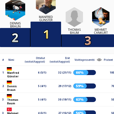
MANFRED
GÜNSTER
DENNIS
BRAUN
THOMAS
MEHMET
BAUM
CANKURT
Ottelut
Erät
#
Nimi
Voittoprosentti
Pisteet
(voitot/tappiot)
(voitot/tappiot)
66%
1
6 (5/1)
32 (21/11)
10
Manfred
Günster
59%
2
5 (4/1)
29 (17/12)
7
Dennis
Braun
63%
3
5 (4/1)
30 (19/11)
5
Thomas
Baum
56%
3
4 (3/1)
27 (15/12)
5
Mehmet