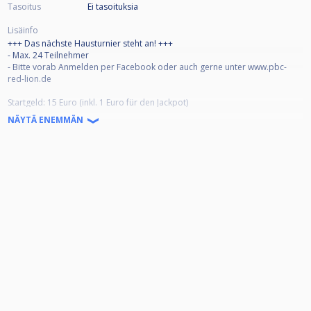
Tasoitus
Ei tasoituksia
Lisäinfo
+++ Das nächste Hausturnier steht an! +++
- Max. 24 Teilnehmer
- Bitte vorab Anmelden per Facebook oder auch gerne unter www.pbc-
red-lion.de
Startgeld: 15 Euro (inkl. 1 Euro für den Jackpot)
Der Modus:
NÄYTÄ ENEMMÄN
Wie immer spielen wir 9-Ball im Doppel-KO-Modus bis Viertelfinale.
Danach Einfach-KO. Einspielen ist ab 17:30 Uhr möglich!
Auch der Jackpot wird wieder ausgespielt!
Adresse:
Vereinsheim des PBC Red Lion
Bürgermeister-Fries-Straße 6
67069 Ludwigshafen
Wir freuen uns auf euer Kommen!!
Bis dann
Euer PBC Red Lion