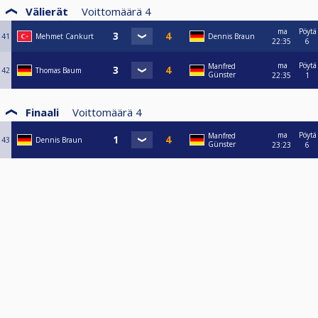
Välierät
Voittomäärä
4
ma
Pöytä
41
Mehmet Cankurt
Dennis Braun
22:35
6
ma
Pöytä
Manfred
42
Thomas Baum
Günster
22:35
1
Finaali
Voittomäärä
4
ma
Pöytä
Manfred
43
Dennis Braun
Günster
23:23
6