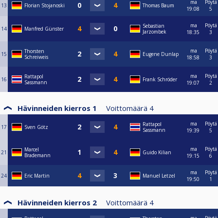
ma
Pöytä
13
Florian Stojanoski
Thomas Baum
19:08
5
ma
Pöytä
Sebastian
14
Manfred Günster
Jarzombek
18:35
3
ma
Pöytä
Thorsten
15
Eugene Dunlap
Schreiweis
18:58
3
ma
Pöytä
Rattapol
16
Frank Schröder
Sassmann
19:07
2
Hävinneiden kierros 1
Voittomäärä
4
ma
Pöytä
Rattapol
17
Sven Götz
Sassmann
19:39
5
ma
Pöytä
Marcel
21
Guido Kilian
Brademann
19:15
6
ma
Pöytä
24
Eric Martin
Manuel Letzel
19:50
1
Hävinneiden kierros 2
Voittomäärä
4