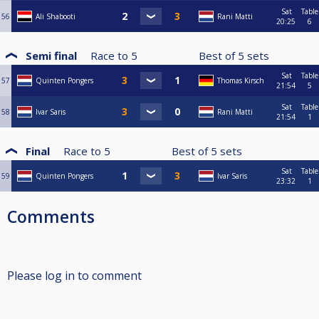
Sat
Table
56
Ali Shabooti
Rani Matti
20:25
6
Semi final
Race to
5
Best of
5
sets
Sat
Table
57
Quinten Pongers
Thomas Kirsch
21:54
5
Sat
Table
58
Ivar Saris
Rani Matti
21:54
1
Final
Race to
5
Best of
5
sets
Sat
Table
59
Quinten Pongers
Ivar Saris
23:32
1
Comments
Please log in to comment