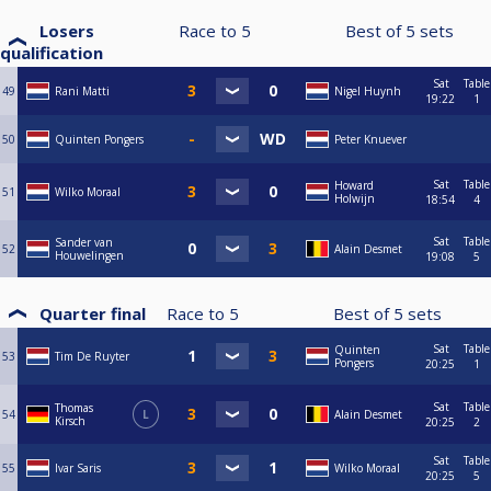
Losers
Race to
5
Best of
5
sets
qualification
Sat
Table
49
Rani Matti
Nigel Huynh
19:22
1
50
Quinten Pongers
Peter Knuever
Sat
Table
Howard
51
Wilko Moraal
Holwijn
18:54
4
Sat
Table
Sander van
52
Alain Desmet
Houwelingen
19:08
5
Quarter final
Race to
5
Best of
5
sets
Sat
Table
Quinten
53
Tim De Ruyter
Pongers
20:25
1
Sat
Table
Thomas
54
L
Alain Desmet
Kirsch
20:25
2
Sat
Table
55
Ivar Saris
Wilko Moraal
20:25
5