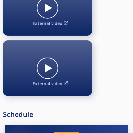
Scoort 1 punt.
5 gewonnen punten is een game.
Illegaal
External video
Geen kicks.
Geen combo's.
Geen caroms.
Geen kisses
Als een bank wordt gemaakt met deze opties krijg je geen punt en word
terug gelegd op de footspot on een recht lijn erachter
Fouls
Potten van de witte
Een bal uit tafel
Geen bal raken
Geen band raken
External video
All ball fouls
Deze kosten allemaal 1 ball die de schutter moet terug leggen op de
footspot of een directe lijn er achter.
Als de schutter geen bal heeft is die er een verschuldigd en moet deze
Inlossen direct na de eerst volgende beurt dat die scoort.
Schedule
Bal in hand alleen als de witte word gepot of uit tafel word geschoten.
Vanuit de kitchen.
Ballen in de kitchen of die de lijn raken (liggen in de kitchen) en mogen niet
worden aangespeeld. (Dus niet waar de bal het laken raakt)