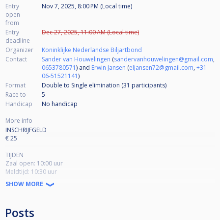
Entry
Nov 7, 2025, 8:00 PM (Local time)
open
from
Entry
Dec 27, 2025, 11:00 AM (Local time)
deadline
Organizer
Koninklijke Nederlandse Biljartbond
Contact
Sander van Houwelingen
(
sandervanhouwelingen@gmail.com
,
0653780571
) and
Erwin Jansen
(
eljansen72@gmail.com
,
+31
06-51521141
)
Format
Double to Single elimination (31
participants
)
Race to
5
Handicap
No handicap
More info
INSCHRIJFGELD
€ 25
TIJDEN
Zaal open: 10:00 uur
Meldtijd: 10:30 uur
Starttijd: uiterlijk 11:00 uur
SHOW MORE
FORMAT
Bankpool
Posts
Race to 3