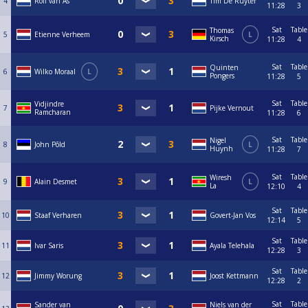
4
Rolf van As
Tim De Ruyter
Dit toernooi telt mee voor de KNBB Rating
11:28
3
Sat
Table
Thomas
5
Etienne Verheem
L
Kirsch
11:28
4
Sat
Table
Quinten
6
Wilko Moraal
L
Pongers
11:28
5
Sat
Table
Vidjindre
7
Pijke Vernout
Ramcharan
11:28
6
Sat
Table
Nigel
8
John Põld
L
Huynh
11:28
7
Sat
Table
Wiresh
9
Alain Desmet
L
La
12:10
4
Sat
Table
10
Staaf Verharen
Govert-Jan Vos
12:14
5
Sat
Table
11
Ivar Saris
Ayala Telehala
12:28
3
Sat
Table
12
Jimmy Worung
Joost Kettmann
12:28
2
Sat
Table
Sander van
Niels van der