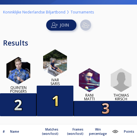
Koninklijke Nederlandse Biljartbond
Tournaments
Results
IVAR
SARIS
QUINTEN
PONGERS
THOMAS
RANI
KIRSCH
MATTI
Matches
Frames
Win
#
Name
Points
(won/lost)
(won/lost)
percentage