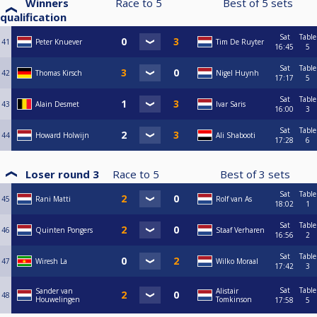
Winners
Race to
5
Best of
5
sets
qualification
Sat
Table
41
Peter Knuever
Tim De Ruyter
16:45
5
Sat
Table
42
Thomas Kirsch
Nigel Huynh
17:17
5
Sat
Table
43
Alain Desmet
Ivar Saris
16:00
3
Sat
Table
44
Howard Holwijn
Ali Shabooti
17:28
6
Loser round 3
Race to
5
Best of
3
sets
Sat
Table
45
Rani Matti
Rolf van As
18:02
1
Sat
Table
46
Quinten Pongers
Staaf Verharen
16:56
2
Sat
Table
47
Wiresh La
Wilko Moraal
17:42
3
Sat
Table
Sander van
Alistair
48
Houwelingen
Tomkinson
17:58
5