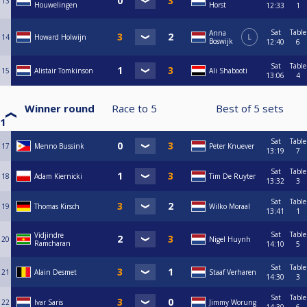
13
Houwelingen
Horst
12:33
1
Sat
Table
Anna
14
Howard Holwijn
L
Boswijk
12:40
6
Sat
Table
15
Alistair Tomkinson
Ali Shabooti
13:06
4
Winner round
Race to
5
Best of
5
sets
1
Sat
Table
17
Menno Bussink
Peter Knuever
13:19
7
Sat
Table
18
Adam Kiernicki
Tim De Ruyter
13:32
3
Sat
Table
19
Thomas Kirsch
Wilko Moraal
13:41
1
Sat
Table
Vidjindre
20
Nigel Huynh
Ramcharan
14:10
5
Sat
Table
21
Alain Desmet
Staaf Verharen
14:30
3
Sat
Table
22
Ivar Saris
Jimmy Worung
14:30
6