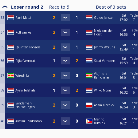
Loser round 2
Race to
5
Best of
3
sets
Sat
Table
33
Rani Matti
Guido Janssen
17:02
7
Sat
Table
Niels van der
34
Rolf van As
Horst
16:56
4
Sat
Table
35
Quinten Pongers
Jimmy Worung
15:49
1
Sat
Table
36
Pijke Vernout
Staaf Verharen
15:59
4
Sat
Table
Vidjindre
37
Wiresh La
Ramcharan
16:01
5
Sat
Table
38
Ayala Telehala
Wilko Moraal
16:32
6
Sat
Table
Sander van
39
Adam Kiernicki
Houwelingen
16:54
3
Sat
Table
Menno
40
Alistair Tomkinson
Bussink
16:21
1