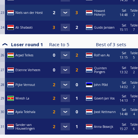
Sat
Table
Howard
23
Niels van der Horst
Holwijn
14:48
2
Sat
Table
24
Ali Shabooti
Guido Janssen
15:11
7
Loser round 1
Race to
5
Best of
3
sets
Sat
Table
26
Arpad Telkes
Rolf van As
13:15
5
Sat
Table
Quinten
27
Etienne Verheem
Pongers
13:32
2
Sat
Table
28
Pijke Vernout
John Põld
14:02
2
Sat
Table
29
Wiresh La
Govert-Jan Vos
14:13
7
Sat
Table
30
Ayala Telehala
Joost Kettmann
14:48
4
Sat
Table
Sander van
31
Anna Boswijk
Houwelingen
15:27
6