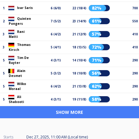
82%
Ivar Saris
1
6 (6/0)
22 (18/4)
700
Quinten
61%
2
7 (5/2)
23 (14/9)
550
Pongers
Rani
57%
3
6 (4/2)
21 (12/9)
410
Matti
Thomas
72%
3
5 (4/1)
18 (13/5)
410
Kirsch
Tim De
71%
5
4 (3/1)
14 (10/4)
290
Ruyter
Alain
56%
5
5 (3/2)
18 (10/8)
290
Desmet
Wilko
62%
5
6 (4/2)
21 (13/8)
290
Moraal
Ali
58%
5
4 (3/1)
19 (11/8)
290
Shabooti
SHOW MORE
Starts
Dec 27, 2025, 11:00 AM (Local time)