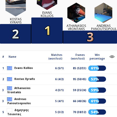
EVANS
KOLLIOS
KOSTAS
XYRAFIS
ATHANASIOS
ANDREAS
VRONTAKIS
PANOUTSOPOUL
Matches
Frames
Win
#
Name
(won/lost)
(won/lost)
percentage
61%
Evans Kollios
1
6 (5/1)
85 (52/33)
53%
Kostas Xyrafis
2
6 (4/2)
95 (50/45)
Athanasios
59%
3
4 (3/1)
59 (35/24)
Vrontakis
Andreas
61%
3
5 (4/1)
66 (40/26)
Panoutsopoulos
Δημητρης
54%
5
5 (3/2)
70 (38/32)
Τσιουτας