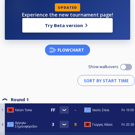
UPDATED
Experience the new tournament page!
Try Beta version
FLOWCHART
Show walkovers
Round 1
1
Fation Toma
Vasilis Zikos
Fri
19:00
Αργυρω
3
Γιώργος Κάσαϊ
Fri
20:28
Σημαιοφοριδου