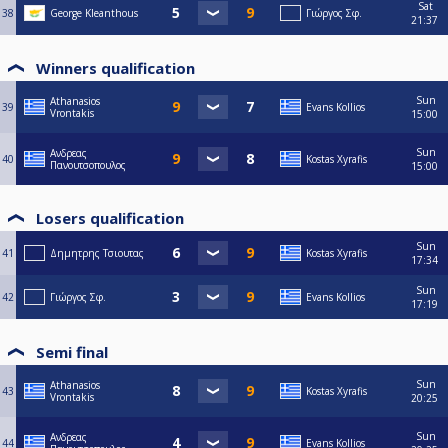
Sat
38
George Kleanthous
Γιώργος Σφ.
21:37
Winners qualification
Sun
Athanasios
39
Evans Kollios
Vrontakis
15:00
Sun
Ανδρεας
40
Kostas Xyrafis
Πανουτσοπουλος
15:00
Losers qualification
Sun
41
Δημητρης Τσιουτας
Kostas Xyrafis
17:34
Sun
42
Γιώργος Σφ.
Evans Kollios
17:19
Semi final
Sun
Athanasios
43
Kostas Xyrafis
Vrontakis
20:25
Sun
Ανδρεας
44
Evans Kollios