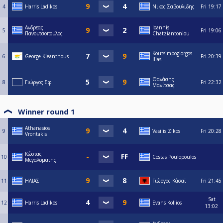
4
Harris Ladikos
Νικος Σαβουλιδης
Fri
19:17
Ανδρεας
Ioannis
5
Fri
19:06
Πανουτσοπουλος
Chatziantoniou
Koutsimpogiorgos
6
George Kleanthous
Fri
20:39
Ilias
Θανάσης
8
Γιώργος Σφ.
Fri
22:32
Μανίτσας
Winner round 1
Athanasios
9
Vasilis Zikos
Fri
20:28
Vrontakis
Κώστας
10
Costas Poulopoulos
Μεγαλοματης
11
ΗΛΙΑΣ
Γιώργος Κάσαϊ
Fri
21:45
Sat
12
Harris Ladikos
Evans Kollios
13:02