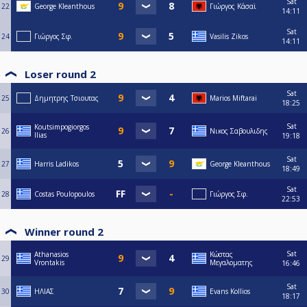
Sat
22
George Kleanthous
Γιώργος Κάσαϊ
14:11
Sat
24
Γιώργος Σφ.
Vasilis Zikos
14:11
Loser round 2
Sat
25
Δημητρης Τσιουτας
Marios Miftarai
18:25
Sat
Koutsimpogiorgos
26
Νικος Σαβουλιδης
Ilias
19:18
Sat
27
Harris Ladikos
George Kleanthous
18:49
Sat
28
Costas Poulopoulos
Γιώργος Σφ.
22:53
Winner round 2
Sat
Athanasios
Κώστας
29
Vrontakis
Μεγαλοματης
16:46
Sat
30
ΗΛΙΑΣ
Evans Kollios
18:17