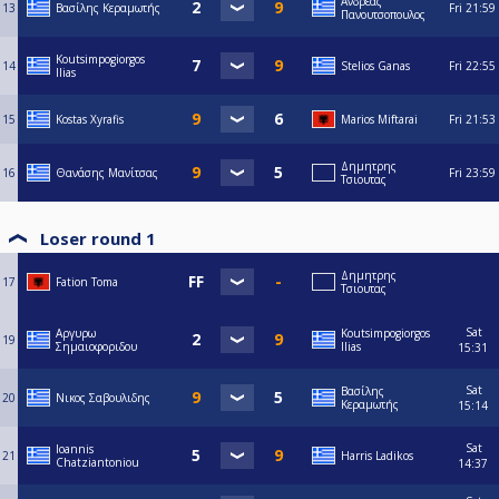
Ανδρεας
13
Βασίλης Κεραμωτής
Fri
21:59
Πανουτσοπουλος
Koutsimpogiorgos
14
Stelios Ganas
Fri
22:55
Ilias
15
Kostas Xyrafis
Marios Miftarai
Fri
21:53
Δημητρης
16
Θανάσης Μανίτσας
Fri
23:59
Τσιουτας
Loser round 1
Δημητρης
17
Fation Toma
Τσιουτας
Sat
Αργυρω
Koutsimpogiorgos
19
Σημαιοφοριδου
Ilias
15:31
Sat
Βασίλης
20
Νικος Σαβουλιδης
Κεραμωτής
15:14
Sat
Ioannis
21
Harris Ladikos
Chatziantoniou
14:37