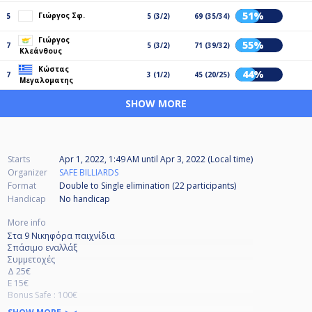
51%
Γιώργος Σφ.
5
5 (3/2)
69 (35/34)
Γιώργος
55%
7
5 (3/2)
71 (39/32)
Κλεάνθους
Κώστας
44%
7
3 (1/2)
45 (20/25)
Μεγαλοματης
SHOW MORE
Starts
Apr 1, 2022, 1:49 AM
until
Apr 3, 2022 (Local time)
Organizer
SAFE BILLIARDS
Format
Double to Single elimination (22
participants
)
Handicap
No handicap
More info
Στα 9 Νικηφόρα παιχνίδια
Σπάσιμο εναλλάξ
Συμμετοχές
Δ 25€
Ε 15€
Bonus Safe : 100€
Δηλώσεις συμμετοχών μεσω cuescore , η στο τηλ