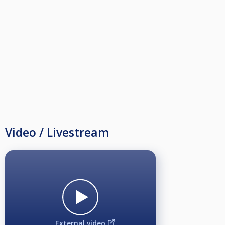
Για κάθε 5 λεπτά καθυστέρησης από την ώρα έναρξης του αγώνα ο
αντίπαλος θα κερδίζει ένα παιχνίδι, μετά τα 15 λεπτά καθυστέρησης ο
αγώνας κατοχυρώνεται στον αντίπαλο
Δικαίωμα προθέρμανσης 5 λεπτά ο κάθε παίκτης σε κάθε αγώνα.
Κάθε παίκτης δικαιούται ένα Time Out 5 λεπτών σε κάθε αγώνα, ο
αντίπαλος θα πρέπει να βρίσκεται στην θέση του, εκτός αν κάνει χρήση
και του δικού του Time Out, σε καμία περίπτωση δεν μπορεί να χτυπάει
μπάλες κατά τη διάρκεια του time out.
Video / Livestream
Όλοι οι συμμετέχοντες θα πρέπει να βρίσκονται στο χώρο τουλάχιστον
μισή ώρα πριν από την έναρξη των αγώνων τους.
External video