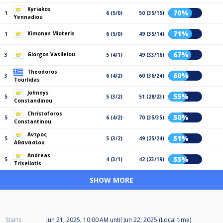
Kyriakos
70%
1
6 (5/0)
50 (35/15)
Yennadiou
71%
Kimonas Mioteris
1
6 (5/0)
49 (35/14)
67%
Giorgos Vasileiou
3
5 (4/1)
49 (33/16)
Theodoros
60%
3
6 (4/2)
60 (36/24)
Tourlidas
Johnnys
55%
5
5 (3/2)
51 (28/23)
Constandinou
Christoforos
50%
5
6 (4/2)
70 (35/35)
Constantinou
Αντρος
51%
5
5 (3/2)
49 (25/24)
Αθανασίου
Andreas
55%
5
4 (3/1)
42 (23/19)
Triseliotis
SHOW MORE
Starts
Jun 21, 2025, 10:00 AM
until
Jun 22, 2025 (Local time)