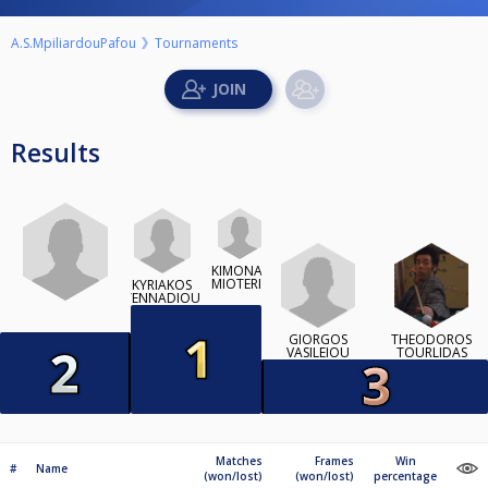
A.S.MpiliardouPafou
Tournaments
Results
KIMONAS
MIOTERIS
KYRIAKOS
YENNADIOU
GIORGOS
THEODOROS
VASILEIOU
TOURLIDAS
Matches
Frames
Win
#
Name
(won/lost)
(won/lost)
percentage