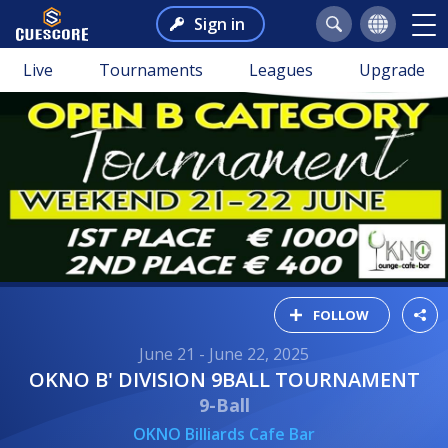
Sign in
Live
Tournaments
Leagues
Upgrade
FOLLOW
June 21 - June 22, 2025
OKNO B' DIVISION 9BALL TOURNAMENT
9-Ball
OKNO Billiards Cafe Bar