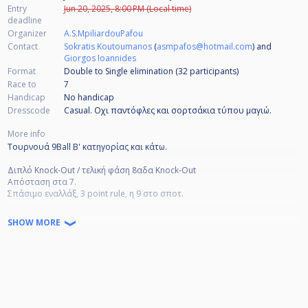
Entry
Jun 20, 2025, 8:00 PM (Local time)
deadline
Organizer
A.S.MpiliardouPafou
Contact
Sokratis Koutoumanos
(
asmpafos@hotmail.com
) and
Giorgos Ioannides
Format
Double to Single elimination (32
participants
)
Race to
7
Handicap
No handicap
Dresscode
Casual. Οχι παντόφλες και σορτσάκια τύπου μαγιώ.
More info
Τουρνουά 9Ball Β' κατηγορίας και κάτω.
Διπλό Knock-Out / τελική φάση 8αδα Knock-Out
Απόσταση στα 7.
Σπάσιμο εναλλάξ, 3 point rule, η 9 στο σποτ.
Συμμετοχές:
SHOW MORE
Β' 50€.
Γ' 30€.
Εγγυημένα έπαθλα στην 32αδα
1ος: 1000 💶
2ος: 400 💶