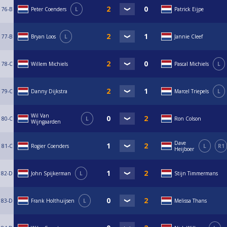
76-B
Peter Coenders
L
Patrick Eijpe
77-B
Bryan Loos
L
Jannie Cleef
78-C
Willem Michiels
Pascal Michiels
L
79-C
Danny Dijkstra
Marcel Triepels
L
Wil Van
80-C
L
Ron Colson
Wijngaarden
Dave
81-C
Rogier Coenders
L
R1
Heijboer
82-D
John Spijkerman
L
Stijn Timmermans
83-D
Frank Holthuijsen
L
Melissa Thans