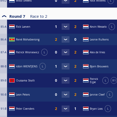
84-D
Wilco Smeets
Nick Willems
L
Round 7
Race to
2
85-A
Rick Laeven
Kevin Wesselo
L
86-A
René Mohabiersing
Leonie Rulkens
87-A
Patrick Wroniewicz
L
Alex de Vries
88-B
robin WIENTJENS
L
Bjorn Brouwers
Patrick
89-B
Oussama Skalli
L
R1
Eijpe
90-B
Leon Peters
Jannie Cleef
L
91-B
Peter Coenders
Bryan Loos
L