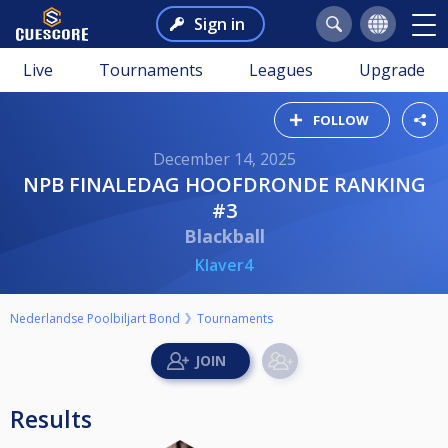
Sign in
Live
Tournaments
Leagues
Upgrade
FOLLOW
December 14, 2025
NPB FINALEDAG HOOFDRONDE RANKING
#3
Blackball
Klaver4
Nederlandse Poolbiljart Bond
Tournaments
Results