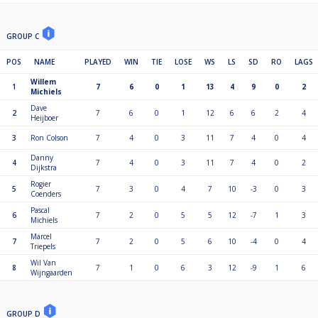
Er geldt dresscode C.
GROUP C
*Puntenverdeling*
POS
NAME
PLAYED
WIN
TIE
LOSE
WS
LS
SD
RO
LAGS
Wanneer er meer dan 33 deelnemers zijn wordt er gespeeld in een dubbel
KO tot aan de laatste 16 en is de volgende puntenverdeling van
Willem
1
7
6
0
1
13
4
9
0
2
toepassing:
Michiels
Dave
2
7
6
0
1
12
6
6
2
4
Positie Punten
Heijboer
49e-64e plaats 32
3
Ron Colson
7
4
0
3
11
7
4
0
4
33e-48e plaats 38
25e-32e plaats 44
Danny
4
7
4
0
3
11
7
4
0
2
17e-24e plaats 52
Dijkstra
9e-16e plaats hoofdronde 60
Rogier
5e-8e plaats hoofdronde 68
5
7
3
0
4
7
10
-3
0
3
Coenders
3e-4e plaats hoofdronde 78
Pascal
2e plaats hoofdronde 88
6
7
2
0
5
5
12
-7
1
3
Michiels
Winnaar hoofdronde 100
Marcel
7
7
2
0
5
6
10
-4
0
4
Triepels
Wanneer er maximaal 32 deelnemers zijn wordt er gestart in een
Wil Van
8
7
1
0
6
3
12
-9
1
6
poulefase en is de volgende puntenverdeling van toepassing:
Wijngaarden
Positie Punten
29e-32e plaats 40
GROUP D