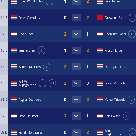
60-B
robin WIENTJENS
L
Leon Peters
61-B
Peter Coenders
Oussama Skalli
L
62-B
Bryan Loos
Bjorn Brouwers
L
63-B
Jannie Cleef
L
Patrick Eijpe
64-C
Willem Michiels
L
Danny Dijkstra
Wil Van
65-C
L
R1
Pascal Michiels
Wijngaarden
66-C
Rogier Coenders
Marcel Triepels
L
67-C
Dave Heijboer
Ron Colson
L
John
68-D
Frank Holthuijsen
L
Spijkerman