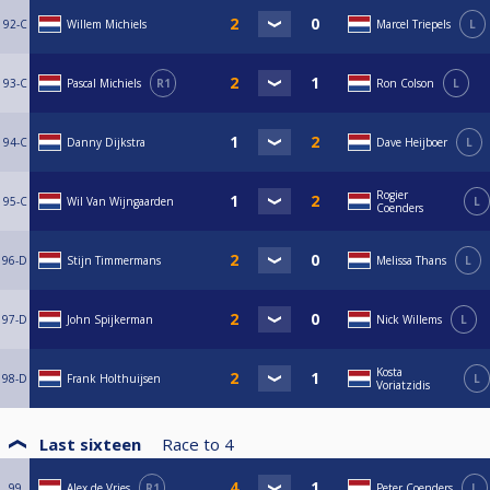
92-C
Willem Michiels
Marcel Triepels
L
93-C
Pascal Michiels
R1
Ron Colson
L
94-C
Danny Dijkstra
Dave Heijboer
L
Rogier
95-C
Wil Van Wijngaarden
L
Coenders
96-D
Stijn Timmermans
Melissa Thans
L
97-D
John Spijkerman
Nick Willems
L
Kosta
98-D
Frank Holthuijsen
L
Voriatzidis
Last sixteen
Race to
4
99
Alex de Vries
R1
Peter Coenders
L