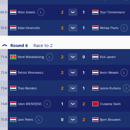
69-D
Wilco Smeets
L
Stijn Timmermans
70-D
Kosta Voriatzidis
Melissa Thans
L
Round 6
Race to
2
71-A
René Mohabiersing
L
Rick Laeven
72-A
Patrick Wroniewicz
Kevin Wesselo
L
73-A
Theo Wanders
Leonie Rulkens
L
74-B
robin WIENTJENS
L
Oussama Skalli
75-B
Leon Peters
L
Bjorn Brouwers