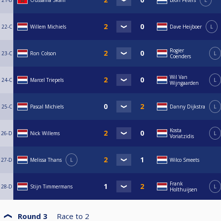
21-B
Oussama Skalli
Leon Peters
L
22-C
Willem Michiels
Dave Heijboer
L
Rogier
23-C
Ron Colson
L
Coenders
Wil Van
24-C
Marcel Triepels
L
Wijngaarden
25-C
Pascal Michiels
Danny Dijkstra
L
Kosta
26-D
Nick Willems
L
Voriatzidis
27-D
Melissa Thans
L
Wilco Smeets
Frank
28-D
Stijn Timmermans
L
Holthuijsen
Round 3
Race to
2