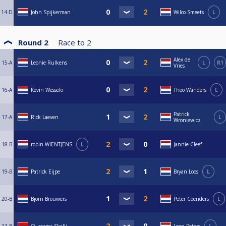
14-D
John Spijkerman
Wilco Smeets
L
Round 2
Race to
2
Alex de
15-A
Leonie Rulkens
L
R1
Vries
16-A
Kevin Wesselo
Theo Wanders
L
Patrick
17-A
Rick Laeven
L
Wroniewicz
18-B
robin WIENTJENS
L
Jannie Cleef
19-B
Patrick Eijpe
Bryan Loos
L
20-B
Bjorn Brouwers
Peter Coenders
L