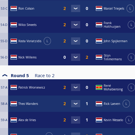
53-C
Ron Colson
Marcel Triepels
L
Frank
54-D
Wilco Smeets
L
Holthuijsen
55-D
Kosta Voriatzidis
L
John Spijkerman
Stijn
56-D
Nick Willems
L
Timmermans
Round 5
Race to
2
René
57-A
Patrick Wroniewicz
L
Mohabiersing
58-A
Theo Wanders
Rick Laeven
L
59-A
Alex de Vries
Kevin Wesselo
L