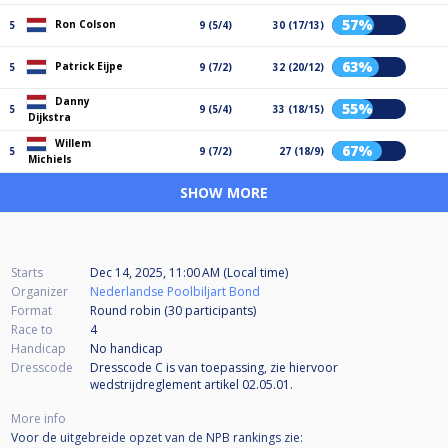
57%
Ron Colson
5
9 (5/4)
30 (17/13)
63%
Patrick Eijpe
5
9 (7/2)
32 (20/12)
Danny
55%
5
9 (5/4)
33 (18/15)
Dijkstra
Willem
67%
5
9 (7/2)
27 (18/9)
Michiels
SHOW MORE
Starts
Dec 14, 2025, 11:00 AM (Local time)
Organizer
Nederlandse Poolbiljart Bond
Format
Round robin (30
participants
)
Race to
4
Handicap
No handicap
Dresscode
Dresscode C is van toepassing, zie hiervoor
wedstrijdreglement artikel 02.05.01.
More info
Voor de uitgebreide opzet van de NPB rankings zie: