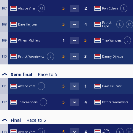
107
Alex de Vries
R1
Ron Colson
L
Patrick
108
Dave Heijboer
L
R1
Eijpe
109
Willem Michiels
Theo Wanders
L
110
Patrick Wroniewicz
L
Danny Dijkstra
Semi final
Race to
5
111
Alex de Vries
L
Dave Heijboer
112
Theo Wanders
L
Patrick Wroniewicz
Final
Race to
5
Theo
113
Alex de Vries
R1
L
R1