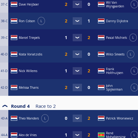
Wil Van
37-C
Dave Heijboer
L
Wijngaarden
38-C
Ron Colson
L
Danny Dijkstra
39-C
Marcel Triepels
Pascal Michiels
L
40-D
Kosta Voriatzidis
Wilco Smeets
L
Frank
41-D
Nick Willems
L
Holthuijsen
John
42-D
Melissa Thans
L
Spijkerman
Round 4
Race to
2
43-A
Theo Wanders
L
Patrick Wroniewicz
René
44-A
Alex de Vries
L
Mohabiersing