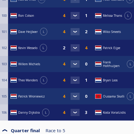
100
Ron Colson
Melissa Thans
L
101
Dave Heijboer
L
Wilco Smeets
102
Kevin Wesselo
L
Patrick Eijpe
Frank
103
Willem Michiels
L
Holthuijsen
104
Theo Wanders
L
Bryan Loos
105
Patrick Wroniewicz
Oussama Skalli
L
106
Danny Dijkstra
L
Kosta Voriatzidis
Quarter final
Race to
5