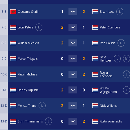
6-B
Oussama Skalli
Bryan Loos
L
7-B
Leon Peters
L
Peter Coenders
8-C
Willem Michiels
Ron Colson
L
Dave
9-C
Marcel Triepels
L
R1
Heijboer
Rogier
10-C
Pascal Michiels
L
Coenders
Wil Van
11-C
Danny Dijkstra
L
Wijngaarden
12-D
Melissa Thans
L
Nick Willems
13-D
Stijn Timmermans
L
Kosta Voriatzidis