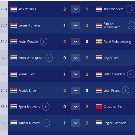
29-A
Alex de Vries
Theo Wanders
L
Patrick
30-A
Leonie Rulkens
L
Wroniewicz
31-A
Kevin Wesselo
L
René Mohabiersing
32-B
robin WIENTJENS
L
Bryan Loos
33-B
Jannie Cleef
Peter Coenders
L
34-B
Patrick Eijpe
Leon Peters
L
35-B
Bjorn Brouwers
L
Oussama Skalli
36-C
Willem Michiels
L
Rogier Coenders