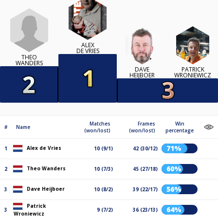
ALEX
DE VRIES
THEO
WANDERS
DAVE
PATRICK
HEIJBOER
WRONIEWICZ
Matches
Frames
Win
#
Name
(won/lost)
(won/lost)
percentage
71%
Alex de Vries
1
10 (9/1)
42 (30/12)
60%
Theo Wanders
2
10 (7/3)
45 (27/18)
56%
Dave Heijboer
3
10 (8/2)
39 (22/17)
Patrick
64%
3
9 (7/2)
36 (23/13)
Wroniewicz