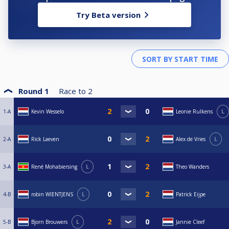
Try Beta version
Round 1
Race to
2
1-A
Kevin Wesselo
Leonie Rulkens
L
2-A
Rick Laeven
Alex de Vries
L
3-A
René Mohabiersing
L
Theo Wanders
4-B
robin WIENTJENS
L
Patrick Eijpe
5-B
Bjorn Brouwers
L
Jannie Cleef