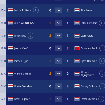
45-A
Leonie Rulkens
L
Rick Laeven
46-B
robin WIENTJENS
Peter Coenders
L
47-B
Bryan Loos
L
Leon Peters
48-B
Jannie Cleef
Oussama Skalli
L
49-B
Patrick Eijpe
Bjorn Brouwers
L
Wil Van
50-C
Willem Michiels
L
Wijngaarden
51-C
Rogier Coenders
Danny Dijkstra
L
52-C
Dave Heijboer
Pascal Michiels
L