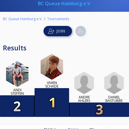
BC Queue Hamburg e.V.
BC Queue Hamburg e.V.
Tournaments
Results
VIVIEN
SCHADE
ANDI
STEFFEN
ANDRÉ
DANIEL
AHLERS
BASTUBBE