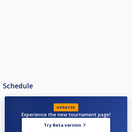
unter 040 669 00 353, ansonsten Anmeldung vor Ort durch die
Turnierleitung. Das Startgeld ist vor Turnierbeginn bei der Turnierleitung in
bar zu entrichten.
Startgeld:
10€ bis zur Spielstärke Verbandsliga und 15€ ab Spielstärke Oberliga.
Vom Startgeld gehen 3€ in den Monday Masters Jackpot, der Rest wird zu
100% am jeweiligem Monday Masters ausgeschüttet.
Turniermodus:
9-Ball, Double to Single Elimination, keine Teilnehmerzahlbegrenzung,
Turnierbaum z.B. 32/8 oder 48/16, Winnerbreak, hoher Aufbau,
Aufbaufolie, ohne Kitchen Rule.
Ausspielziele bis 32 Teilnehmer:
Doppel-K.O.-Runde: Gewinnerrunde auf 5 Gewinnspiele (GWS) und
Verliererrunde auf 4 GWS.
Schedule
Letzten 8 im Einfach-K.O.: Viertelfinale, Halbfinale und Finale auf 5 GWS.
Ausspielziele ab 33 Teilnehmer:
Doppel-K.O.-Runde: Gewinnerrunde auf 4 GWS und Verliererrunde auf 3
GWS.
UPDATED
Letzten 16 im Einfach-K.O.: Achtelfinale auf 4 GWS, Viertelfinale, Halbfinale
Experience the new tournament page!
und Finale auf 5 GWS.
Try Beta version
Preisgeldausschüttung bis 19 Teilnehmer:
1. Platz 40%, 2. Platz 30% und 3. + 4. Platz 15%.