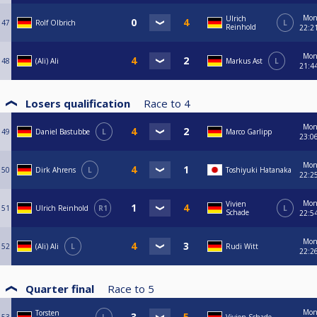
Monday Masters Turnierserie 2025/2026 und von der Anzahl an den
Mo
Ulrich
teilnehmenden Spielern beim 6. BCQ Monday Masters Finalturnier,
47
Rolf Olbrich
L
Reinhold
22:2
wodurch die Preisgeldverteilung der Plätze 1 - 32 erst nach dem
Meldeschluss (22. Juni 2026) endgültig feststeht.
Mo
48
(Ali) Ali
Markus Ast
L
21:4
Losers qualification
Race to
4
Mo
49
Daniel Bastubbe
L
Marco Garlipp
23:0
Mo
50
Dirk Ahrens
L
Toshiyuki Hatanaka
22:2
Mo
Vivien
51
Ulrich Reinhold
R1
L
Schade
22:5
Mo
52
(Ali) Ali
L
Rudi Witt
22:2
Quarter final
Race to
5
Mo
Torsten