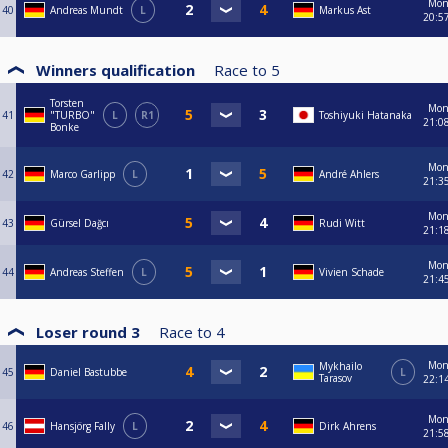
(** & **** siehe Infos dazu ganz unten)
Mo
40
Andreas Mundt
L
Markus Ast
20:5
----------------------------------------------------------------------------------------------------------
-------------------------------
Winners qualification
Race to
5
Mit sportlichen Grüßen
Geronimo Hornung, Simon Tunger, Marco Garlipp, Mike Hartmann und
Torsten
Mo
41
"TURBO"
L
R1
Toshiyuki Hatanaka
Markus Ast
21:0
Bonke
Eure BC Queue Hamburg - Monday Masters - Turnierleitung
Mo
----------------------------------------------------------------------------------------------------------
42
Marco Garlipp
L
André Ahlers
21:3
-------------------------------
Mo
* Kalkuliert mit 6 Durchgängen, Side Event findet während der ganzen
43
Gürsel Dağcı
Rudi Witt
21:1
Turnierserie statt.
Mo
44
** Geplante Ausschüttung beim Finalturnier bei gleichbleibender
Andreas Steffen
L
Vivien Schade
21:4
Teilnehmerzahl der laufenden Turnierserie 2025/2026.
*** Freilose abhängig von der Teilnehmeranzahl beim Finalturnier. Bei
Loser round 3
Race to
4
genau 48 Teilnehmern erhalten die TOP 16 Freilose. Bei weniger als 48
Teilnehmern, gibt es mehr Freilose. Bei mehr als 48 Teilnehmern, gibt es
Mo
Mykhailo
45
Daniel Bastubbe
L
weniger Freilose.
Tarasov
22:1
**** Jeder Teilnehmer erhält mindestens einen Gewinn von 20€, aufgrund
Mo
dessen ist diese Preisgeldverteilung erstmal nur grob kalkuliert und
46
Hansjörg Fally
L
Dirk Ahrens
21:5
abhängig von der Höhe des Monday Masters Jackpots am Ende der