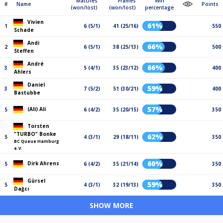
Matches
Frames
Win
#
Name
Points
(won/lost)
(won/lost)
percentage
Vivien
61%
1
6 (5/1)
41 (25/16)
550
Schade
Andi
66%
2
6 (5/1)
38 (25/13)
500
Steffen
André
66%
3
5 (4/1)
35 (23/12)
400
Ahlers
Daniel
59%
3
7 (5/2)
51 (30/21)
400
Bastubbe
57%
(Ali) Ali
5
6 (4/2)
35 (20/15)
350
Torsten
"TURBO" Bonke
62%
5
4 (3/1)
29 (18/11)
350
BC Queue Hamburg
e.V.
60%
Dirk Ahrens
5
6 (4/2)
35 (21/14)
350
Gürsel
59%
5
4 (3/1)
32 (19/13)
350
Dağcı
SHOW MORE