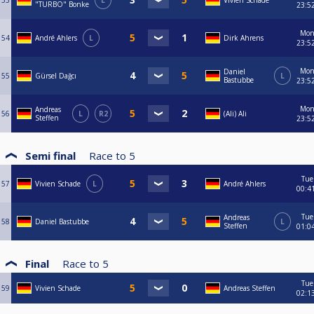
53
L
Vivien Schade
"TURBO" Bonke
23:5
Mo
54
André Ahlers
L
Dirk Ahrens
23:5
Mo
Daniel
55
Gürsel Dağcı
L
Bastubbe
23:5
Mo
Andreas
56
L
R2
(Ali) Ali
Steffen
23:5
Semi final
Race to
5
Tue
57
Vivien Schade
L
André Ahlers
00:4
Tue
Andreas
58
Daniel Bastubbe
L
Steffen
01:0
Final
Race to
5
Tue
59
Vivien Schade
Andreas Steffen
02:1