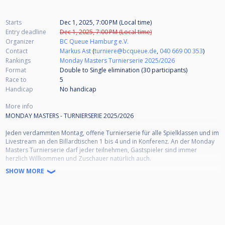
Starts
Dec 1, 2025, 7:00 PM (Local time)
Entry deadline
Dec 1, 2025, 7:00 PM (Local time)
Organizer
BC Queue Hamburg e.V.
Contact
Markus Ast
(
turniere@bcqueue.de
,
040 669 00 353
)
Rankings
Monday Masters Turnierserie 2025/2026
Format
Double to Single elimination (30
participants
)
Race to
5
Handicap
No handicap
More info
MONDAY MASTERS - TURNIERSERIE 2025/2026
Jeden verdammten Montag, offene Turnierserie für alle Spielklassen und im
Livestream an den Billardtischen 1 bis 4 und in Konferenz. An der Monday
Masters Turnierserie darf jeder teilnehmen, Gastspieler sind immer
herzlich Willkommen und Zuschauer natürlich auch.
SHOW MORE
Turnierbeginn: 19:00 Uhr, Akkreditierungsfrist: 18:45 Uhr, Einlass zum
Warmspielen: 17:30 Uhr
Anmeldung:
Voranmeldung über einen kostenlosen Cuescore-Account gewünscht oder
eine E-Mail an: "turniere@bcqueue.de" senden oder anrufen ab 17:30 Uhr