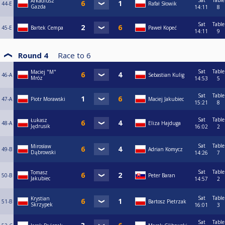
Sat
Table
Arkadiusz
44-E
Rafał Słowik
Gazda
14:11
8
Sat
Table
45-E
Bartek Cempa
Paweł Kopeć
14:11
9
Round 4
Race to
6
Sat
Table
Maciej "M"
46-A
Sebastian Kulig
Mróz
14:53
5
Sat
Table
47-A
Piotr Morawski
Maciej Jakubiec
15:21
8
Sat
Table
Łukasz
48-A
Eliza Hajduga
Jędrusik
16:02
2
Sat
Table
Mirosław
49-B
Adrian Komycz
Dąbrowski
14:26
7
Sat
Table
Tomasz
50-B
Peter Baran
Jakubiec
14:57
2
Sat
Table
Krystian
51-B
Bartosz Pietrzak
Skrzypek
16:01
3
Sat
Table