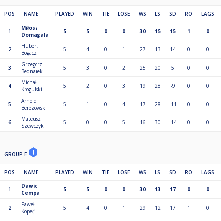
POS
NAME
PLAYED
WIN
TIE
LOSE
WS
LS
SD
RO
LAGS
Miłosz
1
5
5
0
0
30
15
15
1
0
Domagała
Hubert
2
5
4
0
1
27
13
14
0
0
Bogacz
Grzegorz
3
5
3
0
2
25
20
5
0
0
Bednarek
Michał
4
5
2
0
3
19
28
-9
0
0
Krogulski
Arnold
5
5
1
0
4
17
28
-11
0
0
Berezowski
Mateusz
6
5
0
0
5
16
30
-14
0
0
Szewczyk
GROUP E
POS
NAME
PLAYED
WIN
TIE
LOSE
WS
LS
SD
RO
LAGS
Dawid
1
5
5
0
0
30
13
17
0
0
Cempa
Paweł
2
5
4
0
1
29
12
17
1
0
Kopeć