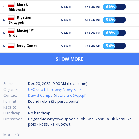
Marek
60%
1
5 (4/1)
47 (28/19)
Glibowski
Krystian
56%
6
5 (3/2)
43 (24/19)
Skrzypek
Maciej "M"
69%
6
5 (4/1)
42 (29/13)
Mróz
54%
Jerzy Gonet
6
5 (3/2)
52 (28/24)
SHOW MORE
Starts
Dec 20, 2025, 9:00 AM (Local time)
Organizer
UFOklub bilardowy Nowy Sącz
Contact
Dawid Cempa
(
dawid.ufo@op.pl
)
Format
Round robin (30
participants
)
Race to
6
Handicap
No handicap
Dresscode
Eleganckie wizytowe spodnie, obuwie, koszula lub koszulka
polo - koszulka klubowa.
More info