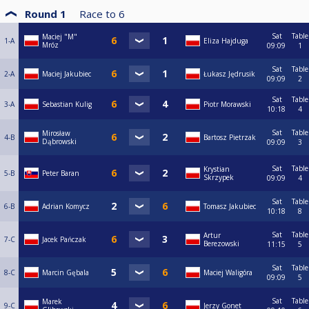
Round 1
Race to
6
Sat
Table
Maciej "M"
1-A
Eliza Hajduga
Mróz
09:09
1
Sat
Table
2-A
Maciej Jakubiec
Łukasz Jędrusik
09:09
2
Sat
Table
3-A
Sebastian Kulig
Piotr Morawski
10:18
4
Sat
Table
Mirosław
4-B
Bartosz Pietrzak
Dąbrowski
09:09
3
Sat
Table
Krystian
5-B
Peter Baran
Skrzypek
09:09
4
Sat
Table
6-B
Adrian Komycz
Tomasz Jakubiec
10:18
8
Sat
Table
Artur
7-C
Jacek Pańczak
Berezowski
11:15
5
Sat
Table
8-C
Marcin Gębala
Maciej Waligóra
09:09
5
Sat
Table
Marek
9-C
Jerzy Gonet