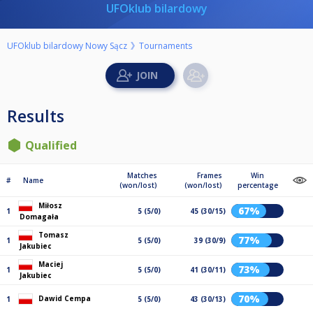
UFOklub bilardowy
UFOklub bilardowy Nowy Sącz
Tournaments
Results
Qualified
Matches
Frames
Win
#
Name
(won/lost)
(won/lost)
percentage
Miłosz
67%
1
5 (5/0)
45 (30/15)
Domagała
Tomasz
77%
1
5 (5/0)
39 (30/9)
Jakubiec
Maciej
73%
1
5 (5/0)
41 (30/11)
Jakubiec
70%
Dawid Cempa
1
5 (5/0)
43 (30/13)