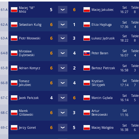
Sat
Table
Maciej "M"
61-A
Maciej Jakubiec
Mróz
16:27
8
Sat
Table
62-A
Sebastian Kulig
Eliza Hajduga
17:36
4
Sat
Table
63-A
Piotr Morawski
Łukasz Jędrusik
18:22
8
Sat
Table
Mirosław
64-B
Peter Baran
Dąbrowski
16:07
4
Sat
Table
65-B
Adrian Komycz
Bartosz Pietrzak
16:58
3
Sat
Table
Tomasz
Krystian
66-B
Jakubiec
Skrzypek
17:14
7
Sat
Table
67-C
Jacek Pańczak
Marcin Gębala
16:14
5
Sat
Marek
Artur
68-C
Glibowski
Berezowski
11:16
Sat
Table
69-C
Jerzy Gonet
Maciej Waligóra
16:38
6