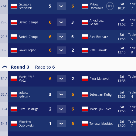
Sat
Table
Grzegorz
Miłosz
27-D
R1
Bednarek
Domagała
10:31
7
Sat
Table
Arkadiusz
28-E
Dawid Cempa
Gazda
11:52
2
Sat
Table
29-E
Bartek Cempa
Alex Bednarz
11:55
5
Sat
Table
30-E
Paweł Kopeć
Rafał Słowik
12:15
8
Round 3
Race to
6
Sat
Table
Maciej "M"
31-A
Piotr Morawski
Mróz
13:38
1
Sat
Table
Łukasz
32-A
Sebastian Kulig
Jędrusik
13:29
4
Sat
Table
33-A
Eliza Hajduga
Maciej Jakubiec
13:56
2
Sat
Table
Mirosław
34-B
Tomasz Jakubiec
Dąbrowski
12:20
7