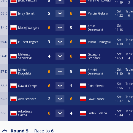
52-C
Jacek Pańczak
Marek Glibowski
14:19
3
Sat
Table
53-C
Jerzy Gonet
Marcin Gębala
14:22
6
Sat
Artur
54-C
Maciej Waligóra
Berezowski
11:16
Sat
Table
55-D
Hubert Bogacz
Miłosz Domagała
14:38
1
Sat
Table
Mateusz
Grzegorz
56-D
Szewczyk
Bednarek
14:53
4
Sat
Table
Michał
Arnold
57-D
Krogulski
Berezowski
15:10
9
Sat
Table
58-E
Dawid Cempa
Rafał Słowik
15:56
1
Sat
Table
59-E
Alex Bednarz
Paweł Kopeć
15:37
6
Sat
Table
Arkadiusz
60-E
Bartek Cempa
Gazda
15:44
7
Round 5
Race to
6