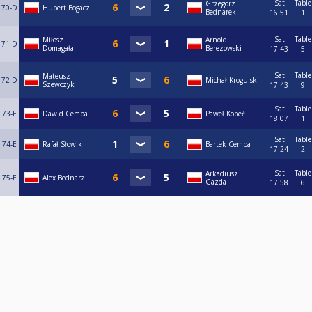
Sat
Table
Grzegorz
70-D
Hubert Bogacz
Bednarek
16:51
1
Sat
Table
Miłosz
Arnold
71-D
Domagała
Berezowski
17:43
5
Sat
Table
Mateusz
72-D
Michał Krogulski
Szewczyk
17:43
9
Sat
Table
73-E
Dawid Cempa
Paweł Kopeć
18:07
1
Sat
Table
74-E
Rafał Słowik
Bartek Cempa
17:24
2
Sat
Table
Arkadiusz
75-E
Alex Bednarz
Gazda
17:58
6