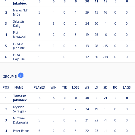
1
5
5
0
0
30
11
19
0
0
grupa D: 4,27,22,17,12,7 - grupa E: 5,26,21,16,11,6
Jakubiec
Maciej "M"
2
5
4
0
1
29
13
16
0
0
Mróz
Sebastian
3
5
3
0
2
24
20
4
0
0
Kulig
Piotr
4
5
2
0
3
19
25
-6
0
0
Morawski
Łukasz
5
5
1
0
4
13
28
-15
0
0
Jędrusik
Eliza
6
5
0
0
5
12
30
-18
0
0
Hajduga
GROUP B
POS
NAME
PLAYED
WIN
TIE
LOSE
WS
LS
SD
RO
LAGS
Tomasz
1
5
5
0
0
30
9
21
0
0
Jakubiec
Krystian
2
5
3
0
2
24
19
5
0
0
Skrzypek
Mirosław
3
5
3
0
2
21
22
-1
0
0
Dąbrowski
4
Peter Baran
5
2
0
3
22
23
-1
0
0