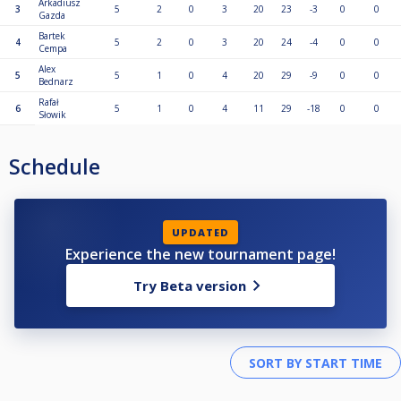
Arkadiusz
3
5
2
0
3
20
23
-3
0
0
Gazda
Bartek
4
5
2
0
3
20
24
-4
0
0
Cempa
Alex
5
5
1
0
4
20
29
-9
0
0
Bednarz
Rafał
6
5
1
0
4
11
29
-18
0
0
Słowik
Schedule
UPDATED
Experience the new tournament page!
Try Beta version