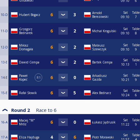
Glibowski
09:10
6
Sat
Table
Arnold
10-D
Hubert Bogacz
Berezowski
09:10
7
Sat
Table
Grzegorz
11-D
Michał Krogulski
Bednarek
09:10
8
Sat
Table
Miłosz
Mateusz
12-D
Domagała
Szewczyk
09:10
9
Sat
Table
13-E
Dawid Cempa
Bartek Cempa
10:13
1
Sat
Table
Paweł
Arkadiusz
14-E
R1
Kopeć
Gazda
10:21
9
Sat
Table
15-E
Rafał Słowik
Alex Bednarz
10:24
6
Round 2
Race to
6
Sat
Table
Maciej "M"
16-A
Łukasz Jędrusik
Mróz
11:22
9
Sat
Table
17-A
Eliza Hajduga
Piotr Morawski
11:57
4