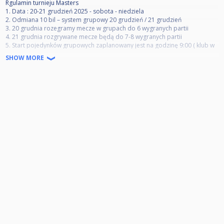
Rgulamin turnieju Masters
1. Data : 20-21 grudzień 2025 - sobota - niedziela
2. Odmiana 10 bil – system grupowy 20 grudzień / 21 grudzień
3. 20 grudnia rozegramy mecze w grupach do 6 wygranych partii
4. 21 grudnia rozgrywane mecze będą do 7-8 wygranych partii
5. Start pojedynków grupowych zaplanowany jest na godzinę 9:00 ( klub w
dniach turniejowych będzie czynny dla zawodników od godz 8:30),
SHOW MORE
podczas trwania pojedynków przysługuje zawodnikom 1 przerwa 3 min)
6. Pojedynki grupowe – zawodnicy będą rozstawieni z rankingu ROYAL
Kowalczyk CUP 2025 najlepsza 20 rankingu (w przypadku remisu
punktowego decyduje wyższa frekwencja zawodników podczas całego
rankingu) , plus dodatkowe miejsca do dyspozycji organizatora. Awans do
pojedynków niedzielnych otrzymują pierwsze 3 miejsca każdej z grup plus
jedno najlepsze 4 miejsce spośród wszystkich grup.
7. Pojedynki niedzielne zawodnicy awansują z poszczególnych grup, 1 i 2
miejsce każdej grupy rozstawienie ( system grupy + 1KO )
8. Jeżeli ktoś z zakwalifikowanych zawodników nie będzie brał udziału w
turnieju Masters jego miejsce zajmie kolejny zawodnik z rankingu –
potwierdzenie udziału do 8.12.2025 BRAK POTWRDZENIA – BRAK UDZIAŁU
W ZAWODACH SMS POD NR. 513051517 imię i nazwisko zawodnika
9. Wpisowe na turniej MASTERS 100 zł – podczas zawodów obowiązuje
strój galowy ( eleganckie spodnie, obuwie, koszula- dopuszcza się grę w
koszulkach klubowych polo)
10. ORGANIZATOR:
UFOklub bilardowy
PATRONAT HONOROWY:
Prezydent Miasta Nowego Sącza Ludomir Handzel