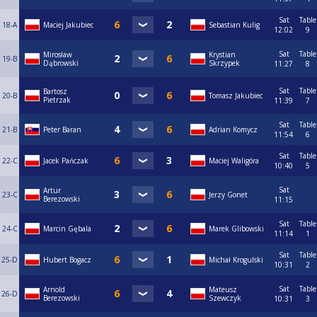
Sat
Table
18-A
Maciej Jakubiec
Sebastian Kulig
12:02
9
Sat
Table
Mirosław
Krystian
19-B
Dąbrowski
Skrzypek
11:27
8
Sat
Table
Bartosz
20-B
Tomasz Jakubiec
Pietrzak
11:39
7
Sat
Table
21-B
Peter Baran
Adrian Komycz
11:54
6
Sat
Table
22-C
Jacek Pańczak
Maciej Waligóra
10:40
5
Sat
Artur
23-C
Jerzy Gonet
Berezowski
11:15
Sat
Table
24-C
Marcin Gębala
Marek Glibowski
11:14
1
Sat
Table
25-D
Hubert Bogacz
Michał Krogulski
10:31
2
Sat
Table
Arnold
Mateusz
26-D
Berezowski
Szewczyk
10:31
3