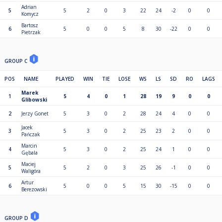
Adrian
5
5
2
0
3
22
24
-2
0
0
Komycz
Bartosz
6
5
0
0
5
8
30
-22
0
0
Pietrzak
GROUP C
POS
NAME
PLAYED
WIN
TIE
LOSE
WS
LS
SD
RO
LAGS
Marek
1
5
4
0
1
28
19
9
0
0
Glibowski
2
Jerzy Gonet
5
3
0
2
28
24
4
0
0
Jacek
3
5
3
0
2
25
23
2
0
0
Pańczak
Marcin
4
5
3
0
2
25
24
1
0
0
Gębala
Maciej
5
5
2
0
3
25
26
-1
0
0
Waligóra
Artur
6
5
0
0
5
15
30
-15
0
0
Berezowski
GROUP D