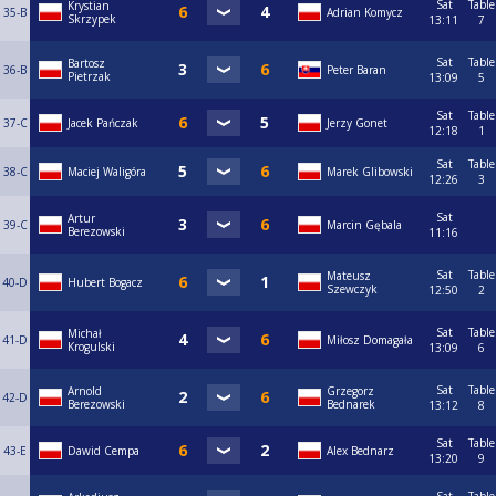
Sat
Table
Krystian
35-B
Adrian Komycz
Skrzypek
13:11
7
Sat
Table
Bartosz
36-B
Peter Baran
Pietrzak
13:09
5
Sat
Table
37-C
Jacek Pańczak
Jerzy Gonet
12:18
1
Sat
Table
38-C
Maciej Waligóra
Marek Glibowski
12:26
3
Sat
Artur
39-C
Marcin Gębala
Berezowski
11:16
Sat
Table
Mateusz
40-D
Hubert Bogacz
Szewczyk
12:50
2
Sat
Table
Michał
41-D
Miłosz Domagała
Krogulski
13:09
6
Sat
Table
Arnold
Grzegorz
42-D
Berezowski
Bednarek
13:12
8
Sat
Table
43-E
Dawid Cempa
Alex Bednarz
13:20
9