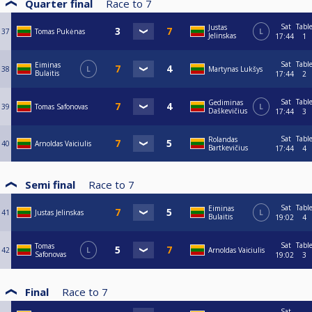
Quarter final
Race to
7
Sat
Tabl
Justas
37
Tomas Pukėnas
L
Jelinskas
17:44
1
Sat
Tabl
Eiminas
38
L
Martynas Lukšys
Bulaitis
17:44
2
Sat
Tabl
Gediminas
39
Tomas Safonovas
L
Daškevičius
17:44
3
Sat
Tabl
Rolandas
40
Arnoldas Vaiciulis
Bartkevičius
17:44
4
Semi final
Race to
7
Sat
Tabl
Eiminas
41
Justas Jelinskas
L
Bulaitis
19:02
4
Sat
Tabl
Tomas
42
L
Arnoldas Vaiciulis
Safonovas
19:02
3
Final
Race to
7
Sat