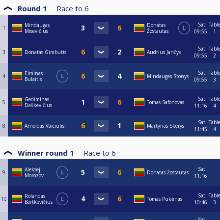
Round 1
Race to
6
Sat
Tabl
Mindaugas
Donatas
1
L
Misevičius
Žostautas
09:55
1
Sat
Tabl
3
Donatas Gimbutis
Audrius Jančys
09:55
2
Sat
Tabl
Eiminas
4
L
Mindaugas Stonys
Bulaitis
09:55
3
Sat
Tabl
Gediminas
5
Tomas Safonovas
Daškevičius
11:16
4
Sat
Tabl
8
Arnoldas Vaiciulis
Martynas Skerys
11:45
4
Winner round 1
Race to
6
Sat
Aleksej
9
L
Donatas Žostautas
Morozov
11:16
Sat
Tabl
Rolandas
10
L
Tomas Pukėnas
Bartkevičius
10:46
3
Sat