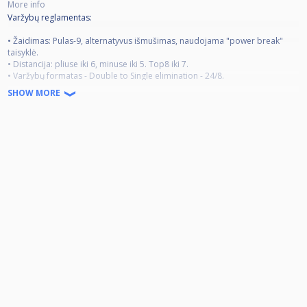
More info
Varžybų reglamentas:
• Žaidimas: Pulas-9, alternatyvus išmušimas, naudojama "power break"
taisyklė.
• Distancija: pliuse iki 6, minuse iki 5. Top8 iki 7.
• Varžybų formatas - Double to Single elimination - 24/8.
• Varžybose gali dalyvauti max 24 dalyviai, registracija į turnyrą per
SHOW MORE
cuescore.com.
• Varžybų kategorija: privatus turnyras, ne reitinginis.
• Oficialias žaidimo taisykles galima rasti www.wpa-pool.com
Papildoma informacija:
• Turnyras vyks ant 4 stalų (3x Dynamic II + Rasson).
• Startas 50€ (80% prizinis fondas / 20% vaišės).
• Apdovanojami visi TOP 8 dalyviai
• Užsiregistravę dalyviai į turnyrą patvirtina savo dalyvavimą ir startinio
įnašo padengimą. Jei dalyvis neatvyksta, neišsiregistravęs iki registracijos
pabaigos, jis turėtų padengti startinį įnašą.
P.S. Reikalui esant, turnyro organizatorius pasilieka teisę koreguoti varžybų
reglamentą.