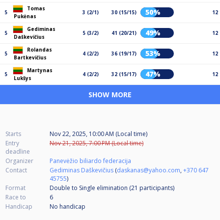
Tomas
50%
5
3 (2/1)
30 (15/15)
12
Pukėnas
Gediminas
49%
5
5 (3/2)
41 (20/21)
12
Daškevičius
Rolandas
53%
5
4 (2/2)
36 (19/17)
12
Bartkevičius
Martynas
47%
5
4 (2/2)
32 (15/17)
12
Lukšys
SHOW MORE
Starts
Nov 22, 2025, 10:00 AM (Local time)
Entry
Nov 21, 2025, 7:00 PM (Local time)
deadline
Organizer
Panevėžio biliardo federacija
Contact
Gediminas Daškevičius
(
daskanas@yahoo.com
,
+370 647
45755
)
Format
Double to Single elimination (21
participants
)
Race to
6
Handicap
No handicap