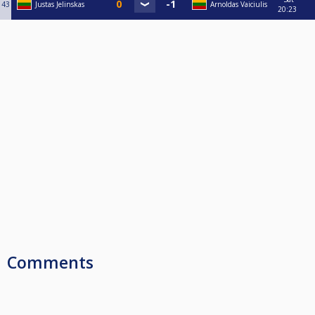
43
Justas Jelinskas
Arnoldas Vaiciulis
20:23
Comments