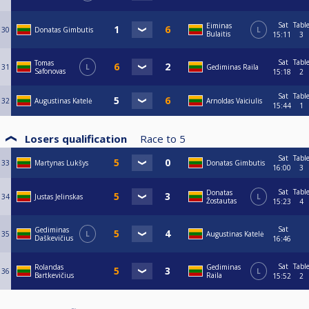
Sat
Tabl
Eiminas
30
Donatas Gimbutis
L
Bulaitis
15:11
3
Sat
Tabl
Tomas
31
L
Gediminas Raila
Safonovas
15:18
2
Sat
Tabl
32
Augustinas Katelė
Arnoldas Vaiciulis
15:44
1
Losers qualification
Race to
5
Sat
Tabl
33
Martynas Lukšys
Donatas Gimbutis
16:00
3
Sat
Tabl
Donatas
34
Justas Jelinskas
L
Žostautas
15:23
4
Sat
Gediminas
35
L
Augustinas Katelė
Daškevičius
16:46
Sat
Tabl
Rolandas
Gediminas
36
L
Bartkevičius
Raila
15:52
2