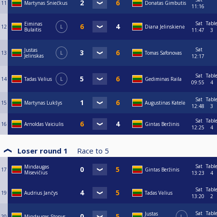
11
Martynas Sniečkus
Donatas Gimbutis
11:16
Sat
Tabl
Eiminas
12
L
Diana Jelinskienė
Bulaitis
11:47
3
Sat
Justas
13
L
Tomas Safonovas
Jelinskas
12:17
Sat
Tabl
14
Tadas Vėlius
L
Gediminas Raila
09:55
4
Sat
Tabl
15
Martynas Lukšys
Augustinas Katelė
12:48
3
Sat
Tabl
16
Arnoldas Vaiciulis
Gintas Beržinis
12:25
4
Loser round 1
Race to
5
Sat
Tabl
Mindaugas
17
Gintas Beržinis
Misevičius
13:23
4
Sat
Tabl
19
Audrius Jančys
Tadas Vėlius
13:20
2
Sat
Tabl
Justas
20
Mindaugas Stonys
L