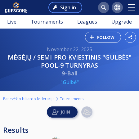
Sign in
Live
Tournaments
Leagues
Upgrade
FOLLOW
November 22, 2025
MĖGĖJŲ / SEMI-PRO KVIESTINIS "GULBĖS"
POOL-9 TURNYRAS
9-Ball
"Gulbė"
Panevėžio biliardo federacija
Tournaments
Results