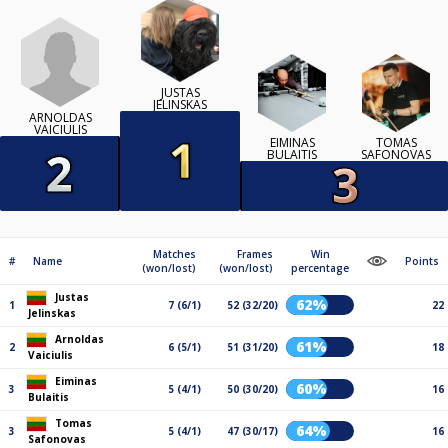
JUSTAS
JELINSKAS
ARNOLDAS
VAICIULIS
EIMINAS
TOMAS
BULAITIS
SAFONOVAS
Matches
Frames
Win
#
Name
Points
(won/lost)
(won/lost)
percentage
Justas
62%
1
7 (6/1)
52 (32/20)
22
Jelinskas
Arnoldas
61%
2
6 (5/1)
51 (31/20)
18
Vaiciulis
Eiminas
60%
3
5 (4/1)
50 (30/20)
16
Bulaitis
Tomas
64%
3
5 (4/1)
47 (30/17)
16
Safonovas