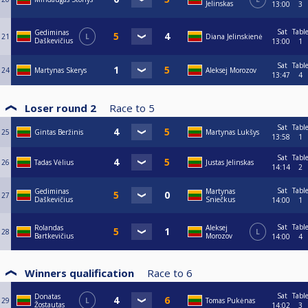
Jelinskas
13:00
3
Sat
Tabl
Gediminas
21
L
Diana Jelinskienė
Daškevičius
13:00
1
Sat
Tabl
24
Martynas Skerys
Aleksej Morozov
13:47
4
Loser round 2
Race to
5
Sat
Tabl
25
Gintas Beržinis
Martynas Lukšys
13:58
1
Sat
Tabl
26
Tadas Vėlius
Justas Jelinskas
14:14
2
Sat
Tabl
Gediminas
Martynas
27
Daškevičius
Sniečkus
14:00
1
Sat
Tabl
Rolandas
Aleksej
28
L
Bartkevičius
Morozov
14:00
4
Winners qualification
Race to
6
Sat
Tabl
Donatas
29
L
Tomas Pukėnas
Žostautas
14:02
3