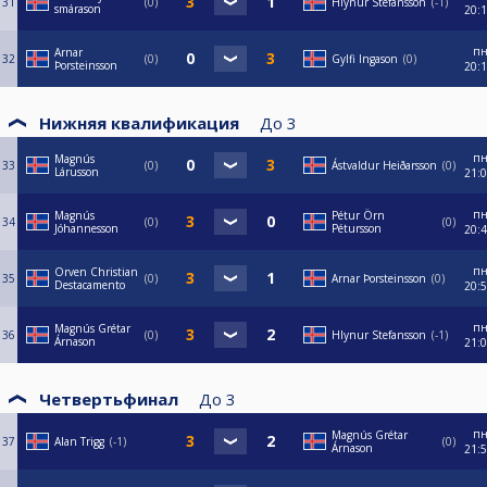
31
0
Hlynur Stefansson
-1
smárason
20:
п
Arnar
32
0
Gylfi Ingason
0
Þorsteinsson
20:
Нижняя квалификация
До
3
п
Magnús
33
0
Ástvaldur Heiðarsson
0
Lárusson
21:
п
Magnús
Pétur Örn
34
0
0
Jóhannesson
Pétursson
20:
п
Orven Christian
35
0
Arnar Þorsteinsson
0
Destacamento
20:
п
Magnús Grétar
36
0
Hlynur Stefansson
-1
Árnason
21:
Четвертьфинал
До
3
п
Magnús Grétar
37
Alan Trigg
-1
0
Árnason
21: