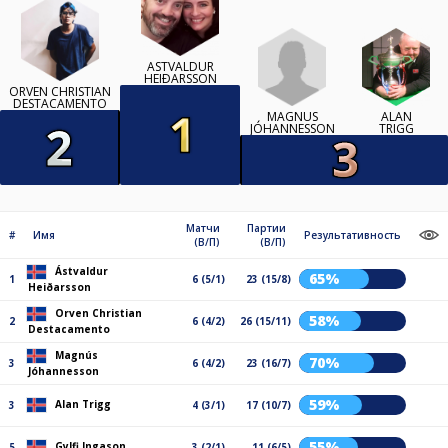
ÁSTVALDUR
HEIÐARSSON
ORVEN CHRISTIAN
DESTACAMENTO
MAGNÚS
ALAN
JÓHANNESSON
TRIGG
Матчи
Партии
#
Имя
Результативность
(В/П)
(В/П)
Ástvaldur
65%
1
6 (5/1)
23 (15/8)
Heiðarsson
Orven Christian
58%
2
6 (4/2)
26 (15/11)
Destacamento
Magnús
70%
3
6 (4/2)
23 (16/7)
Jóhannesson
59%
Alan Trigg
3
4 (3/1)
17 (10/7)
55%
Gylfi Ingason
5
3 (2/1)
11 (6/5)