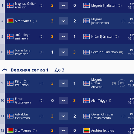
п
Magnús Grétar
1
0
Magnús Hjaltason
0
Árnason
19:
п
Magnús
4
Sito Ybanez
1
0
Jóhannesson
19:
п
smári freyr
5
0
Hróar Björnsson
0
smárason
19:
п
Tómas Berg
8
1
Eysteinn Einarsson
0
Þórðarson
19:
Верхняя сетка 1
До
3
Magnús
п
Pétur Örn
9
0
Grétar
0
R1
Pétursson
19:
Árnason
п
Einar
10
0
Alan Trigg
-1
Gustavsson
19:
п
Ástvaldur
Orven Christian
11
0
0
Heiðarsson
Destacamento
19:
п
12
Sito Ybanez
1
Andrius Isciukas
19: