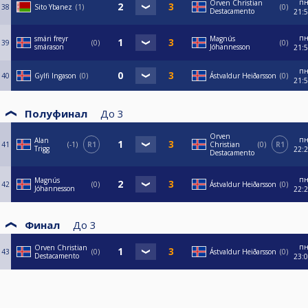
п
Orven Christian
38
Sito Ybanez
1
0
Destacamento
21:
п
smári freyr
Magnús
39
0
0
smárason
Jóhannesson
21:
п
40
Gylfi Ingason
0
Ástvaldur Heiðarsson
0
21:
Полуфинал
До
3
Orven
п
Alan
41
-1
R1
Christian
0
R1
Trigg
22:
Destacamento
п
Magnús
42
0
Ástvaldur Heiðarsson
0
Jóhannesson
22:
Финал
До
3
п
Orven Christian
43
0
Ástvaldur Heiðarsson
0
Destacamento
23: