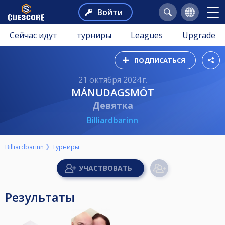
Войти
Сейчас идут
турниры
Leagues
Upgrade
ПОДПИСАТЬСЯ
21 октября 2024 г.
MÁNUDAGSMÓT
Девятка
Billiardbarinn
Billiardbarinn
Турниры
Результаты