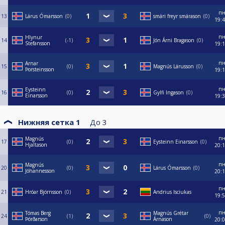
п
13
Lárus Ómarsson
0
smári freyr smárason
0
19:
п
Hlynur
14
-1
Jón Árni Bragason
0
Stefansson
19:
п
Arnar
15
0
Magnús Lárusson
0
Þorsteinsson
19:
п
Eysteinn
16
0
Gylfi Ingason
0
Einarsson
19:
Нижняя сетка 1
До
3
п
Magnús
17
0
Eysteinn Einarsson
0
Hjaltason
20:
п
Magnús
20
0
Lárus Ómarsson
0
Jóhannesson
20:
п
21
Hróar Björnsson
0
Andrius Isciukas
19:
п
Tómas Berg
Magnús Grétar
24
1
0
Þórðarson
Árnason
20: