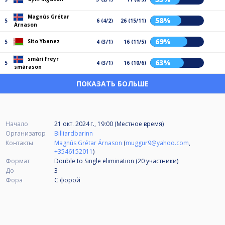
Magnús Grétar
58%
5
6 (4/2)
26 (15/11)
Árnason
69%
Sito Ybanez
5
4 (3/1)
16 (11/5)
smári freyr
63%
5
4 (3/1)
16 (10/6)
smárason
ПОКАЗАТЬ БОЛЬШЕ
Начало
21 окт. 2024 г., 19:00 (Местное время)
Организатор
Billiardbarinn
Контакты
Magnús Grétar Árnason
(
muggur9@yahoo.com
,
+3546152011
)
Формат
Double to Single elimination (20
участники
)
До
3
Фора
С форой