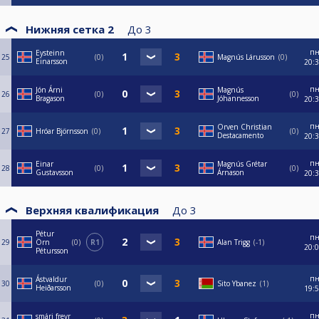
Нижняя сетка 2
До
3
п
Eysteinn
25
0
Magnús Lárusson
0
Einarsson
20:
п
Jón Árni
Magnús
26
0
0
Bragason
Jóhannesson
20:
п
Orven Christian
27
Hróar Björnsson
0
0
Destacamento
20:
п
Einar
Magnús Grétar
28
0
0
Gustavsson
Árnason
20:
Верхняя квалификация
До
3
Pétur
п
29
Örn
0
R1
Alan Trigg
-1
20:
Pétursson
п
Ástvaldur
30
0
Sito Ybanez
1
Heiðarsson
19:
п
smári freyr