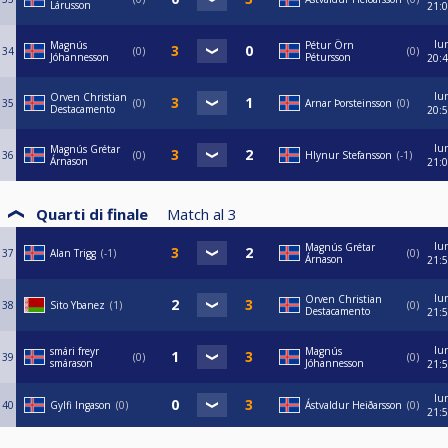
Lárusson
21:
lu
Magnús
Pétur Örn
34
0
0
Jóhannesson
Pétursson
20:
lu
Orven Christian
35
0
Arnar Þorsteinsson
0
Destacamento
20:
lu
Magnús Grétar
36
0
Hlynur Stefansson
-1
Árnason
21:
Quarti di finale
Match al
3
lu
Magnús Grétar
37
Alan Trigg
-1
0
Árnason
21:
lu
Orven Christian
38
Sito Ybanez
1
0
Destacamento
21:
lu
smári freyr
Magnús
39
0
0
smárason
Jóhannesson
21:
lu
40
Gylfi Ingason
0
Ástvaldur Heiðarsson
0
21: