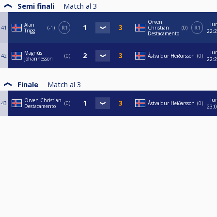
Semi finali
Match al
3
Orven
lu
Alan
41
-1
R1
Christian
0
R1
Trigg
22:
Destacamento
lu
Magnús
42
0
Ástvaldur Heiðarsson
0
Jóhannesson
22:
Finale
Match al
3
lu
Orven Christian
43
0
Ástvaldur Heiðarsson
0
Destacamento
23: