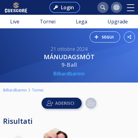
Login
Live
Tornei
Lega
Upgrade
SEGUI
21 ottobre 2024
MÁNUDAGSMÓT
9-Ball
Billiardbarinn
Billiardbarinn
Tornei
Risultati