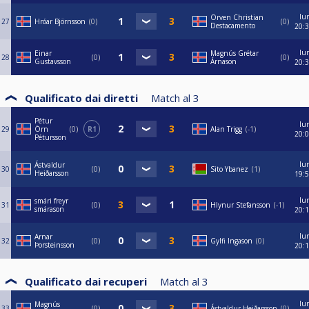
lu
Orven Christian
27
Hróar Björnsson
0
0
Destacamento
20:
lu
Einar
Magnús Grétar
28
0
0
Gustavsson
Árnason
20:
Qualificato dai diretti
Match al
3
Pétur
lu
29
Örn
0
R1
Alan Trigg
-1
20:
Pétursson
lu
Ástvaldur
30
0
Sito Ybanez
1
Heiðarsson
19:
lu
smári freyr
31
0
Hlynur Stefansson
-1
smárason
20:
lu
Arnar
32
0
Gylfi Ingason
0
Þorsteinsson
20:
Qualificato dai recuperi
Match al
3
lu
Magnús
33
0
Ástvaldur Heiðarsson
0