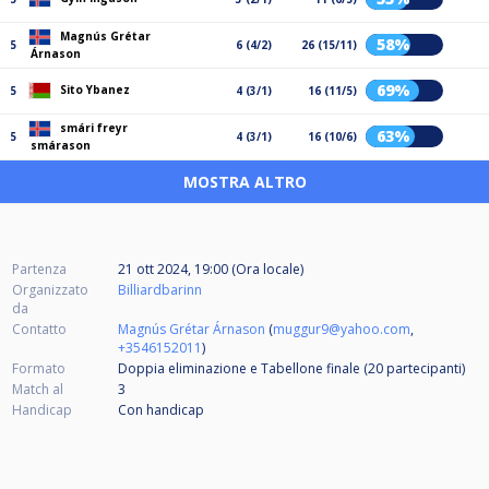
Magnús Grétar
58%
5
6 (4/2)
26 (15/11)
Árnason
69%
Sito Ybanez
5
4 (3/1)
16 (11/5)
smári freyr
63%
5
4 (3/1)
16 (10/6)
smárason
MOSTRA ALTRO
Partenza
21 ott 2024, 19:00 (Ora locale)
Organizzato
Billiardbarinn
da
Contatto
Magnús Grétar Árnason
(
muggur9@yahoo.com
,
+3546152011
)
Formato
Doppia eliminazione e Tabellone finale (20
partecipanti
)
Match al
3
Handicap
Con handicap