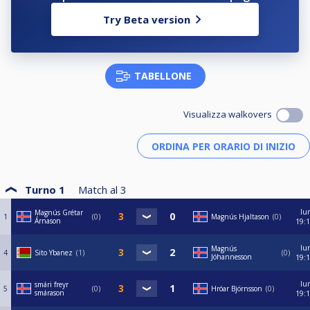
Try Beta version
TABELLONE
Visualizza walkovers
Turno 1
Match al
3
lu
Magnús Grétar
1
0
Magnús Hjaltason
0
Árnason
19:
lu
Magnús
4
Sito Ybanez
1
0
Jóhannesson
19:
lu
smári freyr
5
0
Hróar Björnsson
0
smárason
19: