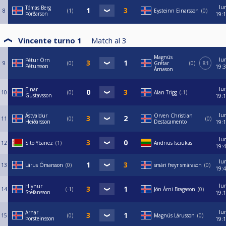
lu
Tómas Berg
8
1
Eysteinn Einarsson
0
Þórðarson
19:
Vincente turno 1
Match al
3
Magnús
lu
Pétur Örn
9
0
Grétar
0
R1
Pétursson
19:
Árnason
lu
Einar
10
0
Alan Trigg
-1
Gustavsson
19:
lu
Ástvaldur
Orven Christian
11
0
0
Heiðarsson
Destacamento
19:
lu
12
Sito Ybanez
1
Andrius Isciukas
19:
lu
13
Lárus Ómarsson
0
smári freyr smárason
0
19:
lu
Hlynur
14
-1
Jón Árni Bragason
0
Stefansson
19:
lu
Arnar
15
0
Magnús Lárusson
0
Þorsteinsson
19: