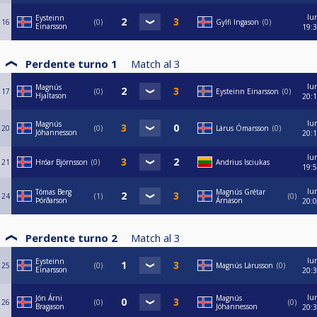
lu
Eysteinn
16
0
Gylfi Ingason
0
Einarsson
19:
Perdente turno 1
Match al
3
lu
Magnús
17
0
Eysteinn Einarsson
0
Hjaltason
20:
lu
Magnús
20
0
Lárus Ómarsson
0
Jóhannesson
20:
lu
21
Hróar Björnsson
0
Andrius Isciukas
19:
lu
Tómas Berg
Magnús Grétar
24
1
0
Þórðarson
Árnason
20:
Perdente turno 2
Match al
3
lu
Eysteinn
25
0
Magnús Lárusson
0
Einarsson
20:
lu
Jón Árni
Magnús
26
0
0
Bragason
Jóhannesson
20: