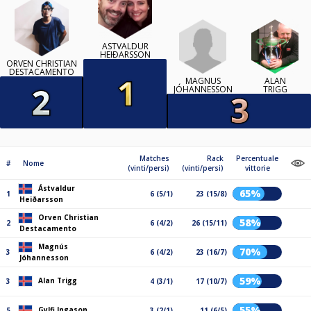
ÁSTVALDUR
HEIÐARSSON
ORVEN CHRISTIAN
DESTACAMENTO
MAGNÚS
ALAN
JÓHANNESSON
TRIGG
Matches
Rack
Percentuale
#
Nome
(vinti/persi)
(vinti/persi)
vittorie
Ástvaldur
65%
1
6 (5/1)
23 (15/8)
Heiðarsson
Orven Christian
58%
2
6 (4/2)
26 (15/11)
Destacamento
Magnús
70%
3
6 (4/2)
23 (16/7)
Jóhannesson
59%
Alan Trigg
3
4 (3/1)
17 (10/7)
55%
Gylfi Ingason
5
3 (2/1)
11 (6/5)