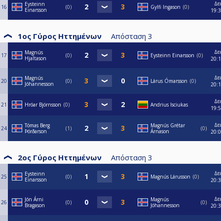
Δε
Eysteinn
16
0
Gylfi Ingason
0
Einarsson
19:
1ος Γύρος Ηττημένων
Απόσταση
3
Δε
Magnús
17
0
Eysteinn Einarsson
0
Hjaltason
20:
Δε
Magnús
20
0
Lárus Ómarsson
0
Jóhannesson
20:
Δε
21
Hróar Björnsson
0
Andrius Isciukas
19:
Δε
Tómas Berg
Magnús Grétar
24
1
0
Þórðarson
Árnason
20:
2ος Γύρος Ηττημένων
Απόσταση
3
Δε
Eysteinn
25
0
Magnús Lárusson
0
Einarsson
20:
Δε
Jón Árni
Magnús
26
0
0
Bragason
Jóhannesson
20: