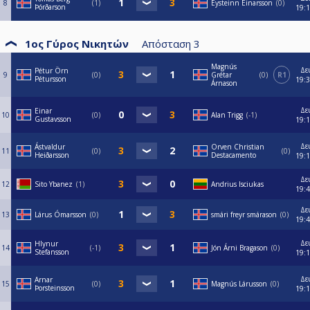
8
1
Eysteinn Einarsson
0
Þórðarson
19:
1ος Γύρος Νικητών
Απόσταση
3
Magnús
Δε
Pétur Örn
9
0
Grétar
0
R1
Pétursson
19:
Árnason
Δε
Einar
10
0
Alan Trigg
-1
Gustavsson
19:
Δε
Ástvaldur
Orven Christian
11
0
0
Heiðarsson
Destacamento
19:
Δε
12
Sito Ybanez
1
Andrius Isciukas
19:
Δε
13
Lárus Ómarsson
0
smári freyr smárason
0
19:
Δε
Hlynur
14
-1
Jón Árni Bragason
0
Stefansson
19:
Δε
Arnar
15
0
Magnús Lárusson
0
Þorsteinsson
19: