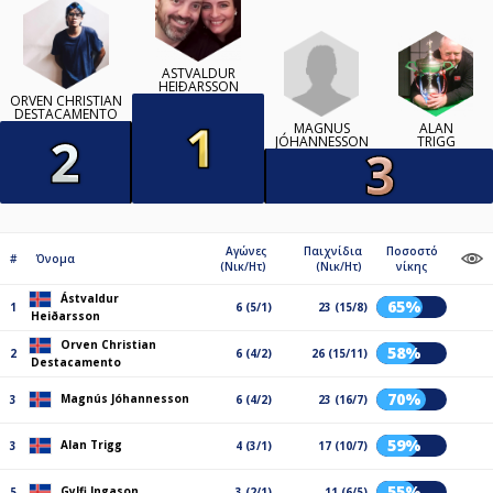
ÁSTVALDUR
HEIÐARSSON
ORVEN CHRISTIAN
DESTACAMENTO
MAGNÚS
ALAN
JÓHANNESSON
TRIGG
Αγώνες
Παιχνίδια
Ποσοστό
#
Όνομα
(Νικ/Ητ)
(Νικ/Ητ)
νίκης
Ástvaldur
65%
1
6 (5/1)
23 (15/8)
Heiðarsson
Orven Christian
58%
2
6 (4/2)
26 (15/11)
Destacamento
70%
Magnús Jóhannesson
3
6 (4/2)
23 (16/7)
59%
Alan Trigg
3
4 (3/1)
17 (10/7)
55%
Gylfi Ingason
5
3 (2/1)
11 (6/5)