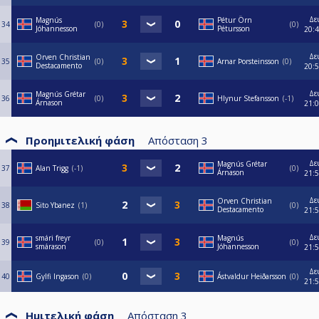
Δε
Magnús
Pétur Örn
34
0
0
Jóhannesson
Pétursson
20:
Δε
Orven Christian
35
0
Arnar Þorsteinsson
0
Destacamento
20:
Δε
Magnús Grétar
36
0
Hlynur Stefansson
-1
Árnason
21:
Προημιτελική φάση
Απόσταση
3
Δε
Magnús Grétar
37
Alan Trigg
-1
0
Árnason
21:
Δε
Orven Christian
38
Sito Ybanez
1
0
Destacamento
21:
Δε
smári freyr
Magnús
39
0
0
smárason
Jóhannesson
21:
Δε
40
Gylfi Ingason
0
Ástvaldur Heiðarsson
0
21:
Ημιτελική φάση
Απόσταση
3