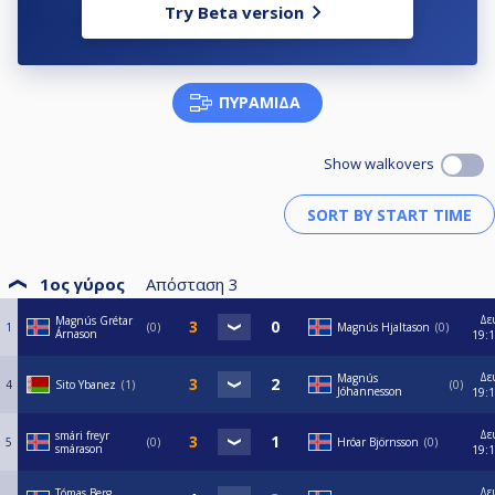
Try Beta version
ΠΥΡΑΜΊΔΑ
Show walkovers
1ος γύρος
Απόσταση
3
Δε
Magnús Grétar
1
0
Magnús Hjaltason
0
Árnason
19:
Δε
Magnús
4
Sito Ybanez
1
0
Jóhannesson
19:
Δε
smári freyr
5
0
Hróar Björnsson
0
smárason
19:
Δε
Tómas Berg