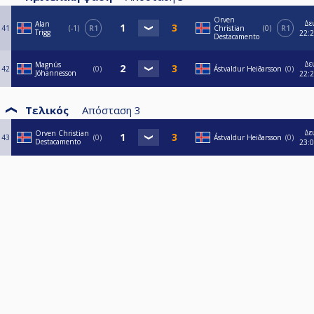
Orven
Δε
Alan
41
-1
R1
Christian
0
R1
Trigg
22:
Destacamento
Δε
Magnús
42
0
Ástvaldur Heiðarsson
0
Jóhannesson
22:
Τελικός
Απόσταση
3
Δε
Orven Christian
43
0
Ástvaldur Heiðarsson
0
Destacamento
23: