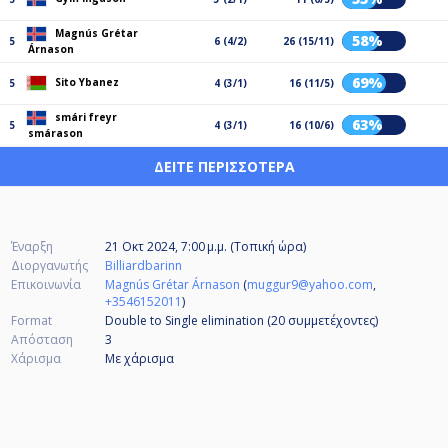
Magnús Grétar
58%
5
6 (4/2)
26 (15/11)
Árnason
69%
Sito Ybanez
5
4 (3/1)
16 (11/5)
smári freyr
63%
5
4 (3/1)
16 (10/6)
smárason
ΔΕΊΤΕ ΠΕΡΙΣΣΌΤΕΡΑ
Έναρξη
21 Οκτ 2024, 7:00 μ.μ. (Τοπική ώρα)
Διοργανωτής
Billiardbarinn
Επικοινωνία
Magnús Grétar Árnason
(
muggur9@yahoo.com
,
+3546152011
)
Format
Double to Single elimination (20
συμμετέχοντες
)
Απόσταση
3
Χάρισμα
Με χάρισμα