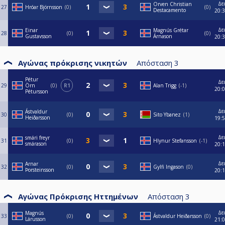
Δε
Orven Christian
27
Hróar Björnsson
0
0
Destacamento
20:
Δε
Einar
Magnús Grétar
28
0
0
Gustavsson
Árnason
20:
Αγώνας πρόκρισης νικητών
Απόσταση
3
Pétur
Δε
29
Örn
0
R1
Alan Trigg
-1
20:
Pétursson
Δε
Ástvaldur
30
0
Sito Ybanez
1
Heiðarsson
19:
Δε
smári freyr
31
0
Hlynur Stefansson
-1
smárason
20:
Δε
Arnar
32
0
Gylfi Ingason
0
Þorsteinsson
20:
Αγώνας Πρόκρισης Ηττημένων
Απόσταση
3
Δε
Magnús
33
0
Ástvaldur Heiðarsson
0
Lárusson
21: