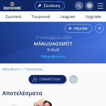
Σύνδεση
Ζωντανά
Τουρνουά
Leagues
Upgrade
FOLLOW
21 Οκτωβρίου 2024
MÁNUDAGSMÓT
9-Ball
Billiardbarinn
Billiardbarinn
Tournaments
Αποτελέσματα