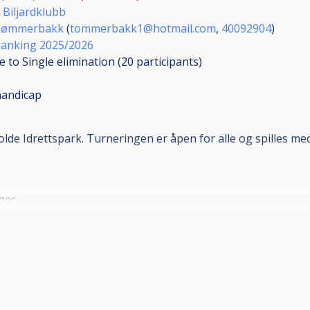
 Biljardklubb
Tømmerbakk
(
tommerbakk1@hotmail.com
,
40092904
)
ranking 2025/2026
 to Single elimination (20
participants
)
handicap
lde Idrettspark. Turneringen er åpen for alle og spilles me
ager
urneringer i Molde frem mot sommeren 2026. Det er opprettet 
 settes etter de seks beste plasseringene/resultatene gjen
te turnering få navn og klubbtilhørighet inngravert på "Lok