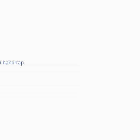
d handicap.
en egen rankingliste kun for disse
nom sesongen.
almester" - plaketten, samt egen