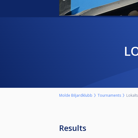
L
Molde Biljardklubb
Tournaments
Lokalt
Results