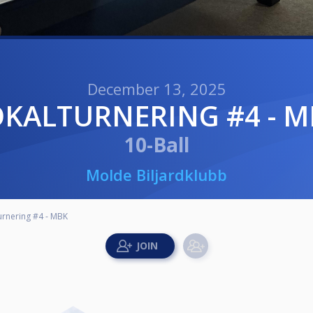
December 13, 2025
OKALTURNERING #4 - 
10-Ball
Molde Biljardklubb
urnering #4 - MBK