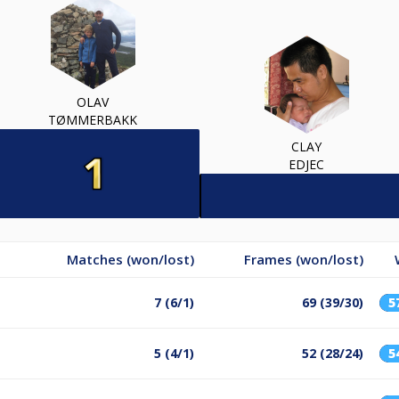
OLAV
TØMMERBAKK
CLAY
EDJEC
Matches (won/lost)
Frames (won/lost)
7 (6/1)
69 (39/30)
5
5 (4/1)
52 (28/24)
5