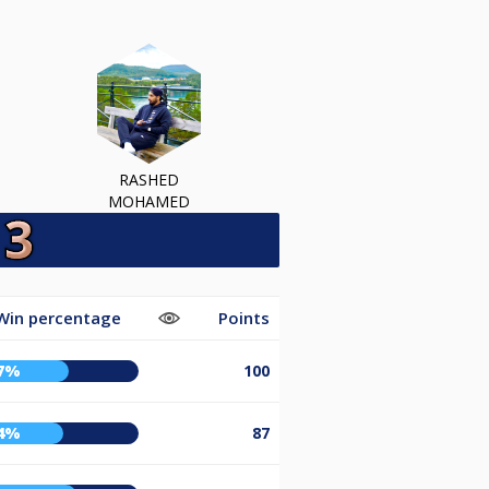
RASHED
MOHAMED
Win percentage
Points
7%
100
4%
87