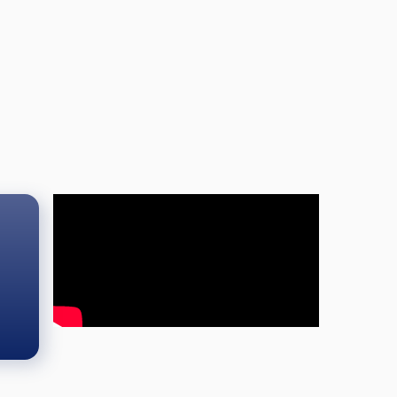
l klubben tilby variert og enkel enkel mat under turneringene
natting, vi vil bidra så godt vi kan.
 eller lavere i HC spiller distanse 5
deretter annenhver
 og 10-ball) praktiseres ikke for utøvere med HCP 4
n for 1. div. spillere
 100,-
lass (50/20)