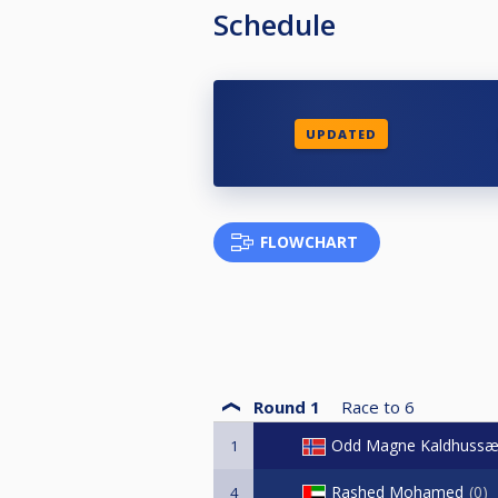
Vel møtt, og lykke til!
Schedule
UPDATED
FLOWCHART
Round 1
Race to
6
Odd Magne Kaldhussæ
1
Rashed Mohamed
0
4