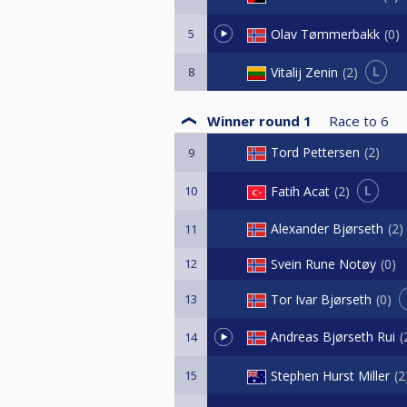
Olav Tømmerbakk
0
5
L
Vitalij Zenin
2
8
Winner round 1
Race to
6
Tord Pettersen
2
9
L
Fatih Acat
2
10
Alexander Bjørseth
2
11
12
Svein Rune Notøy
0
Tor Ivar Bjørseth
0
13
Andreas Bjørseth Rui
14
Stephen Hurst Miller
2
15