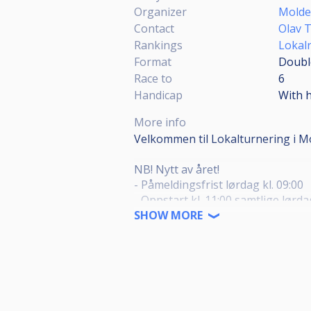
Organizer
Molde
Contact
Olav 
Rankings
Lokal
Format
Double
Race to
6
Handicap
With 
More info
Velkommen til Lokalturnering i Mo
NB! Nytt av året!
- Påmeldingsfrist lørdag kl. 09:00
- Oppstart kl. 11:00 samtlige lørd
SHOW MORE
Dette er en av totalt ti lokale t
turneringene, og endelig ranking
Vinneren sammenlagt vil etter sis
pokal.