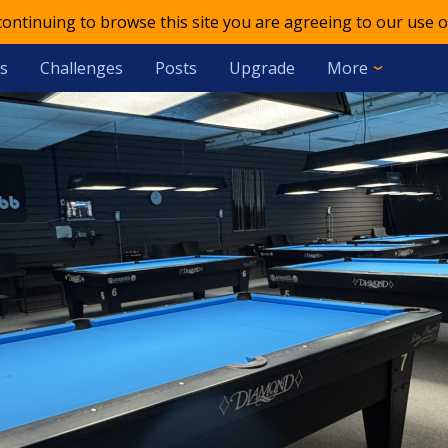
 continuing to browse this site you are agreeing to our use o
s
Challenges
Posts
Upgrade
More