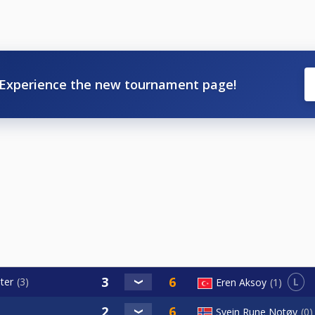
Experience the new tournament page!
L
ter
3
Eren Aksoy
1
Svein Rune Notøy
0