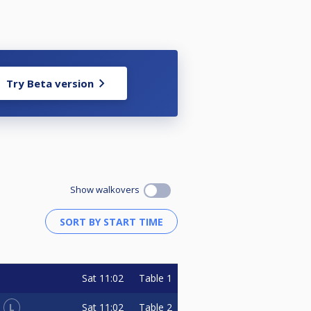
Try Beta version
Show walkovers
Sat
11:02
Table 1
L
Sat
11:02
Table 2