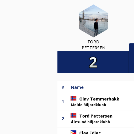
TORD
PETTERSEN
#
Name
Olav Tømmerbakk
1
Molde Biljardklubb
Tord Pettersen
2
Ålesund biljardklubb
Clay Edjec