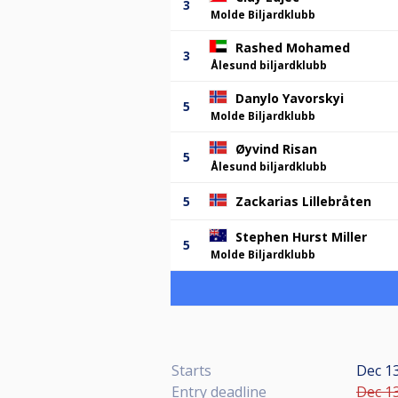
3
Molde Biljardklubb
Rashed Mohamed
3
Ålesund biljardklubb
Danylo Yavorskyi
5
Molde Biljardklubb
Øyvind Risan
5
Ålesund biljardklubb
5
Zackarias Lillebråten
Stephen Hurst Miller
5
Molde Biljardklubb
Starts
Dec 13
Entry deadline
Dec 13