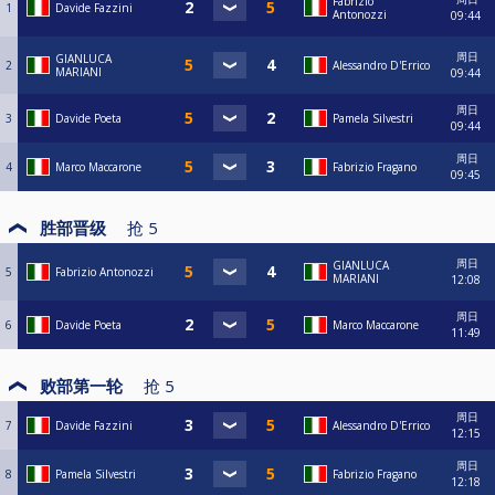
Fabrizio
1
Davide Fazzini
Antonozzi
09:44
周日
GIANLUCA
2
Alessandro D'Errico
MARIANI
09:44
周日
3
Davide Poeta
Pamela Silvestri
09:44
周日
4
Marco Maccarone
Fabrizio Fragano
09:45
胜部晋级
抢
5
周日
GIANLUCA
5
Fabrizio Antonozzi
MARIANI
12:08
周日
6
Davide Poeta
Marco Maccarone
11:49
败部第一轮
抢
5
周日
7
Davide Fazzini
Alessandro D'Errico
12:15
周日
8
Pamela Silvestri
Fabrizio Fragano
12:18