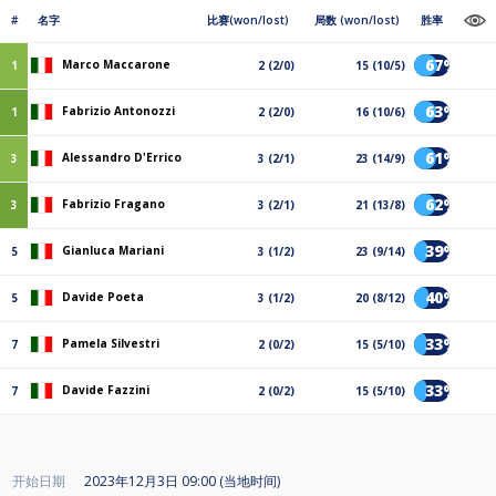
#
名字
比赛(won/lost)
局数 (won/lost)
胜率
67%
Marco Maccarone
1
2 (2/0)
15 (10/5)
63%
Fabrizio Antonozzi
1
2 (2/0)
16 (10/6)
61%
Alessandro D'Errico
3
3 (2/1)
23 (14/9)
62%
Fabrizio Fragano
3
3 (2/1)
21 (13/8)
39%
Gianluca Mariani
5
3 (1/2)
23 (9/14)
40%
Davide Poeta
5
3 (1/2)
20 (8/12)
33%
Pamela Silvestri
7
2 (0/2)
15 (5/10)
33%
Davide Fazzini
7
2 (0/2)
15 (5/10)
开始日期
2023年12月3日 09:00 (当地时间)