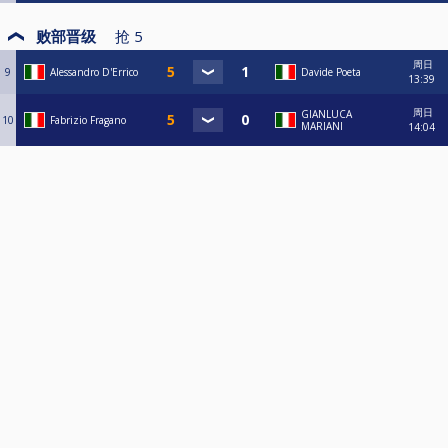
败部晋级
抢
5
周日
9
Alessandro D'Errico
Davide Poeta
13:39
周日
GIANLUCA
10
Fabrizio Fragano
MARIANI
14:04