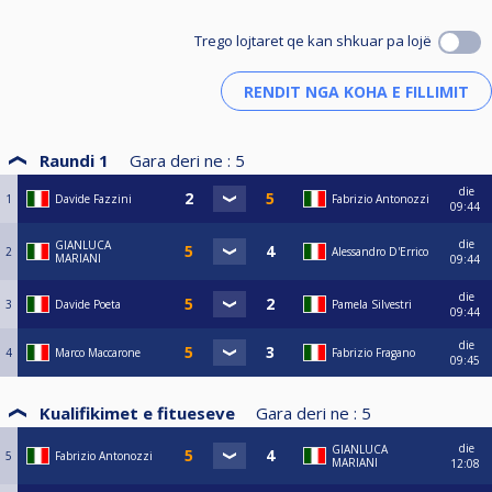
Trego lojtaret qe kan shkuar pa lojë
Raundi 1
Gara deri ne :
5
die
1
Davide Fazzini
Fabrizio Antonozzi
09:44
die
GIANLUCA
2
Alessandro D'Errico
MARIANI
09:44
die
3
Davide Poeta
Pamela Silvestri
09:44
die
4
Marco Maccarone
Fabrizio Fragano
09:45
Kualifikimet e fitueseve
Gara deri ne :
5
die
GIANLUCA
5
Fabrizio Antonozzi
MARIANI
12:08