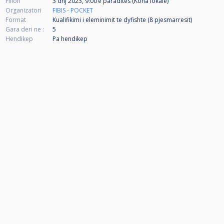
Fillon
3 dhj 2023, 9:00 e paradites (Koha lokale)
Organizatori
FIBIS - POCKET
Format
Kualifikimi i eleminimit te dyfishte (8
pjesmarresit
)
Gara deri ne :
5
Hendikep
Pa hendikep