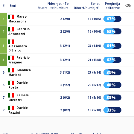
Ndeshjet - Te
Seriat
Perqindja
#
Emri
fituara - te humbura
(fitoret/humbjet)
e fitoreve
Marco
67%
1
2 (2/0)
15 (10/5)
Maccarone
Fabrizio
63%
1
2 (2/0)
16 (10/6)
Antonozzi
61%
3
3 (2/1)
23 (14/9)
Alessandro
D'Errico
Fabrizio
62%
3
3 (2/1)
21 (13/8)
Fragano
Gianluca
39%
5
3 (1/2)
23 (9/14)
Mariani
Davide
40%
5
3 (1/2)
20 (8/12)
Poeta
Pamela
33%
7
2 (0/2)
15 (5/10)
Silvestri
Davide
33%
7
2 (0/2)
15 (5/10)
Fazzini