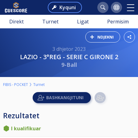
Kyquni
Direkt
Turnet
Ligat
Permisim
NDJEKNI
3 dhjetor 2023
LAZIO - 3°REG - SERIE C GIRONE 2
9-Ball
FIBIS - POCKET
Turnet
Rezultatet
I kualifikuar