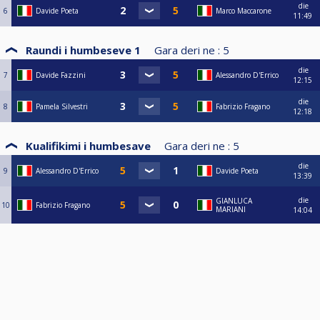
die
6
Davide Poeta
Marco Maccarone
11:49
Raundi i humbeseve 1
Gara deri ne :
5
die
7
Davide Fazzini
Alessandro D'Errico
12:15
die
8
Pamela Silvestri
Fabrizio Fragano
12:18
Kualifikimi i humbesave
Gara deri ne :
5
die
9
Alessandro D'Errico
Davide Poeta
13:39
die
GIANLUCA
10
Fabrizio Fragano
MARIANI
14:04