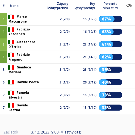
Zápasy
Hry
Percento
#
Meno
(výhry/prehry)
(výhry/prehry)
víťazstiev
Marco
67%
1
2 (2/0)
15 (10/5)
Maccarone
Fabrizio
63%
1
2 (2/0)
16 (10/6)
Antonozzi
Alessandro
61%
3
3 (2/1)
23 (14/9)
D'Errico
Fabrizio
62%
3
3 (2/1)
21 (13/8)
Fragano
Gianluca
39%
5
3 (1/2)
23 (9/14)
Mariani
40%
Davide Poeta
5
3 (1/2)
20 (8/12)
Pamela
33%
7
2 (0/2)
15 (5/10)
Silvestri
Davide
33%
7
2 (0/2)
15 (5/10)
Fazzini
Začiatok
3. 12. 2023, 9:00 (Miestny čas)