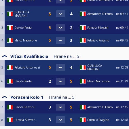
1
Davide Fazzini
Fabrizio Antonozzi
ne
09:44
GIANLUCA
2
Alessandro D'Errico
ne
09:44
MARIANI
3
Davide Poeta
Pamela Silvestri
ne
09:44
4
Marco Maccarone
Fabrizio Fragano
ne
09:45
Víťazi Kvalifikácia
Hrané na ...
5
GIANLUCA
5
Fabrizio Antonozzi
ne
12:08
MARIANI
6
Davide Poeta
Marco Maccarone
ne
11:49
Porazení kolo 1
Hrané na ...
5
7
Davide Fazzini
Alessandro D'Errico
ne
12:15
8
Pamela Silvestri
Fabrizio Fragano
ne
12:18