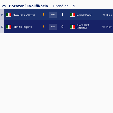
Porazení Kvalifikácia
Hrané na ...
5
9
Alessandro D'Errico
Davide Poeta
ne
13:39
GIANLUCA
10
Fabrizio Fragano
ne
14:04
MARIANI