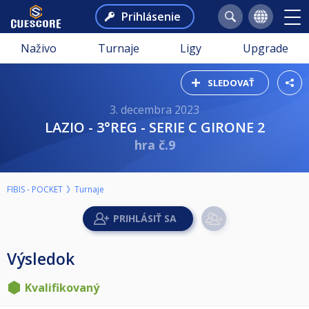
Prihlásenie
Naživo
Turnaje
Ligy
Upgrade
SLEDOVAŤ
3. decembra 2023
LAZIO - 3°REG - SERIE C GIRONE 2
hra č.9
FIBIS - POCKET
Turnaje
Výsledok
Kvalifikovaný