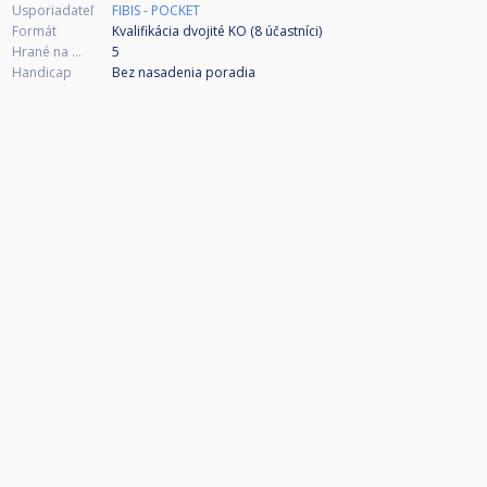
Usporiadateľ
FIBIS - POCKET
Formát
Kvalifikácia dvojité KO (8
účastníci
)
Hrané na ...
5
Handicap
Bez nasadenia poradia