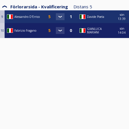
Förlorarsida - Kvalificering
Distans
5
sön
9
Alessandro D'Errico
Davide Poeta
13:39
sön
GIANLUCA
10
Fabrizio Fragano
MARIANI
14:04