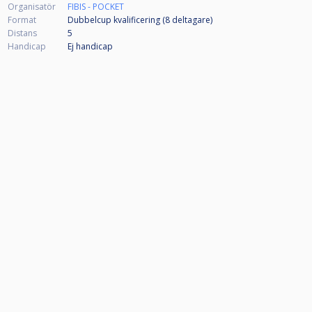
Organisatör
FIBIS - POCKET
Format
Dubbelcup kvalificering (8
deltagare
)
Distans
5
Handicap
Ej handicap