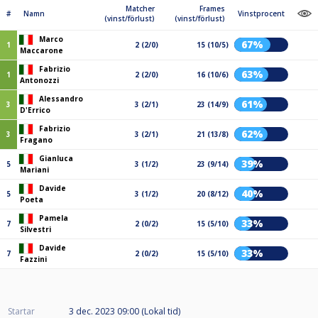
Matcher
Frames
#
Namn
Vinstprocent
(vinst/förlust)
(vinst/förlust)
Marco
67%
1
2 (2/0)
15 (10/5)
Maccarone
Fabrizio
63%
1
2 (2/0)
16 (10/6)
Antonozzi
Alessandro
61%
3
3 (2/1)
23 (14/9)
D'Errico
Fabrizio
62%
3
3 (2/1)
21 (13/8)
Fragano
Gianluca
39%
5
3 (1/2)
23 (9/14)
Mariani
Davide
40%
5
3 (1/2)
20 (8/12)
Poeta
Pamela
33%
7
2 (0/2)
15 (5/10)
Silvestri
Davide
33%
7
2 (0/2)
15 (5/10)
Fazzini
Startar
3 dec. 2023 09:00 (Lokal tid)