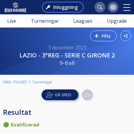
Inloggning
Live
Turneringar
Leagues
Upgrade
FÖLJ
3 december 2023
LAZIO - 3°REG - SERIE C GIRONE 2
9-Ball
FIBIS - POCKET
Turneringar
Resultat
Kvalificerad