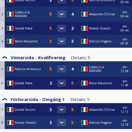
1
Davide Fazzini
Fabrizio Antonozzi
09:44
sön
GIANLUCA
2
Alessandro D'Errico
MARIANI
09:44
sön
3
Davide Poeta
Pamela Silvestri
09:44
sön
4
Marco Maccarone
Fabrizio Fragano
09:45
Vinnarsida - Kvalificering
Distans
5
sön
GIANLUCA
5
Fabrizio Antonozzi
MARIANI
12:08
sön
6
Davide Poeta
Marco Maccarone
11:49
Förlorarsida - Omgång 1
Distans
5
sön
7
Davide Fazzini
Alessandro D'Errico
12:15
sön
8
Pamela Silvestri
Fabrizio Fragano
12:18