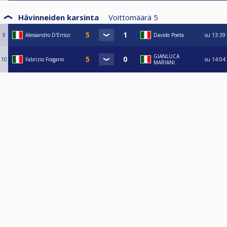
Hävinneiden karsinta
Voittomäärä
5
9
Alessandro D'Errico
Davide Poeta
su
13:39
GIANLUCA
10
Fabrizio Fragano
su
14:04
MARIANI