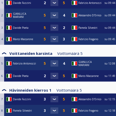
1
Davide Fazzini
Fabrizio Antonozzi
su
09:44
GIANLUCA
2
Alessandro D'Errico
su
09:44
MARIANI
3
Davide Poeta
Pamela Silvestri
su
09:44
4
Marco Maccarone
Fabrizio Fragano
su
09:45
Voittaneiden karsinta
Voittomäärä
5
GIANLUCA
5
Fabrizio Antonozzi
su
12:08
MARIANI
6
Davide Poeta
Marco Maccarone
su
11:49
Hävinneiden kierros 1
Voittomäärä
5
7
Davide Fazzini
Alessandro D'Errico
su
12:15
8
Pamela Silvestri
Fabrizio Fragano
su
12:18