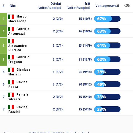
Ottelut
Erät
#
Nimi
Voittoprosentti
(voitot/tappiot)
(voitot/tappiot)
Marco
67%
1
2 (2/0)
15 (10/5)
Maccarone
Fabrizio
63%
1
2 (2/0)
16 (10/6)
Antonozzi
61%
3
3 (2/1)
23 (14/9)
Alessandro
D'Errico
Fabrizio
62%
3
3 (2/1)
21 (13/8)
Fragano
Gianluca
39%
5
3 (1/2)
23 (9/14)
Mariani
Davide
40%
5
3 (1/2)
20 (8/12)
Poeta
Pamela
33%
7
2 (0/2)
15 (5/10)
Silvestri
Davide
33%
7
2 (0/2)
15 (5/10)
Fazzini