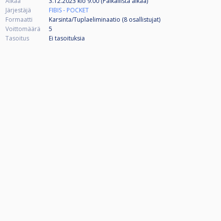
Alkaa
3.12.2023 klo 9.00 (Paikallista aikaa)
Järjestäjä
FIBIS - POCKET
Formaatti
Karsinta/Tuplaeliminaatio (8
osallistujat
)
Voittomäärä
5
Tasoitus
Ei tasoituksia