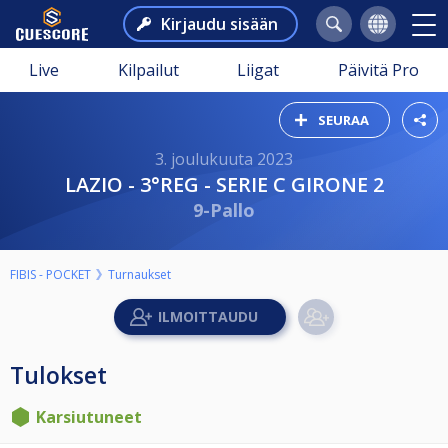
Kirjaudu sisään
Live
Kilpailut
Liigat
Päivitä Pro
SEURAA
3. joulukuuta 2023
LAZIO - 3°REG - SERIE C GIRONE 2
9-Pallo
FIBIS - POCKET
Turnaukset
Tulokset
Karsiutuneet