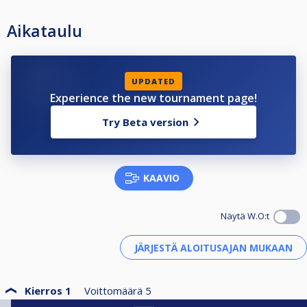
Aikataulu
UPDATED
Experience the new tournament page!
Try Beta version
KAAVIO
Näytä W.O:t
Kierros 1
Voittomäärä
5