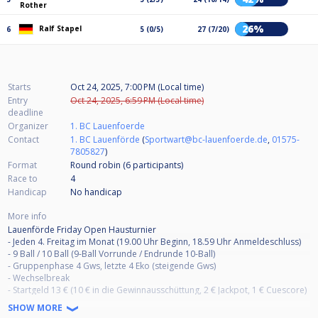
Rother
26%
Ralf Stapel
6
5 (0/5)
27 (7/20)
Starts
Oct 24, 2025, 7:00 PM (Local time)
Entry
Oct 24, 2025, 6:59 PM (Local time)
deadline
Organizer
1. BC Lauenfoerde
Contact
1. BC Lauenförde
(
Sportwart@bc-lauenfoerde.de
,
01575-
7805827
)
Format
Round robin (6
participants
)
Race to
4
Handicap
No handicap
More info
Lauenförde Friday Open Hausturnier
- Jeden 4. Freitag im Monat (19.00 Uhr Beginn, 18.59 Uhr Anmeldeschluss)
- 9 Ball / 10 Ball (9-Ball Vorrunde / Endrunde 10-Ball)
- Gruppenphase 4 Gws, letzte 4 Eko (steigende Gws)
- Wechselbreak
- Startgeld 13 € (10 € in die Gewinnausschüttung, 2 € Jackpot, 1 € Cuescore)
- 100% Gewinnausschüttung (1. Platz 50 % / 2. Platz 30 % / 3. Platz 20 %)
SHOW MORE
- Max. 20 Teilnehmer