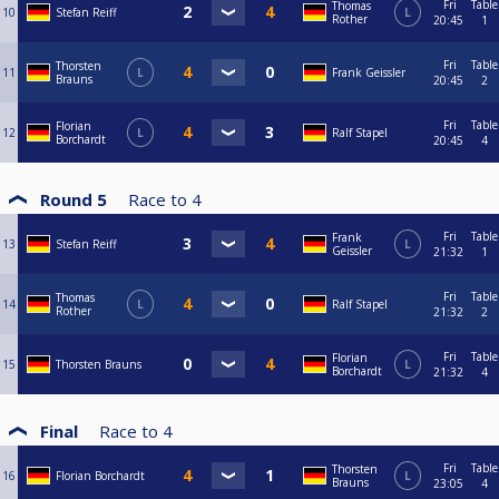
Fri
Table
Thomas
10
Stefan Reiff
L
Rother
20:45
1
Fri
Table
Thorsten
11
L
Frank Geissler
Brauns
20:45
2
Fri
Table
Florian
12
L
Ralf Stapel
Borchardt
20:45
4
Round 5
Race to
4
Fri
Table
Frank
13
Stefan Reiff
L
Geissler
21:32
1
Fri
Table
Thomas
14
L
Ralf Stapel
Rother
21:32
2
Fri
Table
Florian
15
Thorsten Brauns
L
Borchardt
21:32
4
Final
Race to
4
Fri
Table
Thorsten
16
Florian Borchardt
L
Brauns
23:05
4