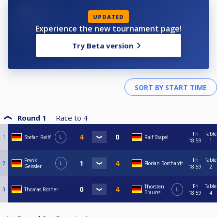
UPDATED
Experience the new tournament page!
Try Beta version
Round 1
Race to
4
Fri
Table
1
Stefan Reiff
L
Ralf Stapel
18:59
1
Fri
Table
Frank
2
L
Florian Borchardt
Geissler
18:59
2
Fri
Table
Thorsten
3
Thomas Rother
L
Brauns
18:59
4