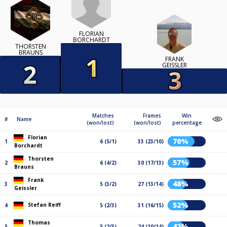
FLORIAN
BORCHARDT
THORSTEN
BRAUNS
FRANK
GEISSLER
Matches
Frames
Win
#
Name
(won/lost)
(won/lost)
percentage
Florian
70%
1
6 (5/1)
33 (23/10)
Borchardt
Thorsten
57%
2
6 (4/2)
30 (17/13)
Brauns
Frank
48%
3
5 (3/2)
27 (13/14)
Geissler
52%
Stefan Reiff
4
5 (2/3)
31 (16/15)
Thomas
42%
5
5 (2/3)
24 (10/14)