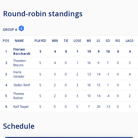
- Die Ausspielziele und Gruppen werden der Teilnehmerzahl angepasst
Round-robin standings
GROUP A
POS
NAME
PLAYED
WIN
TIE
LOSE
WS
LS
SD
RO
LAGS
Florian
1
5
4
0
1
19
9
10
0
4
Borchardt
Thorsten
2
5
4
0
1
16
9
7
0
3
Brauns
Frank
3
5
3
0
2
13
14
-1
0
4
Geissler
4
Stefan Reiff
5
2
0
3
16
15
1
0
1
Thomas
5
5
2
0
3
10
14
-4
0
2
Rother
6
Ralf Stapel
5
0
0
5
7
20
-13
0
1
Schedule