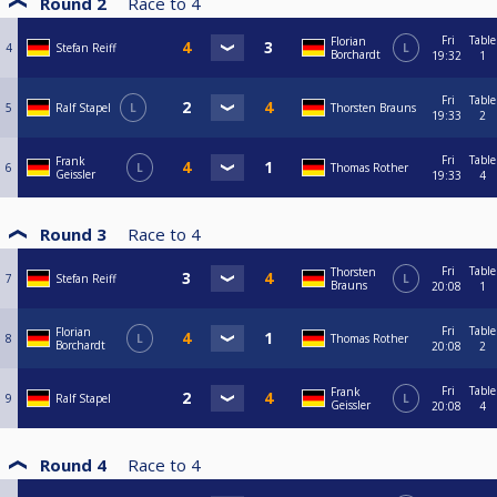
Round 2
Race to
4
Fri
Table
Florian
4
Stefan Reiff
L
Borchardt
19:32
1
Fri
Table
5
Ralf Stapel
L
Thorsten Brauns
19:33
2
Fri
Table
Frank
6
L
Thomas Rother
Geissler
19:33
4
Round 3
Race to
4
Fri
Table
Thorsten
7
Stefan Reiff
L
Brauns
20:08
1
Fri
Table
Florian
8
L
Thomas Rother
Borchardt
20:08
2
Fri
Table
Frank
9
Ralf Stapel
L
Geissler
20:08
4
Round 4
Race to
4