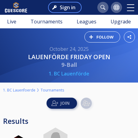
Sign in
Live
Tournaments
Leagues
Upgrade
FOLLOW
October 24, 2025
LAUENFÖRDE FRIDAY OPEN
9-Ball
1. BC Lauenförde
1. BC Lauenfoerde
Tournaments
Results